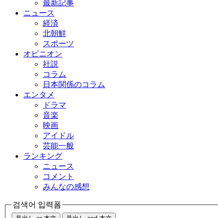
最新記事
ニュース
経済
北朝鮮
スポーツ
オピニオン
社説
コラム
日本関係のコラム
エンタメ
ドラマ
音楽
映画
アイドル
芸能一般
ランキング
ニュース
コメント
みんなの感想
검색어 입력폼