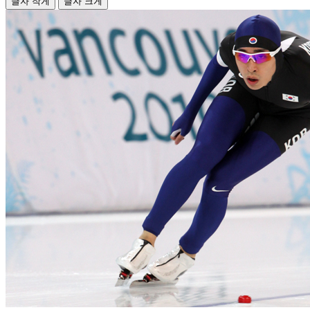
글자 작게
글자 크게