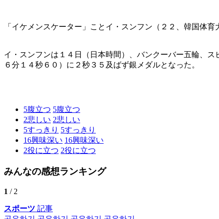
「イケメンスケーター」ことイ・スンフン（２２、韓国体育
イ・スンフンは１４日（日本時間）、バンクーバー五輪、ス
６分１４秒６０）に２秒３５及ばず銀メダルとなった。
5
腹立つ
5
腹立つ
2
悲しい
2
悲しい
5
すっきり
5
すっきり
16
興味深い
16
興味深い
2
役に立つ
2
役に立つ
みんなの感想ランキング
1
/ 2
スポーツ
記事
공유하기
공유하기
공유하기
공유하기