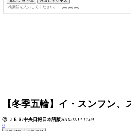
見出し or 本文
見出し and 本文
【冬季五輪】イ・スンフン、
ⓒ ＪＥＳ/中央日報日本語版
2010.02.14 14:09
0