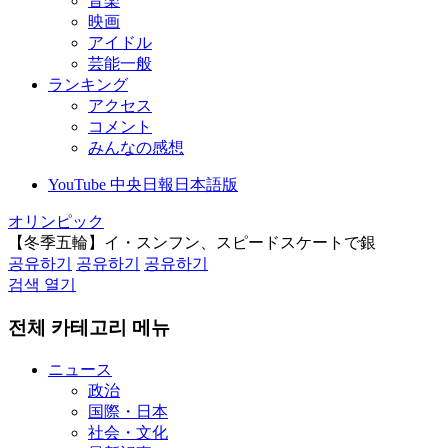
音楽
映画
アイドル
芸能一般
ランキング
アクセス
コメント
みんなの感想
YouTube 中央日報日本語版
オリンピック
【冬季五輪】イ・スンフン、スピードスケートで銀
공유하기
공유하기
공유하기
검색 열기
전체 카테고리 메뉴
ニュース
政治
国際・日本
社会・文化