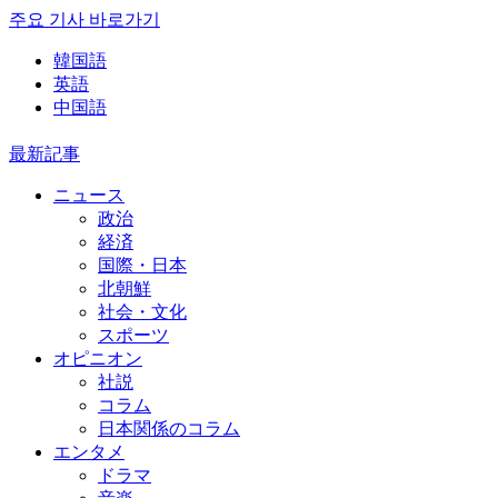
주요 기사 바로가기
韓国語
英語
中国語
最新記事
ニュース
政治
経済
国際・日本
北朝鮮
社会・文化
スポーツ
オピニオン
社説
コラム
日本関係のコラム
エンタメ
ドラマ