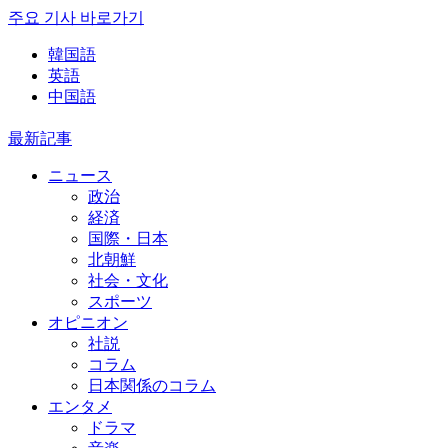
주요 기사 바로가기
韓国語
英語
中国語
最新記事
ニュース
政治
経済
国際・日本
北朝鮮
社会・文化
スポーツ
オピニオン
社説
コラム
日本関係のコラム
エンタメ
ドラマ