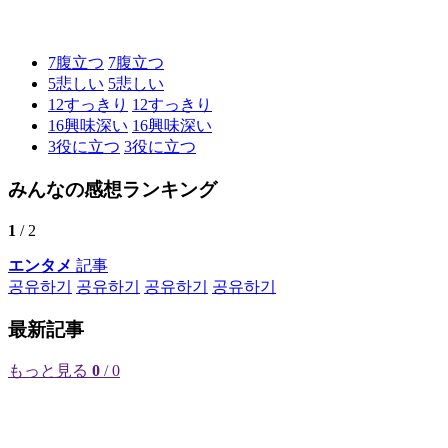
7
腹立つ
7
腹立つ
5
悲しい
5
悲しい
12
すっきり
12
すっきり
16
興味深い
16
興味深い
3
役に立つ
3
役に立つ
みんなの感想ランキング
1
/ 2
エンタメ
記事
공유하기
공유하기
공유하기
공유하기
最新記事
もっと見る
0
/ 0