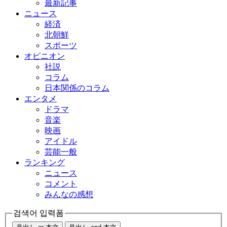
最新記事
ニュース
経済
北朝鮮
スポーツ
オピニオン
社説
コラム
日本関係のコラム
エンタメ
ドラマ
音楽
映画
アイドル
芸能一般
ランキング
ニュース
コメント
みんなの感想
검색어 입력폼