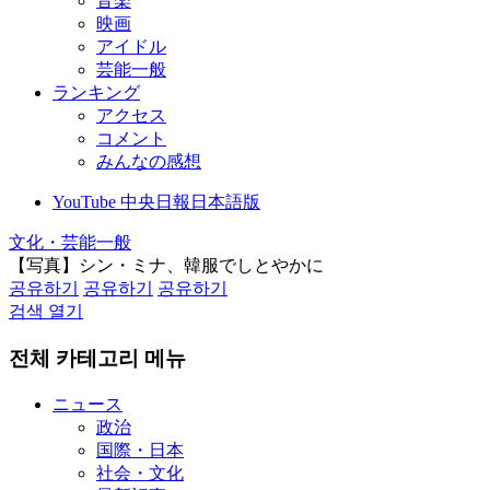
音楽
映画
アイドル
芸能一般
ランキング
アクセス
コメント
みんなの感想
YouTube 中央日報日本語版
文化・芸能一般
【写真】シン・ミナ、韓服でしとやかに
공유하기
공유하기
공유하기
검색 열기
전체 카테고리 메뉴
ニュース
政治
国際・日本
社会・文化