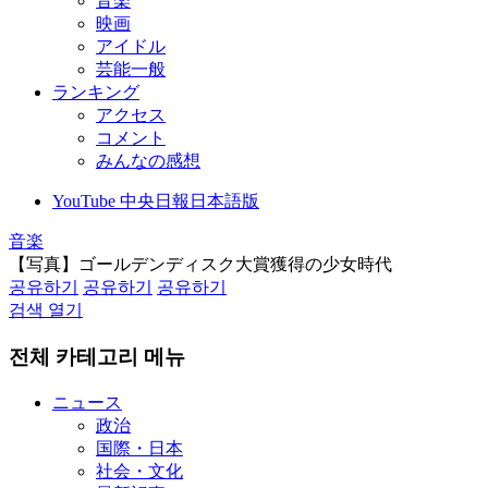
音楽
映画
アイドル
芸能一般
ランキング
アクセス
コメント
みんなの感想
YouTube 中央日報日本語版
音楽
【写真】ゴールデンディスク大賞獲得の少女時代
공유하기
공유하기
공유하기
검색 열기
전체 카테고리 메뉴
ニュース
政治
国際・日本
社会・文化