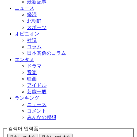
最新記事
ニュース
経済
北朝鮮
スポーツ
オピニオン
社説
コラム
日本関係のコラム
エンタメ
ドラマ
音楽
映画
アイドル
芸能一般
ランキング
ニュース
コメント
みんなの感想
검색어 입력폼