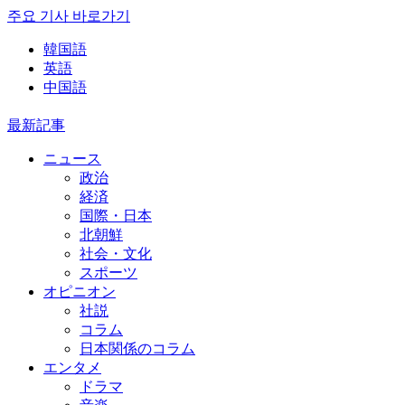
주요 기사 바로가기
韓国語
英語
中国語
最新記事
ニュース
政治
経済
国際・日本
北朝鮮
社会・文化
スポーツ
オピニオン
社説
コラム
日本関係のコラム
エンタメ
ドラマ