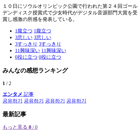
１０日にソウルオリンピック公園で行われた第２４回ゴール
デンディスク授賞式で少女時代がデジタル音源部門大賞を受
賞し感激の所感を発表している。
1
腹立つ
1
腹立つ
3
悲しい
3
悲しい
3
すっきり
3
すっきり
11
興味深い
11
興味深い
0
役に立つ
0
役に立つ
みんなの感想ランキング
1
/ 2
エンタメ
記事
공유하기
공유하기
공유하기
공유하기
最新記事
もっと見る
0
/ 0