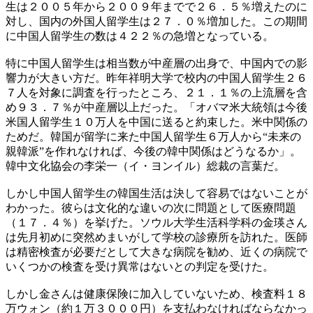
生は２００５年から２００９年までで２６．５％増えたのに
対し、国内の外国人留学生は２７．０％増加した。この期間
に中国人留学生の数は４２２％の急増となっている。
特に中国人留学生は相当数が中産層の出身で、中国内での影
響力が大きい方だ。昨年祥明大学で校内の中国人留学生２６
７人を対象に調査を行ったところ、２１．１％の上流層を含
め９３．７％が中産層以上だった。「オバマ米大統領は今後
米国人留学生１０万人を中国に送ると約束した。米中関係の
ためだ。韓国が留学に来た中国人留学生６万人から“未来の
親韓派”を作れなければ、今後の韓中関係はどうなるか」。
韓中文化協会の李栄一（イ・ヨンイル）総裁の言葉だ。
しかし中国人留学生の韓国生活は決して容易ではないことが
わかった。彼らは文化的な違いの次に問題として医療問題
（１７．４％）を挙げた。ソウル大学生活科学科の金瑛さん
は先月初めに突然めまいがして学校の診療所を訪れた。医師
は精密検査が必要だとして大きな病院を勧め、近くの病院で
いくつかの検査を受け異常はないとの判定を受けた。
しかし金さんは健康保険に加入していないため、検査料１８
万ウォン（約１万３０００円）を支払わなければならなかっ