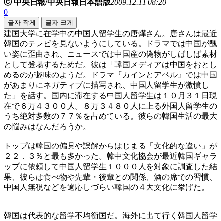
ⓒ 中央日報/中央日報日本語版
2009.12.11 08:20
0
글자 작게
글자 크게
建国大学に在学中の中国人留学生の唐燁さん。唐さんは最近
韓国のテレビを見ないようにしている。ドラマでは中国が醜
い姿に歪曲され、ニュースでは中国産の偽物がしばしば素材
として登場するためだ。彼は「韓国メディアは中国をおとし
めるのが趣味のようだ。ドラマ『カインとアベル』では中国
があまりにネガティブに描写され、中国人留学生が激憤し
た」を話す。国内に滞在する中国人留学生は１０月３１日現
在で６万４３００人。８万３４８０人に上る外国人留学生の
うち絶対多数の７７％を占めている。彼らの韓国生活の最大
の悩みはなんだろうか。
トップは韓国の偏見や誤解からはじまる「文化的な違い」が
２２．３％と最も多かった。韓中文化協会が最近韓国ギャラ
ップに依頼して中国人留学生１０００人を対象に調査した結
果、彼らは食べ物や先輩・後輩との関係、酒の席での習慣、
中国人無視などを適応しづらい韓国の４大文化に挙げた。
韓国は代表的な留学不均衡国だ。海外に出て行く韓国人留学