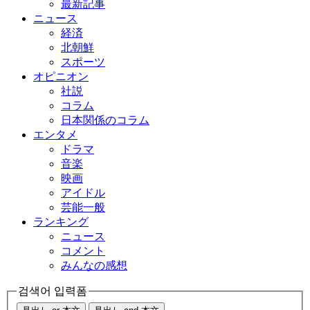
最新記事
ニュース
経済
北朝鮮
スポーツ
オピニオン
社説
コラム
日本関係のコラム
エンタメ
ドラマ
音楽
映画
アイドル
芸能一般
ランキング
ニュース
コメント
みんなの感想
검색어 입력폼