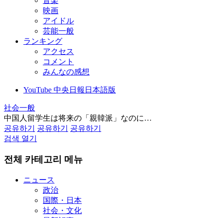
音楽
映画
アイドル
芸能一般
ランキング
アクセス
コメント
みんなの感想
YouTube 中央日報日本語版
社会一般
中国人留学生は将来の「親韓派」なのに…
공유하기
공유하기
공유하기
검색 열기
전체 카테고리 메뉴
ニュース
政治
国際・日本
社会・文化