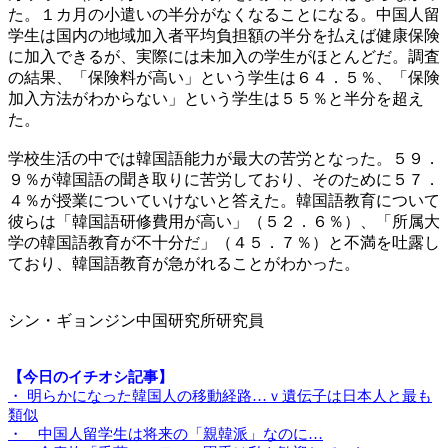
た。１カ月の小遣いの半分がなくなることになる。中国人留
学生は国内の地域加入者平均負担額の半分を払えば健康保険
に加入できるが、実際には未加入の学生がほとんどだ。調査
の結果、「保険料が高い」という学生は６４．５％、「保険
加入方法がわからない」という学生は５５％と半分を超え
た。
学校生活の中では韓国語能力が最大の苦労となった。５９．
９％が韓国語の聞き取りに苦労しており、そのために５７．
４％が授業についていけないと答えた。韓国語教育について
彼らは「韓国語研修費用が高い」（５２．６％）、「所属大
学の韓国語教育が不十分だ」（４５．７％）と不満を吐露し
ており、韓国語教育が急がれることがわかった。
シン・ギョンジン中国研究所研究員
【今日のイチオシ記事】
・ 明らかになった韓国人の移動経路…ｖ遺伝子は日本人と最も
類似
・ 中国人留学生は将来の「親韓派」なのに…