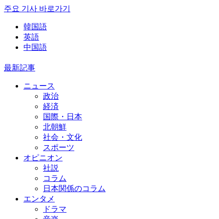
주요 기사 바로가기
韓国語
英語
中国語
最新記事
ニュース
政治
経済
国際・日本
北朝鮮
社会・文化
スポーツ
オピニオン
社説
コラム
日本関係のコラム
エンタメ
ドラマ