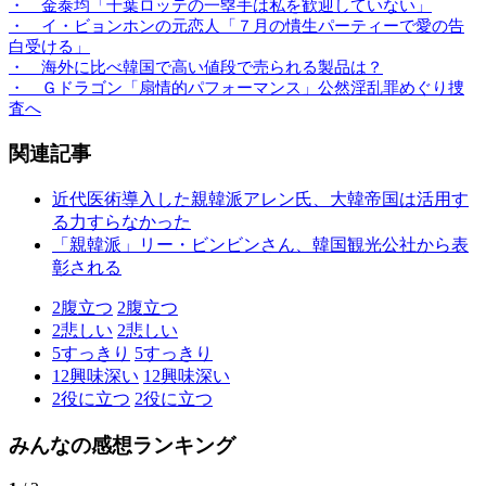
・ 金泰均「千葉ロッテの一塁手は私を歓迎していない」
・ イ・ビョンホンの元恋人「７月の憒生パーティーで愛の告
白受ける」
・ 海外に比べ韓国で高い値段で売られる製品は？
・ Ｇドラゴン「扇情的パフォーマンス」公然淫乱罪めぐり捜
査へ
関連記事
近代医術導入した親韓派アレン氏、大韓帝国は活用す
る力すらなかった
「親韓派」リー・ビンビンさん、韓国観光公社から表
彰される
2
腹立つ
2
腹立つ
2
悲しい
2
悲しい
5
すっきり
5
すっきり
12
興味深い
12
興味深い
2
役に立つ
2
役に立つ
みんなの感想ランキング