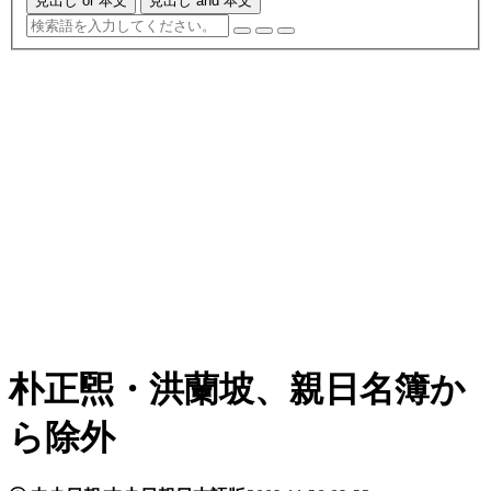
見出し or 本文
見出し and 本文
朴正煕・洪蘭坡、親日名簿か
ら除外