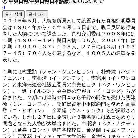
ⓒ 中央日報/中央日報日本語版
2009.11.30 09:32
0
글자 작게
글자 크게
２００５年５月、大統領所属として設置された真相究明委員
会は１９０４年から４５年８月１５日まで、親日反民族行為
をした人物について調査した。真相究明委は２００６年には
１期（１９０４～１９）親日人物１０６人、２００７年には
２期（１９１９～３７）１９５人、２７日には３期（１９３
７～４５）７０４人を発表するなど、１００５人の名簿を発
表した。
１期には権重顕（クォン・ジュンヒョン）、朴齊純（パク・
チェスン）、李根澤（イ・グンテク）、李完用（イ・ワンヨ
ン）と東洋拓殖会社設立委員の白完ヒョク（ペク・ワンヒョ
ク）、一進（イルジン）会会長の李容九（イ・ヨング）らが
含まれた。２期には当時の日本から子爵の爵位を受けた閔泳
徽（ミン・ヨンフィ）、朝鮮総督府中枢院顧問を務めた高羲
敬（コ・ヒギョン）、金泰錫（キム・テソク）らが掲載され
ている。しかし２７日に発表した３期名簿には親日をめぐり
問題となった人物が大挙含まれた。白楽濬（ペク・ナクチュ
ン）元延喜（ヨンヒ）専門学校校長、金活蘭（キム・ファル
ラン）元梨花（イファ）女子大学総長、金性洙（キム・ソン