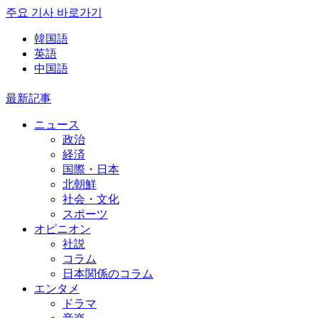
주요 기사 바로가기
韓国語
英語
中国語
最新記事
ニュース
政治
経済
国際・日本
北朝鮮
社会・文化
スポーツ
オピニオン
社説
コラム
日本関係のコラム
エンタメ
ドラマ