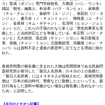
ス）普成（ポソン）専門学校校長、方應謨（パン・ウンモ）
雑誌「朝光」編集人、朴泳孝（パク・ヨンヒョ）、崔南善
（チェ・ナムソン）、兪鎮午（ユ・ジノ）、徐廷柱（ソ・ヨ
ンジュ）、盧天命（ノ・チョンミョン）、柳致真（ユ・チジ
ン）、金基昶（キム・ギチャン）、玄済明（ヒョン・ジェミ
ョン）らだ。これらの子孫のかなり多くは「歴史的事実を歪
曲した」と法的対応などを準備している。朴正煕（パク・チ
ョンヒ）元大統領、張志淵（チャン・ジヨン）毎日新報主
筆、張勉（チャン・ミョン）元国務総理、洪蘭坡（ホン・ナ
ンパ）らは資料不足と遺族の異意申し立てなどを理由に除か
れた。
真相究明委の報告書に含まれた人物は民間団体である民族問
題研究所が発刊した「親日人名辞典」の４分の１の規模だ。
「親日人名辞典」には４３８９人が収録された。真相究明委
側は「日本の統治時代、警察などに勤務したといっても、親
日行為をした資料や根拠がない場合は報告書に含めなかった
ため」と説明した。
【今日のイチオシ記事】