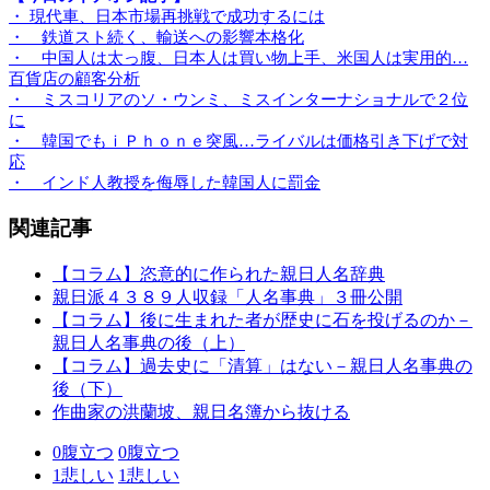
・ 現代車、日本市場再挑戦で成功するには
・ 鉄道スト続く、輸送への影響本格化
・ 中国人は太っ腹、日本人は買い物上手、米国人は実用的…
百貨店の顧客分析
・ ミスコリアのソ・ウンミ、ミスインターナショナルで２位
に
・ 韓国でもｉＰｈｏｎｅ突風…ライバルは価格引き下げで対
応
・ インド人教授を侮辱した韓国人に罰金
関連記事
【コラム】恣意的に作られた親日人名辞典
親日派４３８９人収録「人名事典」３冊公開
【コラム】後に生まれた者が歴史に石を投げるのか－
親日人名事典の後（上）
【コラム】過去史に「清算」はない－親日人名事典の
後（下）
作曲家の洪蘭坡、親日名簿から抜ける
0
腹立つ
0
腹立つ
1
悲しい
1
悲しい