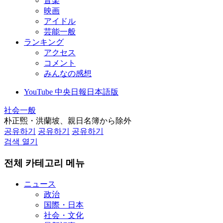
音楽
映画
アイドル
芸能一般
ランキング
アクセス
コメント
みんなの感想
YouTube 中央日報日本語版
社会一般
朴正煕・洪蘭坡、親日名簿から除外
공유하기
공유하기
공유하기
검색 열기
전체 카테고리 메뉴
ニュース
政治
国際・日本
社会・文化