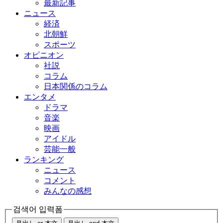
最新記事
ニュース
経済
北朝鮮
スポーツ
オピニオン
社説
コラム
日本関係のコラム
エンタメ
ドラマ
音楽
映画
アイドル
芸能一般
ランキング
ニュース
コメント
みんなの感想
검색어 입력폼