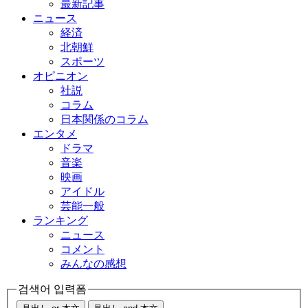
最新記事
ニュース
経済
北朝鮮
スポーツ
オピニオン
社説
コラム
日本関係のコラム
エンタメ
ドラマ
音楽
映画
アイドル
芸能一般
ランキング
ニュース
コメント
みんなの感想
검색어 입력폼