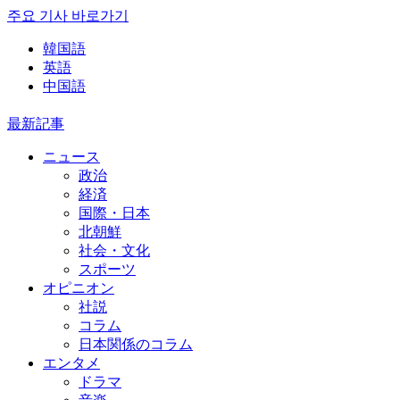
주요 기사 바로가기
韓国語
英語
中国語
最新記事
ニュース
政治
経済
国際・日本
北朝鮮
社会・文化
スポーツ
オピニオン
社説
コラム
日本関係のコラム
エンタメ
ドラマ