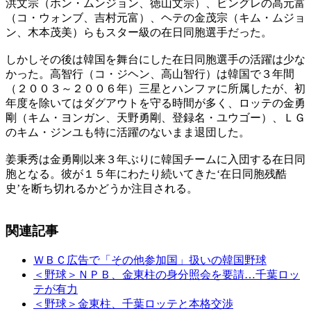
洪文宗（ホン・ムンジョン、徳山文宗）、ビングレの高元富
（コ・ウォンブ、吉村元富）、ヘテの金茂宗（キム・ムジョ
ン、木本茂美）らもスター級の在日同胞選手だった。
しかしその後は韓国を舞台にした在日同胞選手の活躍は少な
かった。高智行（コ・ジヘン、高山智行）は韓国で３年間
（２００３～２００６年）三星とハンファに所属したが、初
年度を除いてはダグアウトを守る時間が多く、ロッテの金勇
剛（キム・ヨンガン、天野勇剛、登録名・ユウゴー）、ＬＧ
のキム・ジンユも特に活躍のないまま退団した。
姜秉秀は金勇剛以来３年ぶりに韓国チームに入団する在日同
胞となる。彼が１５年にわたり続いてきた‘在日同胞残酷
史’を断ち切れるかどうか注目される。
関連記事
ＷＢＣ広告で「その他参加国」扱いの韓国野球
＜野球＞ＮＰＢ、金東柱の身分照会を要請…千葉ロッ
テが有力
＜野球＞金東柱、千葉ロッテと本格交渉