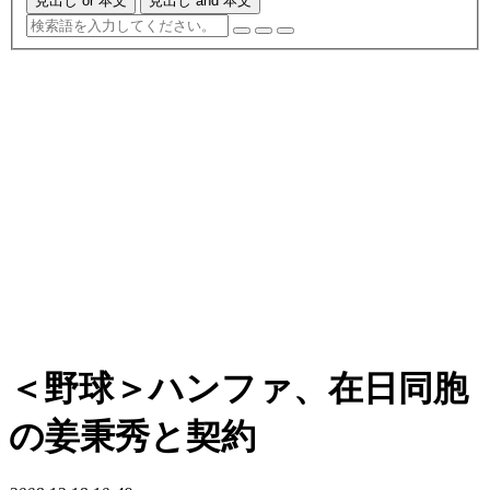
見出し or 本文
見出し and 本文
＜野球＞ハンファ、在日同胞
の姜秉秀と契約