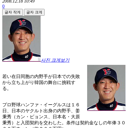
2008.12.18 10:49
0
글자 작게
글자 크게
사진 크게보기
若い在日同胞の内野手が日本での失敗
から立ち上がり韓国の舞台に挑戦す
る。
プロ野球ハンファ・イーグルスは１６
日、日本のヤクルト出身の内野手、姜
秉秀（カン・ビョンス、日本名・大原
秉秀）と入団契約を交わした。条件は契約金なしの年俸３０