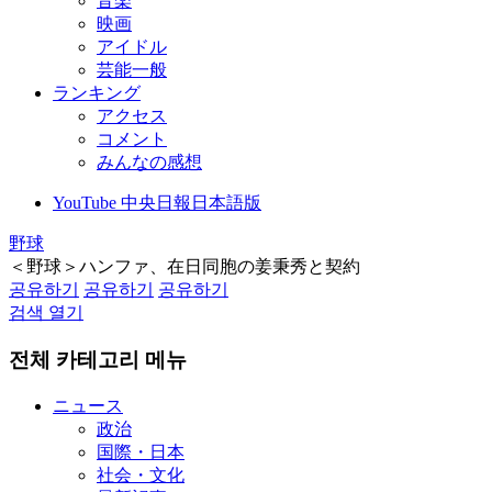
音楽
映画
アイドル
芸能一般
ランキング
アクセス
コメント
みんなの感想
YouTube 中央日報日本語版
野球
＜野球＞ハンファ、在日同胞の姜秉秀と契約
공유하기
공유하기
공유하기
검색 열기
전체 카테고리 메뉴
ニュース
政治
国際・日本
社会・文化