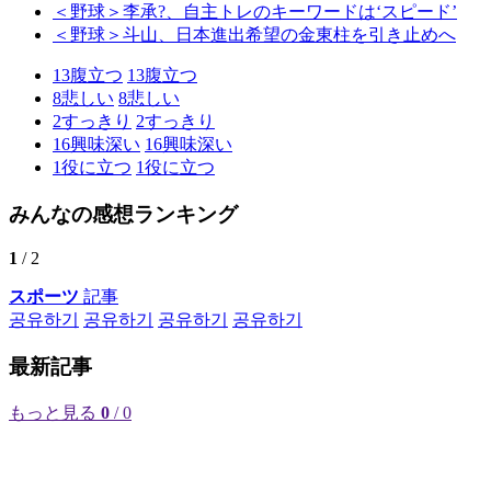
＜野球＞李承?、自主トレのキーワードは‘スピード’
＜野球＞斗山、日本進出希望の金東柱を引き止めへ
13
腹立つ
13
腹立つ
8
悲しい
8
悲しい
2
すっきり
2
すっきり
16
興味深い
16
興味深い
1
役に立つ
1
役に立つ
みんなの感想ランキング
1
/ 2
スポーツ
記事
공유하기
공유하기
공유하기
공유하기
最新記事
もっと見る
0
/ 0