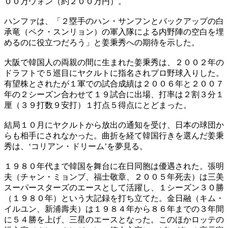
００万ウォン（約２００万円）。
ハンファは、「２塁手のハン・サンフンとバックアップの白
承竜（ペク・スンリョン）の軍入隊による内野陣の空白を埋
めるのに役立つだろう」と姜秉秀への期待を示した。
大阪で韓国人の両親の間に生まれた姜秉秀は、２００２年の
ドラフトで５巡目にヤクルトに指名されプロ野球入りした。
有望株とされたが１軍での試合成績は２００６年と２００７
年の２シーズン合わせて１９試合に出場、打率は２割３分１
厘（３９打数９安打）１打点５得点にとどまった。
結局１０月にヤクルトから放出の通知を受け、日本の球団か
らも相手にされなかった。曲折を経て韓国行きを選んだ姜秉
秀は、‘コリアン・ドリーム’を夢見る。
１９８０年代まで韓国を舞台に在日同胞は優遇された。張明
夫（チャン・ミョンブ、福士敬章、２００５年死去）は三美
スーパースターズのエースとして活躍し、１シーズン３０勝
（１９８０年）という大記録を打ち立てた。金日融（キム・
イルユン、新浦壽夫）は１９８４年から８６年までの３年間
に５４勝を上げ、三星のエースとなった。このほかロッテの