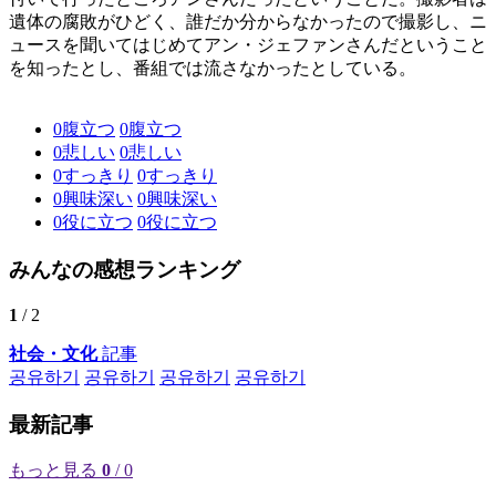
遺体の腐敗がひどく、誰だか分からなかったので撮影し、ニ
ュースを聞いてはじめてアン・ジェファンさんだということ
を知ったとし、番組では流さなかったとしている。
0
腹立つ
0
腹立つ
0
悲しい
0
悲しい
0
すっきり
0
すっきり
0
興味深い
0
興味深い
0
役に立つ
0
役に立つ
みんなの感想ランキング
1
/ 2
社会・文化
記事
공유하기
공유하기
공유하기
공유하기
最新記事
もっと見る
0
/ 0