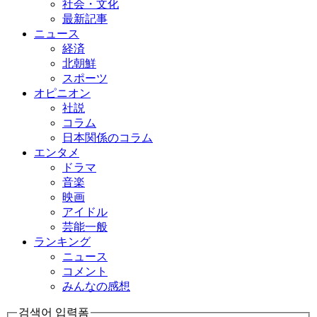
社会・文化
最新記事
ニュース
経済
北朝鮮
スポーツ
オピニオン
社説
コラム
日本関係のコラム
エンタメ
ドラマ
音楽
映画
アイドル
芸能一般
ランキング
ニュース
コメント
みんなの感想
검색어 입력폼