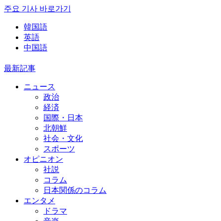
주요 기사 바로가기
韓国語
英語
中国語
最新記事
ニュース
政治
経済
国際・日本
北朝鮮
社会・文化
スポーツ
オピニオン
社説
コラム
日本関係のコラム
エンタメ
ドラマ