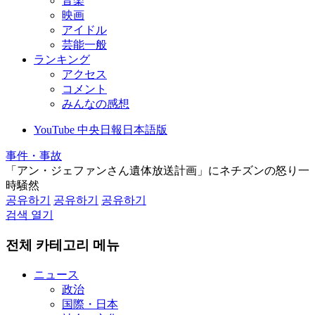
音楽
映画
アイドル
芸能一般
ランキング
アクセス
コメント
みんなの感想
YouTube 中央日報日本語版
事件・事故
「アン・ジェファンさん遺体放送計画」にネチズンの怒り一
時騒然
공유하기
공유하기
공유하기
검색 열기
전체 카테고리 메뉴
ニュース
政治
国際・日本