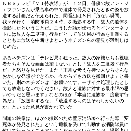
ＫＢＳテレビ『ＶＪ特攻隊』が、１２日、俳優の故アン・ジ
ェファンさんが乗合車の中で遺体で発見されたときの姿を放
送する計画だと伝えられた。同番組は８日「危ない瞬間、
我々が行く！消防隊員２４時」を撮影する中、故人の遺体を
撮影したということだ。こうした話が伝わるとインターネッ
トには故人を二度殺す行為だとして放送局の行為を非難する
とともに放送を中断せよというネチズンらの意見が殺到しは
じめた。
あるネチズンは「テレビ局も狂った。故人の家族たちも視聴
者たちもそんな画面は望まない」とし「故人を二度殺す行為
だ」と怒りを見せた。また「正常な考えを持つ人ならそんな
おかしな発想ができるか。今からでも放送を撤回せよ」と書
いた。別のネチズンは「お願いです。モザイク処理したとし
ても放送しないでください。故人と遺族に対する最小限の思
いやりだと思います」などのほか「本当に遺族を二度殺す行
為だ」「放送をするな」「放送するものはそれしかないの
か」といった意見が書かれていた。
問題の映像は、ほかの撮影のため蘆原消防署へ行った際「変
死体が発見された」という通報を受けて出動する消防隊員に
付いて行ったところアンさんだったということだ。撮影者は