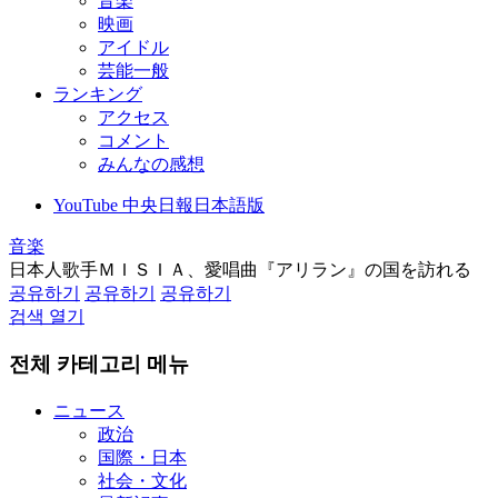
音楽
映画
アイドル
芸能一般
ランキング
アクセス
コメント
みんなの感想
YouTube 中央日報日本語版
音楽
日本人歌手ＭＩＳＩＡ、愛唱曲『アリラン』の国を訪れる
공유하기
공유하기
공유하기
검색 열기
전체 카테고리 메뉴
ニュース
政治
国際・日本
社会・文化