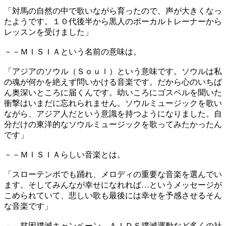
「対馬の自然の中で歌いながら育ったので、声が大きくなっ
たようです。１０代後半から黒人のボーカルトレーナーから
レッスンを受けました」
－－ＭＩＳＩＡという名前の意味は。
「アジアのソウル（Ｓｏｕｌ）という意味です。ソウルは私
の魂が何かを絶えず問いかける音楽です。だから心のいちば
ん奥深いところに届くんです。幼いころにゴスペルを聞いた
衝撃はいまだに忘れられません。ソウルミュージックを歌い
ながら、アジア人だという意識を持つようになりました。自
分だけの東洋的なソウルミュージックを歌ってみたかったん
です」
－－ＭＩＳＩＡらしい音楽とは。
「スローテンポでも踊れ、メロディの重要な音楽を選んでい
ます。そしてみんなが幸せになれれば…というメッセージが
こめられていて、悲しい歌も最後には幸せを予感させるそん
な音楽です」
－－貧困撲滅キャンペーン、ＡＩＤＳ撲滅運動など多くの社