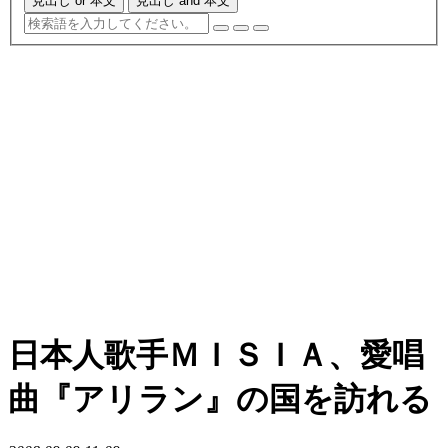
見出し or 本文
見出し and 本文
日本人歌手ＭＩＳＩＡ、愛唱
曲『アリラン』の国を訪れる