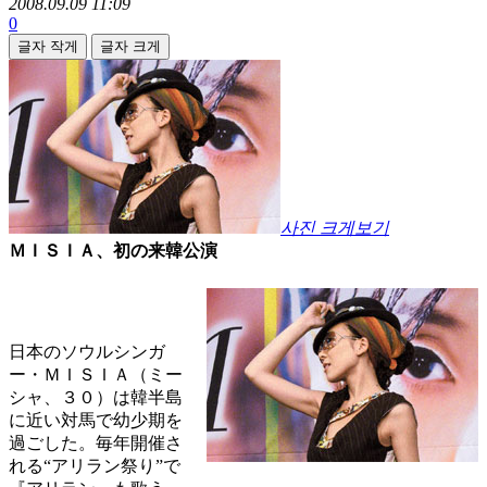
2008.09.09 11:09
0
글자 작게
글자 크게
사진 크게보기
ＭＩＳＩＡ、初の来韓公演
日本のソウルシンガ
ー・ＭＩＳＩＡ（ミー
シャ、３０）は韓半島
に近い対馬で幼少期を
過ごした。毎年開催さ
れる“アリラン祭り”で