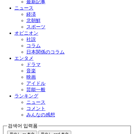
最新記事
ニュース
経済
北朝鮮
スポーツ
オピニオン
社説
コラム
日本関係のコラム
エンタメ
ドラマ
音楽
映画
アイドル
芸能一般
ランキング
ニュース
コメント
みんなの感想
검색어 입력폼