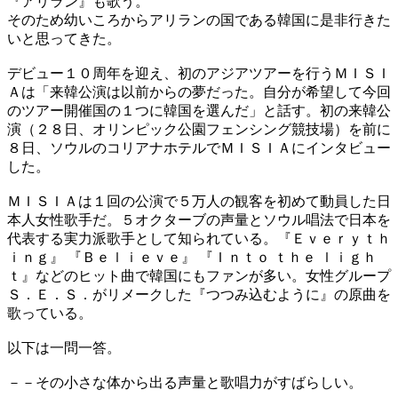
『アリラン』も歌う。
そのため幼いころからアリランの国である韓国に是非行きた
いと思ってきた。
デビュー１０周年を迎え、初のアジアツアーを行うＭＩＳＩ
Ａは「来韓公演は以前からの夢だった。自分が希望して今回
のツアー開催国の１つに韓国を選んだ」と話す。初の来韓公
演（２８日、オリンピック公園フェンシング競技場）を前に
８日、ソウルのコリアナホテルでＭＩＳＩＡにインタビュー
した。
ＭＩＳＩＡは１回の公演で５万人の観客を初めて動員した日
本人女性歌手だ。５オクターブの声量とソウル唱法で日本を
代表する実力派歌手として知られている。『Ｅｖｅｒｙｔｈ
ｉｎｇ』 『Ｂｅｌｉｅｖｅ』 『Ｉｎｔｏ ｔｈｅ ｌｉｇｈ
ｔ』などのヒット曲で韓国にもファンが多い。女性グループ
Ｓ．Ｅ．Ｓ．がリメークした『つつみ込むように』の原曲を
歌っている。
以下は一問一答。
－－その小さな体から出る声量と歌唱力がすばらしい。