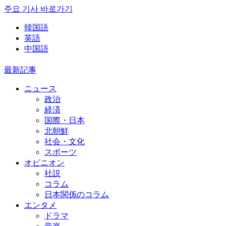
주요 기사 바로가기
韓国語
英語
中国語
最新記事
ニュース
政治
経済
国際・日本
北朝鮮
社会・文化
スポーツ
オピニオン
社説
コラム
日本関係のコラム
エンタメ
ドラマ