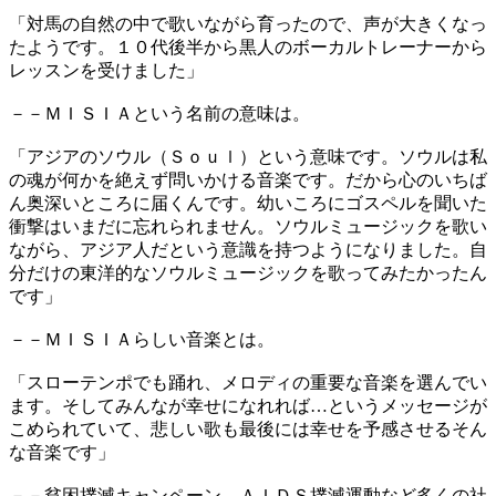
「対馬の自然の中で歌いながら育ったので、声が大きくなっ
たようです。１０代後半から黒人のボーカルトレーナーから
レッスンを受けました」
－－ＭＩＳＩＡという名前の意味は。
「アジアのソウル（Ｓｏｕｌ）という意味です。ソウルは私
の魂が何かを絶えず問いかける音楽です。だから心のいちば
ん奥深いところに届くんです。幼いころにゴスペルを聞いた
衝撃はいまだに忘れられません。ソウルミュージックを歌い
ながら、アジア人だという意識を持つようになりました。自
分だけの東洋的なソウルミュージックを歌ってみたかったん
です」
－－ＭＩＳＩＡらしい音楽とは。
「スローテンポでも踊れ、メロディの重要な音楽を選んでい
ます。そしてみんなが幸せになれれば…というメッセージが
こめられていて、悲しい歌も最後には幸せを予感させるそん
な音楽です」
－－貧困撲滅キャンペーン、ＡＩＤＳ撲滅運動など多くの社