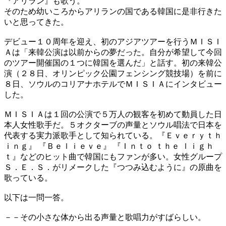
『アリラン』も歌う。
そのため幼いころからアリランの国である韓国に是非行きた
いと思ってきた。
デビュー１０周年を迎え、初のアジアツアーを行うＭＩＳＩ
Ａは「来韓公演は以前からの夢だった。自分が希望して今回
のツアー開催国の１つに韓国を選んだ」と話す。初の来韓公
演（２８日、オリンピック公園フェンシング競技場）を前に
８日、ソウルのコリアナホテルでＭＩＳＩＡにインタビュー
した。
ＭＩＳＩＡは１回の公演で５万人の観客を初めて動員した日
本人女性歌手だ。５オクターブの声量とソウル唱法で日本を
代表する実力派歌手として知られている。『Ｅｖｅｒｙｔｈ
ｉｎｇ』 『Ｂｅｌｉｅｖｅ』 『Ｉｎｔｏ ｔｈｅ ｌｉｇｈ
ｔ』などのヒット曲で韓国にもファンが多い。女性グループ
Ｓ．Ｅ．Ｓ．がリメークした『つつみ込むように』の原曲を
歌っている。
以下は一問一答。
－－その小さな体から出る声量と歌唱力がすばらしい。