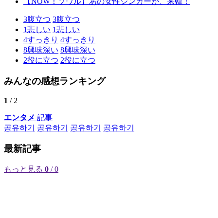
【NOW！ソウル】あの女性シンガーが、来韓！
3
腹立つ
3
腹立つ
1
悲しい
1
悲しい
4
すっきり
4
すっきり
8
興味深い
8
興味深い
2
役に立つ
2
役に立つ
みんなの感想ランキング
1
/ 2
エンタメ
記事
공유하기
공유하기
공유하기
공유하기
最新記事
もっと見る
0
/ 0