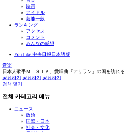
音楽
映画
アイドル
芸能一般
ランキング
アクセス
コメント
みんなの感想
YouTube 中央日報日本語版
音楽
日本人歌手ＭＩＳＩＡ、愛唱曲『アリラン』の国を訪れる
공유하기
공유하기
공유하기
검색 열기
전체 카테고리 메뉴
ニュース
政治
国際・日本
社会・文化