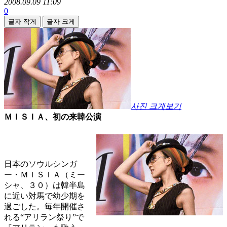
2008.09.09 11:09
0
글자 작게
글자 크게
사진 크게보기
ＭＩＳＩＡ、初の来韓公演
日本のソウルシンガ
ー・ＭＩＳＩＡ（ミー
シャ、３０）は韓半島
に近い対馬で幼少期を
過ごした。毎年開催さ
れる“アリラン祭り”で