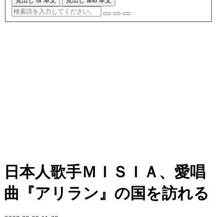
見出し or 本文
見出し and 本文
日本人歌手ＭＩＳＩＡ、愛唱
曲『アリラン』の国を訪れる