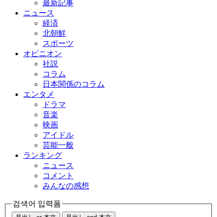
最新記事
ニュース
経済
北朝鮮
スポーツ
オピニオン
社説
コラム
日本関係のコラム
エンタメ
ドラマ
音楽
映画
アイドル
芸能一般
ランキング
ニュース
コメント
みんなの感想
검색어 입력폼