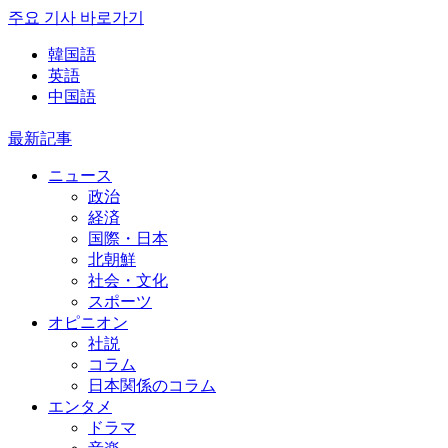
주요 기사 바로가기
韓国語
英語
中国語
最新記事
ニュース
政治
経済
国際・日本
北朝鮮
社会・文化
スポーツ
オピニオン
社説
コラム
日本関係のコラム
エンタメ
ドラマ