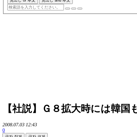
見出し or 本文
見出し and 本文
【社説】Ｇ８拡大時には韓国
2008.07.03 12:43
0
글자 작게
글자 크게