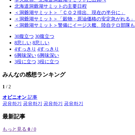
北海道洞爺湖サミットの主要日程
＜洞爺湖サミット＞「ＣＯ２排出、現在の半分に」
＜洞爺湖サミット＞「穀物・原油価格の安定急がれる」
＜洞爺湖サミット＞警備にイージス艦、陸自テロ部隊も
30
腹立つ
30
腹立つ
8
悲しい
8
悲しい
4
すっきり
4
すっきり
6
興味深い
6
興味深い
3
役に立つ
3
役に立つ
みんなの感想ランキング
1
/ 2
オピニオン
記事
공유하기
공유하기
공유하기
공유하기
最新記事
もっと見る
0
/ 0