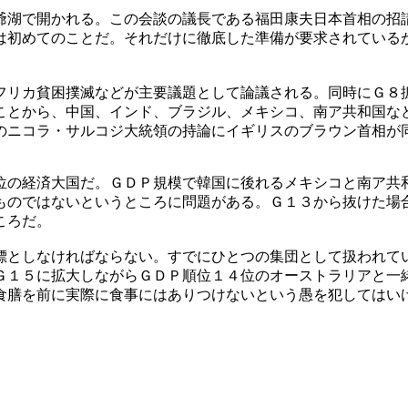
爺湖で開かれる。この会談の議長である福田康夫日本首相の招
は初めてのことだ。それだけに徹底した準備が要求されている
フリカ貧困撲滅などが主要議題として論議される。同時にＧ８
ことから、中国、インド、ブラジル、メキシコ、南ア共和国な
のニコラ・サルコジ大統領の持論にイギリスのブラウン首相が
位の経済大国だ。ＧＤＰ規模で韓国に後れるメキシコと南ア共
ものではないというところに問題がある。Ｇ１３から抜けた場
ころだ。
標としなければならない。すでにひとつの集団として扱われて
Ｇ１５に拡大しながらＧＤＰ順位１４位のオーストラリアと一
食膳を前に実際に食事にはありつけないという愚を犯してはい