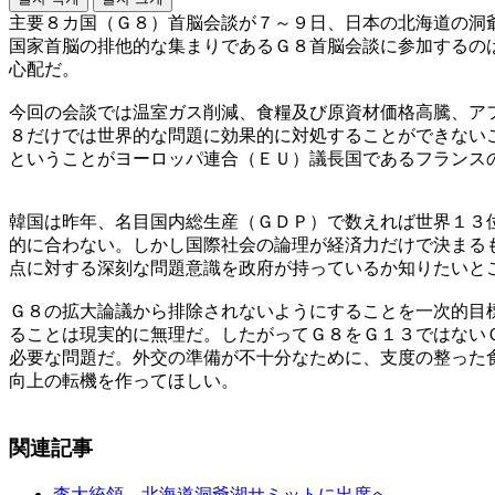
主要８カ国（Ｇ８）首脳会談が７～９日、日本の北海道の洞
国家首脳の排他的な集まりであるＧ８首脳会談に参加するの
心配だ。
今回の会談では温室ガス削減、食糧及び原資材価格高騰、ア
８だけでは世界的な問題に効果的に対処することができない
ということがヨーロッパ連合（ＥＵ）議長国であるフランス
韓国は昨年、名目国内総生産（ＧＤＰ）で数えれば世界１３
的に合わない。しかし国際社会の論理が経済力だけで決まる
点に対する深刻な問題意識を政府が持っているか知りたいと
Ｇ８の拡大論議から排除されないようにすることを一次的目
ることは現実的に無理だ。したがってＧ８をＧ１３ではない
必要な問題だ。外交の準備が不十分なために、支度の整った
向上の転機を作ってほしい。
関連記事
李大統領、北海道洞爺湖サミットに出席へ