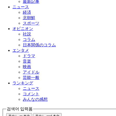
最新記事
ニュース
経済
北朝鮮
スポーツ
オピニオン
社説
コラム
日本関係のコラム
エンタメ
ドラマ
音楽
映画
アイドル
芸能一般
ランキング
ニュース
コメント
みんなの感想
검색어 입력폼