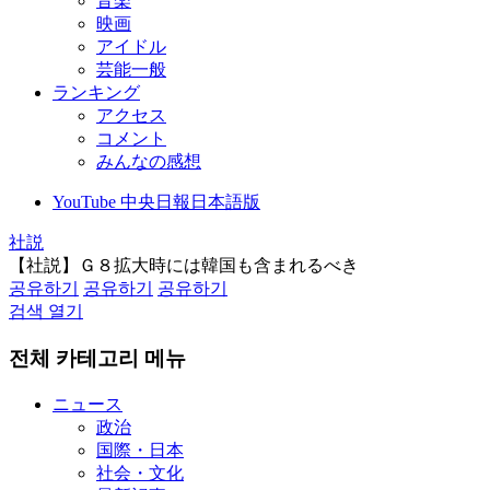
音楽
映画
アイドル
芸能一般
ランキング
アクセス
コメント
みんなの感想
YouTube 中央日報日本語版
社説
【社説】Ｇ８拡大時には韓国も含まれるべき
공유하기
공유하기
공유하기
검색 열기
전체 카테고리 메뉴
ニュース
政治
国際・日本
社会・文化