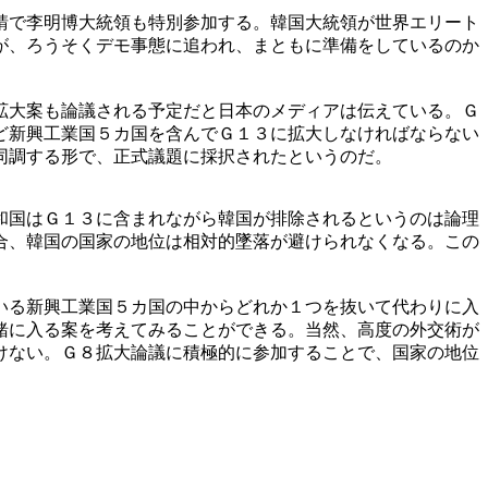
請で李明博大統領も特別参加する。韓国大統領が世界エリート
が、ろうそくデモ事態に追われ、まともに準備をしているのか
拡大案も論議される予定だと日本のメディアは伝えている。Ｇ
ど新興工業国５カ国を含んでＧ１３に拡大しなければならない
同調する形で、正式議題に採択されたというのだ。
和国はＧ１３に含まれながら韓国が排除されるというのは論理
合、韓国の国家の地位は相対的墜落が避けられなくなる。この
いる新興工業国５カ国の中からどれか１つを抜いて代わりに入
緒に入る案を考えてみることができる。当然、高度の外交術が
けない。Ｇ８拡大論議に積極的に参加することで、国家の地位