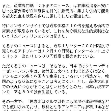
また、産業専門紙「くるまのニュース」は在庫枯渇を不安に
思った需要者が在庫確保を目的に販売店に集まり供給可能量
を超えた点も状況をさらに厳しくしたと報道した。
特にオンラインサイトでは通常価格の１０倍を超える価格で
尿素水が取引されているが、これを防ぐ特別な法的規制はな
いとリムインテリジェンスは伝えた。
くるまのニュースによると、通常１リッター２００円程度で
売られるアドブルーは１２月１０日現在インターネット上で
１リッター当たり１５００円程度で販売されている。
ただくるまのニュースは「そもそも、日本ではクリーンディ
ーゼルエンジン車は、諸外国に比べてそれほど多くはなく、
アンモニアの多くを国内で生産しているという構造から、韓
国のような状況になることは考えにくい」とし、品薄大乱ま
での状況につながることはないだろうとみた。日本は現在ア
ンモニアを８０％独自生産している。
その一方で、「尿素水はクルマ以外にも船舶や建設機械など
でも使用されており、原料となるアンモニアは肥料用途など