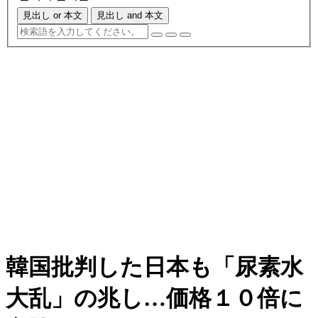
見出し or 本文
見出し and 本文
韓国批判した日本も「尿素水
大乱」の兆し…価格１０倍に