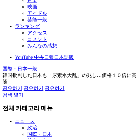
音楽
映画
アイドル
芸能一般
ランキング
アクセス
コメント
みんなの感想
YouTube 中央日報日本語版
国際・日本一般
韓国批判した日本も「尿素水大乱」の兆し…価格１０倍に高
騰
공유하기
공유하기
공유하기
검색 열기
전체 카테고리 메뉴
ニュース
政治
国際・日本