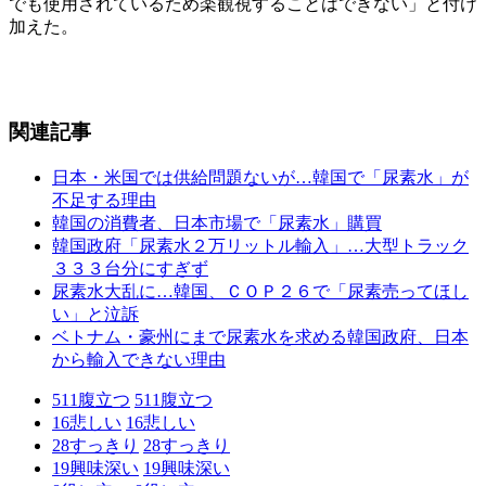
でも使用されているため楽観視することはできない」と付け
加えた。
関連記事
日本・米国では供給問題ないが…韓国で「尿素水」が
不足する理由
韓国の消費者、日本市場で「尿素水」購買
韓国政府「尿素水２万リットル輸入」…大型トラック
３３３台分にすぎず
尿素水大乱に…韓国、ＣＯＰ２６で「尿素売ってほし
い」と泣訴
ベトナム・豪州にまで尿素水を求める韓国政府、日本
から輸入できない理由
511
腹立つ
511
腹立つ
16
悲しい
16
悲しい
28
すっきり
28
すっきり
19
興味深い
19
興味深い