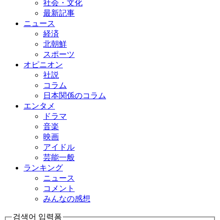
社会・文化
最新記事
ニュース
経済
北朝鮮
スポーツ
オピニオン
社説
コラム
日本関係のコラム
エンタメ
ドラマ
音楽
映画
アイドル
芸能一般
ランキング
ニュース
コメント
みんなの感想
검색어 입력폼