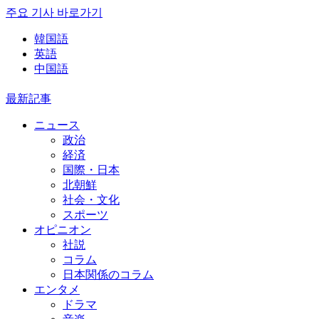
주요 기사 바로가기
韓国語
英語
中国語
最新記事
ニュース
政治
経済
国際・日本
北朝鮮
社会・文化
スポーツ
オピニオン
社説
コラム
日本関係のコラム
エンタメ
ドラマ