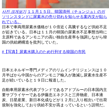
사진 크게보기
１１月１５日、韓国清州（チョンジュ）のガ
ソリンスタンドに尿素水の売り切れを知らせる案内文が貼ら
れている。
日本で車両用尿素水価格が１０倍近く高騰するなど供給不足
が起きている。日本は１１月の韓国の尿素水不足事態当時に
主原料であるアンモニアの高い独自生産率を強調しながら韓
国の供給網構造を批判していた。
#【写真】尿素水購入のため行列する韓国の市民
日本エネルギー専門メディアのリムインテリジェンスは１０
月半ばから中国からのアンモニア輸入が激減し尿素水生産不
足が続いていると１９日に報道した。
自動車用尿素水代表ブランドであるアドブルーの日本国内主
要サプライヤーである伊藤忠エネクスと三井物産、日本液
炭、日星産業、新日本化成などが１２月に入り相次いで出荷
規制を強化しており供給不安が高まっているという説明だ。