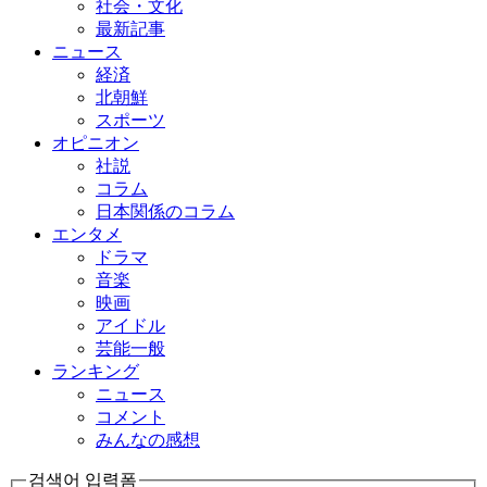
社会・文化
最新記事
ニュース
経済
北朝鮮
スポーツ
オピニオン
社説
コラム
日本関係のコラム
エンタメ
ドラマ
音楽
映画
アイドル
芸能一般
ランキング
ニュース
コメント
みんなの感想
검색어 입력폼