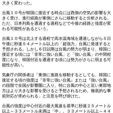
大きく変わった。
台風１０号が韓国に接近する時点には西側の空気の影響を大
きく受け、進行経路が東側にさらに移動すると分析される。
ただ、日本列島を通過する過程などで今後の経路と強度が変
わる可能性があるという。
台風１０号は北上する過程で高水温海域を通過しながら５日
午後に秒速５４メートル以上の「超強力」台風に発達すると
予想される。しかし６日以降は台風の勢力が弱まり、韓国に
接近する頃には「非常に強い台風」と「強い台風」の中間程
度になり、韓国付近を通過する頃には勢力がさらに弱まる可
能性が高い。
気象庁の関係者は「東側に進路を移動するとしても、韓国に
接近する頃の強度は『非常に強い台風』または『強い台風』
の段階で全国が影響圏に入り、特に台風の中心と近い東部地
方はより大きな影響を受けると予想されるため、徹底的な事
前対応が求められる」と注意を呼び掛けた。
台風の強度は中心付近の最大風速を基準に秒速２５メートル
以上～３３メートル未満は「中」、３３メートル以上～４４