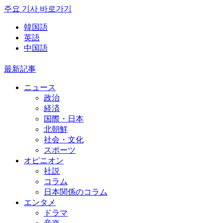
주요 기사 바로가기
韓国語
英語
中国語
最新記事
ニュース
政治
経済
国際・日本
北朝鮮
社会・文化
スポーツ
オピニオン
社説
コラム
日本関係のコラム
エンタメ
ドラマ