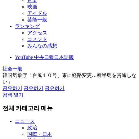
音楽
映画
アイドル
芸能一般
ランキング
アクセス
コメント
みんなの感想
YouTube 中央日報日本語版
社会一般
韓国気象庁「台風１０号、東に経路変更…韓半島を貫通しな
い」
공유하기
공유하기
공유하기
검색 열기
전체 카테고리 메뉴
ニュース
政治
国際・日本