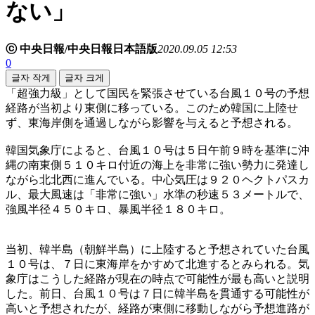
ない」
ⓒ 中央日報/中央日報日本語版
2020.09.05 12:53
0
글자 작게
글자 크게
「超強力級」として国民を緊張させている台風１０号の予想
経路が当初より東側に移っている。このため韓国に上陸せ
ず、東海岸側を通過しながら影響を与えると予想される。
韓国気象庁によると、台風１０号は５日午前９時を基準に沖
縄の南東側５１０キロ付近の海上を非常に強い勢力に発達し
ながら北北西に進んでいる。中心気圧は９２０ヘクトパスカ
ル、最大風速は「非常に強い」水準の秒速５３メートルで、
強風半径４５０キロ、暴風半径１８０キロ。
当初、韓半島（朝鮮半島）に上陸すると予想されていた台風
１０号は、７日に東海岸をかすめて北進するとみられる。気
象庁はこうした経路が現在の時点で可能性が最も高いと説明
した。前日、台風１０号は７日に韓半島を貫通する可能性が
高いと予想されたが、経路が東側に移動しながら予想進路が