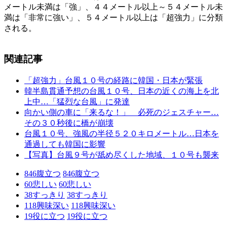
メートル未満は「強」、４４メートル以上～５４メートル未
満は「非常に強い」、５４メートル以上は「超強力」に分類
される。
関連記事
「超強力」台風１０号の経路に韓国・日本が緊張
韓半島貫通予想の台風１０号、日本の近くの海上を北
上中…「猛烈な台風」に発達
向かい側の車に「来るな！」 必死のジェスチャー…
その３０秒後に橋が崩壊
台風１０号、強風の半径５２０キロメートル…日本を
通過しても韓国に影響
【写真】台風９号が舐め尽くした地域、１０号も襲来
846
腹立つ
846
腹立つ
60
悲しい
60
悲しい
38
すっきり
38
すっきり
118
興味深い
118
興味深い
19
役に立つ
19
役に立つ