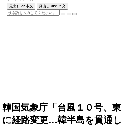
見出し or 本文
見出し and 本文
韓国気象庁「台風１０号、東
に経路変更…韓半島を貫通し