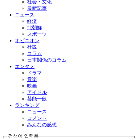
社会・文化
最新記事
ニュース
経済
北朝鮮
スポーツ
オピニオン
社説
コラム
日本関係のコラム
エンタメ
ドラマ
音楽
映画
アイドル
芸能一般
ランキング
ニュース
コメント
みんなの感想
검색어 입력폼