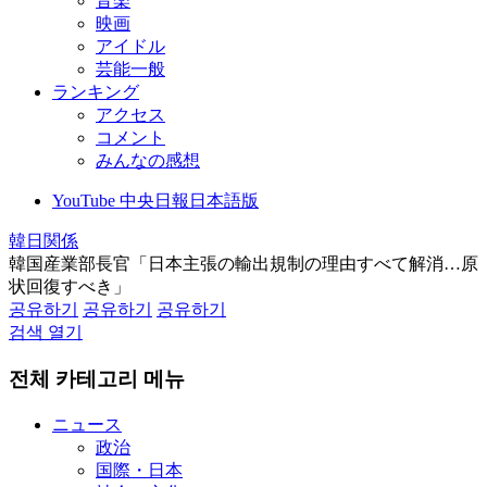
音楽
映画
アイドル
芸能一般
ランキング
アクセス
コメント
みんなの感想
YouTube 中央日報日本語版
韓日関係
韓国産業部長官「日本主張の輸出規制の理由すべて解消…原
状回復すべき」
공유하기
공유하기
공유하기
검색 열기
전체 카테고리 메뉴
ニュース
政治
国際・日本