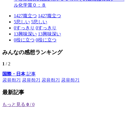
ル化学賞０：８
1427
腹立つ
1427
腹立つ
5
悲しい
5
悲しい
0
すっきり
0
すっきり
13
興味深い
13
興味深い
0
役に立つ
0
役に立つ
みんなの感想ランキング
1
/ 2
国際・日本
記事
공유하기
공유하기
공유하기
공유하기
最新記事
もっと見る
0
/ 0