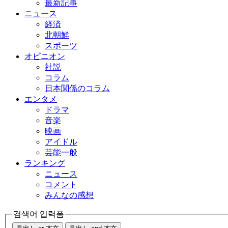
最新記事
ニュース
経済
北朝鮮
スポーツ
オピニオン
社説
コラム
日本関係のコラム
エンタメ
ドラマ
音楽
映画
アイドル
芸能一般
ランキング
ニュース
コメント
みんなの感想
검색어 입력폼