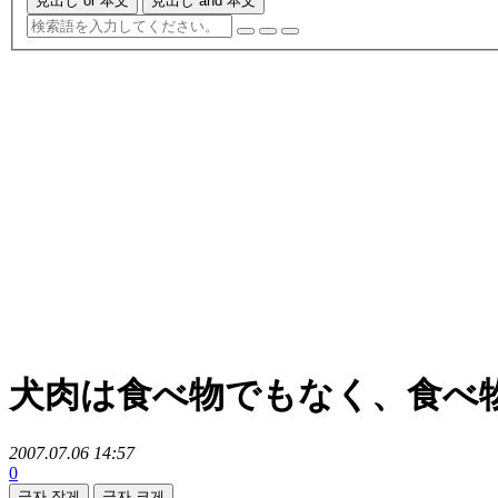
見出し or 本文
見出し and 本文
犬肉は食べ物でもなく、食べ
2007.07.06 14:57
0
글자 작게
글자 크게