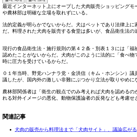
最近インターネット上にオープした犬肉販売ショッピングモ
や農林部は明確な立場を取れずにいる。
法的定義が明らかでないからだ。犬はペットであり法律上に
だ。料理された犬肉を販売する食堂は多いが、食品衛生法の
現行の食品衛生法・施行規則の第４２条・別表１３には「福
認めたことがないからだ。犬肉がこのように法的に「食べ物
時に圧力を受けているからだ。
０１年当時、野党ハンナラ党・金洪信（キム・ホンシン）議
議したが、国内外の激しい非難にぶつかり立法が取りやめに
農林部関係者は「衛生の観点でのみ考えれば犬肉を認めるの
れる対外イメージの悪化、動物保護論者の反発なども考慮せ
関連記事
犬肉の販売から料理法まで「犬肉サイト」、議論広がる