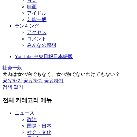
音楽
映画
アイドル
芸能一般
ランキング
アクセス
コメント
みんなの感想
YouTube 中央日報日本語版
社会一般
犬肉は食べ物でもなく、食べ物でないわけでもない？
공유하기
공유하기
공유하기
검색 열기
전체 카테고리 메뉴
ニュース
政治
国際・日本
社会・文化