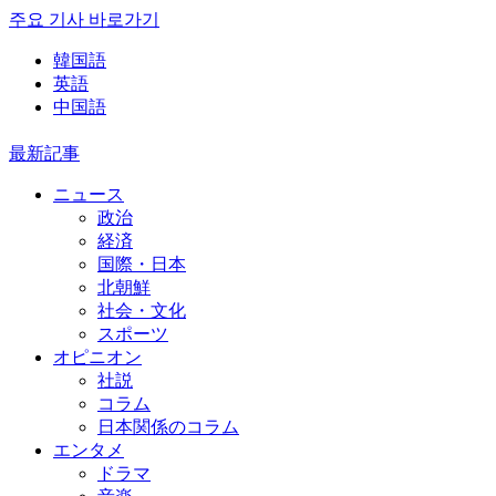
주요 기사 바로가기
韓国語
英語
中国語
最新記事
ニュース
政治
経済
国際・日本
北朝鮮
社会・文化
スポーツ
オピニオン
社説
コラム
日本関係のコラム
エンタメ
ドラマ