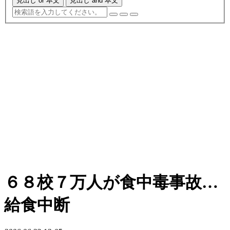
見出し or 本文
見出し and 本文
６８校７万人が食中毒事故…
給食中断