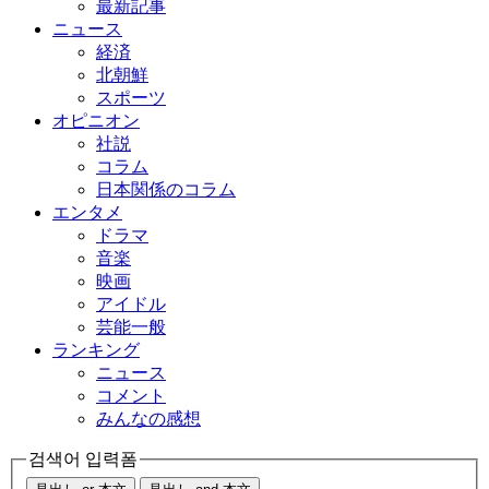
最新記事
ニュース
経済
北朝鮮
スポーツ
オピニオン
社説
コラム
日本関係のコラム
エンタメ
ドラマ
音楽
映画
アイドル
芸能一般
ランキング
ニュース
コメント
みんなの感想
검색어 입력폼