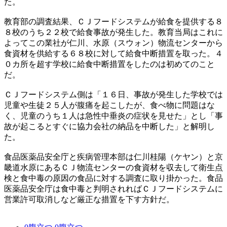
た。
教育部の調査結果、ＣＪフードシステムが給食を提供する８
８校のうち２２校で給食事故が発生した。教育当局はこれに
よってこの業社が仁川、水原（スウォン）物流センターから
食資材を供給する６８校に対して給食中断措置を取った。４
０カ所を超す学校に給食中断措置をしたのは初めてのこと
だ。
ＣＪフードシステム側は「１６日、事故が発生した学校では
児童や生徒２５人が腹痛を起こしたが、食べ物に問題はな
く、児童のうち１人は急性中垂炎の症状を見せた」とし「事
故が起こるとすぐに協力会社の納品を中断した」と解明し
た。
食品医薬品安全庁と疾病管理本部は仁川桂陽（ケヤン）と京
畿道水原にあるＣＪ物流センターの食資材を収去して衛生点
検と食中毒の原因の食品に対する調査に取り掛かった。食品
医薬品安全庁は食中毒と判明されればＣＪフードシステムに
営業許可取消しなど厳正な措置を下す方針だ。