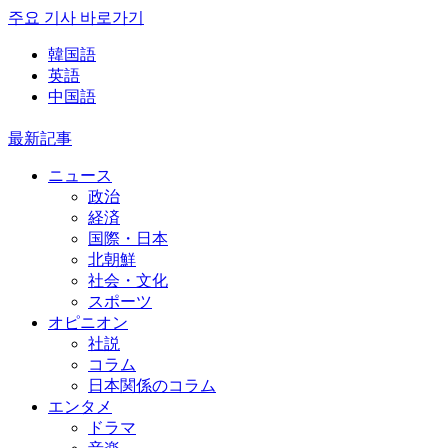
주요 기사 바로가기
韓国語
英語
中国語
最新記事
ニュース
政治
経済
国際・日本
北朝鮮
社会・文化
スポーツ
オピニオン
社説
コラム
日本関係のコラム
エンタメ
ドラマ