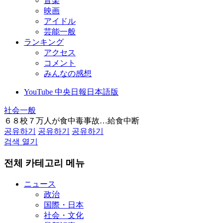
音楽
映画
アイドル
芸能一般
ランキング
アクセス
コメント
みんなの感想
YouTube 中央日報日本語版
社会一般
６８校７万人が食中毒事故…給食中断
공유하기
공유하기
공유하기
검색 열기
전체 카테고리 메뉴
ニュース
政治
国際・日本
社会・文化