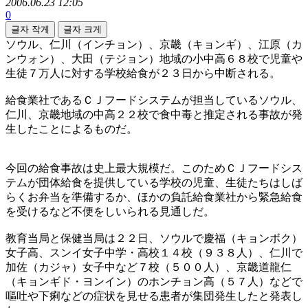
2006.06.23 12:05
0
글자 작게
글자 크게
ソウル、仁川（インチョン）、京畿（キョンギ）、江原（カ
ンウォン）、大田（テジョン）地域の小中高６８校で児童や
生徒７万人に対する学校給食が２３日から中断される。
給食業社であるＣＪフードシステムが担当しているソウル、
仁川、京畿地域の中高２２校で食中毒と推定される事故が発
生したことによるものだ。
今回の給食事故は史上最大規模だ。このためＣＪフードシス
テムが団体給食を提供している学校の児童、生徒たちはしば
らくお弁当を準備するか、ほかの負託給食業社から緊急給食
を受けるなど不便をしいられる見通しだ。
教育当局と保健当局は２２日、ソウルで慶福（キョンボク）
女子高、スンイ女子中学・高校１４校（９３８人）、仁川で
加佐（カジャ）女子中など７校（５００人）、京畿道龍仁
（キョンギド・ヨンイン）のホンチョン高（５７人）などで
嘔吐や下痢などの症状を見せる患者が集団発生したと発表し