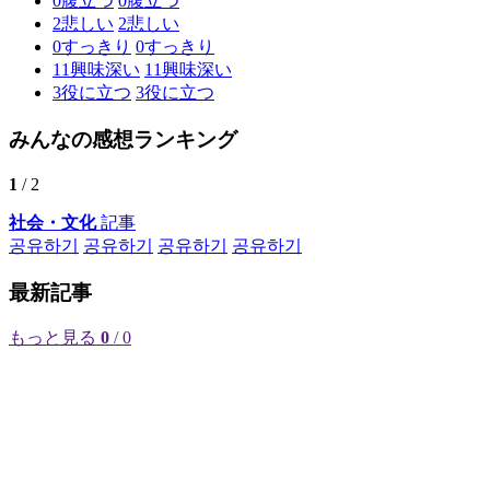
0
腹立つ
0
腹立つ
2
悲しい
2
悲しい
0
すっきり
0
すっきり
11
興味深い
11
興味深い
3
役に立つ
3
役に立つ
みんなの感想ランキング
1
/ 2
社会・文化
記事
공유하기
공유하기
공유하기
공유하기
最新記事
もっと見る
0
/ 0