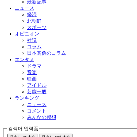
最新記事
ニュース
経済
北朝鮮
スポーツ
オピニオン
社説
コラム
日本関係のコラム
エンタメ
ドラマ
音楽
映画
アイドル
芸能一般
ランキング
ニュース
コメント
みんなの感想
검색어 입력폼