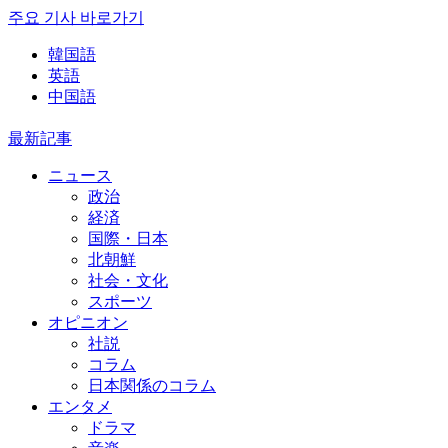
주요 기사 바로가기
韓国語
英語
中国語
最新記事
ニュース
政治
経済
国際・日本
北朝鮮
社会・文化
スポーツ
オピニオン
社説
コラム
日本関係のコラム
エンタメ
ドラマ