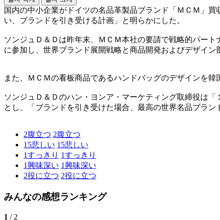
国内の中小企業がドイツの名品革製品ブランド「ＭＣＭ」買
い、ブランドを引き受ける計画」と明らかにした。
ソンジュＤ＆Ｄは昨年末、ＭＣＭ本社の要請で戦略的パート
に参加し、世界ブランド展開戦略と商品開発およびデザイン
また、ＭＣＭの看板商品であるハンドバッグのデザインを韓
ソンジュＤ＆Ｄのハン・ヨンア・マーケティング取締役は「
とし、「ブランドを引き受けた場合、最高の世界名品ブラン
2
腹立つ
2
腹立つ
15
悲しい
15
悲しい
1
すっきり
1
すっきり
1
興味深い
1
興味深い
2
役に立つ
2
役に立つ
みんなの感想ランキング
1
/ 2