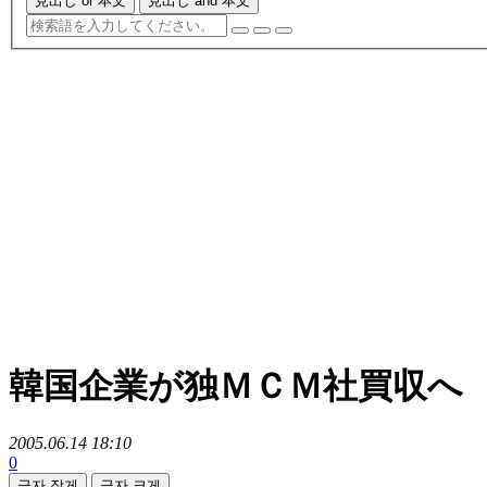
見出し or 本文
見出し and 本文
韓国企業が独ＭＣＭ社買収へ
2005.06.14 18:10
0
글자 작게
글자 크게