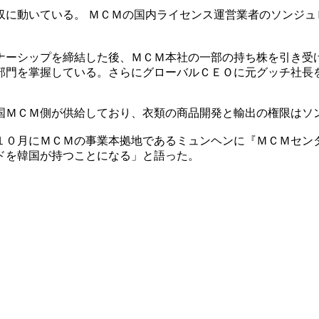
収に動いている。 ＭＣＭの国内ライセンス運営業者のソンジュ
ナーシップを締結した後、ＭＣＭ本社の一部の持ち株を引き受け
部門を掌握している。さらにグローバルＣＥＯに元グッチ社長
国ＭＣＭ側が供給しており、衣類の商品開発と輸出の権限はソ
１０月にＭＣＭの事業本拠地であるミュンヘンに『ＭＣＭセン
ドを韓国が持つことになる」と語った。