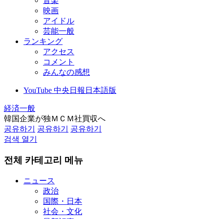
音楽
映画
アイドル
芸能一般
ランキング
アクセス
コメント
みんなの感想
YouTube 中央日報日本語版
経済一般
韓国企業が独ＭＣＭ社買収へ
공유하기
공유하기
공유하기
검색 열기
전체 카테고리 메뉴
ニュース
政治
国際・日本
社会・文化