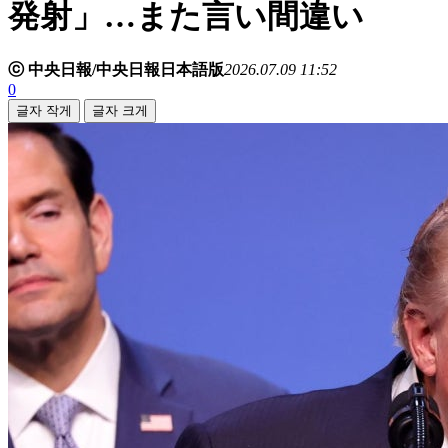
発射」…また言い間違い
ⓒ 中央日報/中央日報日本語版
2026.07.09 11:52
0
글자 작게
글자 크게