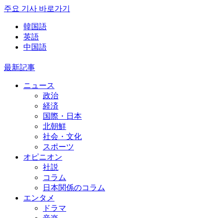
주요 기사 바로가기
韓国語
英語
中国語
最新記事
ニュース
政治
経済
国際・日本
北朝鮮
社会・文化
スポーツ
オピニオン
社説
コラム
日本関係のコラム
エンタメ
ドラマ