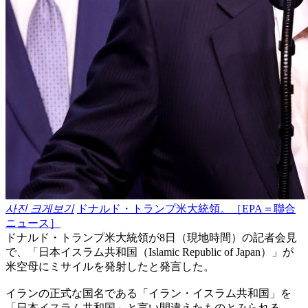
사진 크게보기
ドナルド・トランプ米大統領。［EPA＝聯合
ニュース］
ドナルド・トランプ米大統領が8日（現地時間）の記者会見
で、「日本イスラム共和国（Islamic Republic of Japan）」が
米空母にミサイルを発射したと発言した。
イランの正式な国名である「イラン・イスラム共和国」を
「日本イスラム共和国」と言い間違えたものとみられる。