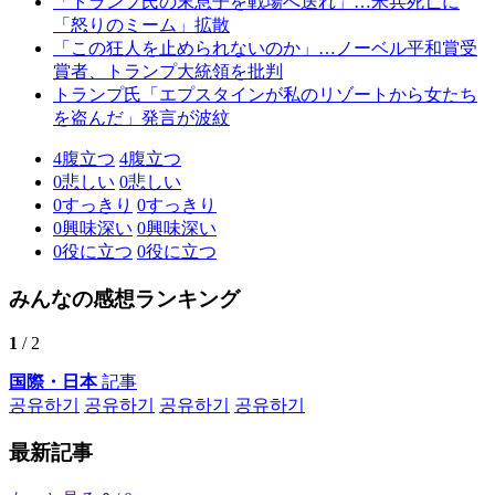
「トランプ氏の末息子を戦場へ送れ」…米兵死亡に
「怒りのミーム」拡散
「この狂人を止められないのか」…ノーベル平和賞受
賞者、トランプ大統領を批判
トランプ氏「エプスタインが私のリゾートから女たち
を盗んだ」発言が波紋
4
腹立つ
4
腹立つ
0
悲しい
0
悲しい
0
すっきり
0
すっきり
0
興味深い
0
興味深い
0
役に立つ
0
役に立つ
みんなの感想ランキング
1
/ 2
国際・日本
記事
공유하기
공유하기
공유하기
공유하기
最新記事