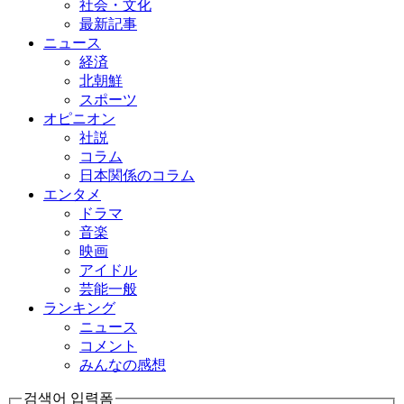
社会・文化
最新記事
ニュース
経済
北朝鮮
スポーツ
オピニオン
社説
コラム
日本関係のコラム
エンタメ
ドラマ
音楽
映画
アイドル
芸能一般
ランキング
ニュース
コメント
みんなの感想
검색어 입력폼