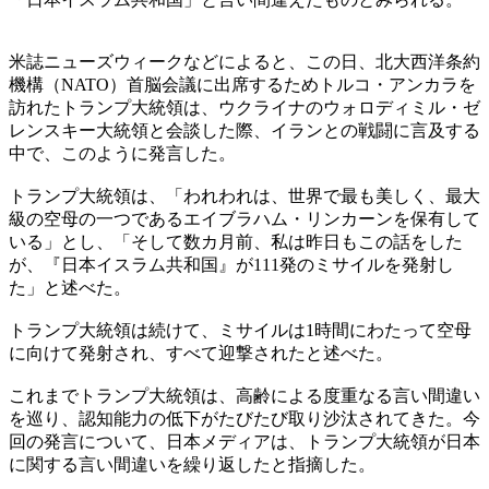
米誌ニューズウィークなどによると、この日、北大西洋条約
機構（NATO）首脳会議に出席するためトルコ・アンカラを
訪れたトランプ大統領は、ウクライナのウォロディミル・ゼ
レンスキー大統領と会談した際、イランとの戦闘に言及する
中で、このように発言した。
トランプ大統領は、「われわれは、世界で最も美しく、最大
級の空母の一つであるエイブラハム・リンカーンを保有して
いる」とし、「そして数カ月前、私は昨日もこの話をした
が、『日本イスラム共和国』が111発のミサイルを発射し
た」と述べた。
トランプ大統領は続けて、ミサイルは1時間にわたって空母
に向けて発射され、すべて迎撃されたと述べた。
これまでトランプ大統領は、高齢による度重なる言い間違い
を巡り、認知能力の低下がたびたび取り沙汰されてきた。今
回の発言について、日本メディアは、トランプ大統領が日本
に関する言い間違いを繰り返したと指摘した。