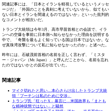
関連記事には、「日本とイランを軽視しているというメッセ
ージだ」「外国のことを真剣に考えていないから、似てもい
ない日本とイランを間違えるのではないか」といった批判的
なコメントが相次いだ。
トランプ大統領は今年3月、高市早苗首相との会談で、イラ
ンへの空爆を事前に日本側へ知らせなかった理由を説明する
中で、「奇襲を最もよく知っている国は日本ではないか。な
ぜ真珠湾攻撃について私に知らせなかったのか」と述べた。
昨年には、石破茂前首相の名前を正しく言わず、「ミスタ
ー・ジャパン（Mr. Japan）」と呼んだことから、名前を忘れ
たのではないかとの反応が出ていた。
関連記事
マイク切れたと思い…本心さらけ出したトランプ大統
領「プーチンは私のために交渉」
トランプ氏「狂ったX」暴言に…米国政界も「まとも
な精神状態ではない」と騒然