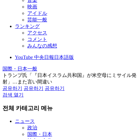
音楽
映画
アイドル
芸能一般
ランキング
アクセス
コメント
みんなの感想
YouTube 中央日報日本語版
国際・日本一般
トランプ氏「『日本イスラム共和国』が米空母にミサイル発
射」…また言い間違い
공유하기
공유하기
공유하기
검색 열기
전체 카테고리 메뉴
ニュース
政治
国際・日本