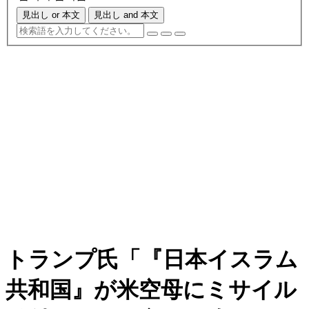
見出し or 本文
見出し and 本文
トランプ氏「『日本イスラム
共和国』が米空母にミサイル