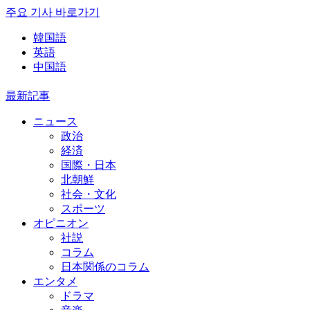
주요 기사 바로가기
韓国語
英語
中国語
最新記事
ニュース
政治
経済
国際・日本
北朝鮮
社会・文化
スポーツ
オピニオン
社説
コラム
日本関係のコラム
エンタメ
ドラマ