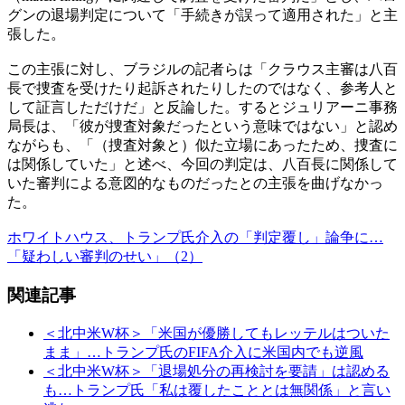
グンの退場判定について「手続きが誤って適用された」と主
張した。
この主張に対し、ブラジルの記者らは「クラウス主審は八百
長で捜査を受けたり起訴されたりしたのではなく、参考人と
して証言しただけだ」と反論した。するとジュリアーニ事務
局長は、「彼が捜査対象だったという意味ではない」と認め
ながらも、「（捜査対象と）似た立場にあったため、捜査に
は関係していた」と述べ、今回の判定は、八百長に関係して
いた審判による意図的なものだったとの主張を曲げなかっ
た。
ホワイトハウス、トランプ氏介入の「判定覆し」論争に…
「疑わしい審判のせい」（2）
関連記事
＜北中米W杯＞「米国が優勝してもレッテルはついた
まま」…トランプ氏のFIFA介入に米国内でも逆風
＜北中米W杯＞「退場処分の再検討を要請」は認める
も…トランプ氏「私は覆したこととは無関係」と言い