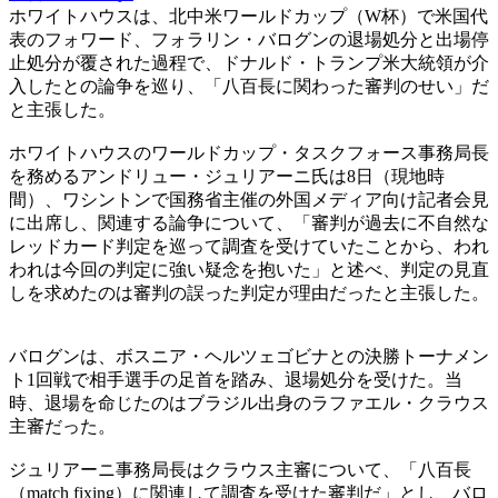
ホワイトハウスは、北中米ワールドカップ（W杯）で米国代
表のフォワード、フォラリン・バログンの退場処分と出場停
止処分が覆された過程で、ドナルド・トランプ米大統領が介
入したとの論争を巡り、「八百長に関わった審判のせい」だ
と主張した。
ホワイトハウスのワールドカップ・タスクフォース事務局長
を務めるアンドリュー・ジュリアーニ氏は8日（現地時
間）、ワシントンで国務省主催の外国メディア向け記者会見
に出席し、関連する論争について、「審判が過去に不自然な
レッドカード判定を巡って調査を受けていたことから、われ
われは今回の判定に強い疑念を抱いた」と述べ、判定の見直
しを求めたのは審判の誤った判定が理由だったと主張した。
バログンは、ボスニア・ヘルツェゴビナとの決勝トーナメン
ト1回戦で相手選手の足首を踏み、退場処分を受けた。当
時、退場を命じたのはブラジル出身のラファエル・クラウス
主審だった。
ジュリアーニ事務局長はクラウス主審について、「八百長
（match fixing）に関連して調査を受けた審判だ」とし、バロ