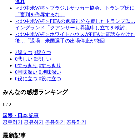
逃れ
＜北中米W杯＞ブラジルサッカー協会、トランプ氏に
「審判を侮辱するな」
＜北中米W杯＞FIFAの退場処分を覆したトランプ氏…
イングランド「クアンサーも異議申し立てを検討」
＜北中米W杯＞ホワイトハウスがFIFAに電話をかけた
後…「退場」米国選手の出場停止が撤回
3
腹立つ
3
腹立つ
0
悲しい
0
悲しい
0
すっきり
0
すっきり
0
興味深い
0
興味深い
0
役に立つ
0
役に立つ
みんなの感想ランキング
1
/ 2
国際・日本
記事
공유하기
공유하기
공유하기
공유하기
最新記事