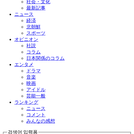
社会・文化
最新記事
ニュース
経済
北朝鮮
スポーツ
オピニオン
社説
コラム
日本関係のコラム
エンタメ
ドラマ
音楽
映画
アイドル
芸能一般
ランキング
ニュース
コメント
みんなの感想
검색어 입력폼