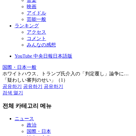
音楽
映画
アイドル
芸能一般
ランキング
アクセス
コメント
みんなの感想
YouTube 中央日報日本語版
国際・日本一般
ホワイトハウス、トランプ氏介入の「判定覆し」論争に…
「疑わしい審判のせい」（1）
공유하기
공유하기
공유하기
검색 열기
전체 카테고리 메뉴
ニュース
政治
国際・日本