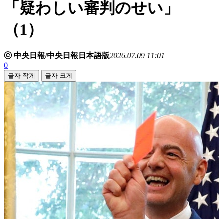
「疑わしい審判のせい」
（1）
ⓒ 中央日報/中央日報日本語版
2026.07.09 11:01
0
글자 작게
글자 크게