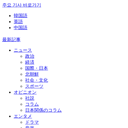
주요 기사 바로가기
韓国語
英語
中国語
最新記事
ニュース
政治
経済
国際・日本
北朝鮮
社会・文化
スポーツ
オピニオン
社説
コラム
日本関係のコラム
エンタメ
ドラマ