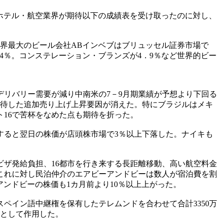
ホテル・航空業界が期待以下の成績表を受け取ったのに対し、
世界最大のビール会社ABインベブはブリュッセル証券市場で
4％。コンステレーション・ブランズが4．9％など世界的ビー
リバリー需要が減り中南米の7－9月期業績が予想より下回る
期待した追加売り上げ上昇要因が消えた。特にブラジルはメキ
16で苦杯をなめた点も期待を折った。
すると翌日の株価が店頭株市場で3％以上下落した。ナイキも
ビザ発給負担、16都市を行き来する長距離移動、高い航空料金
。これに対し民泊仲介のエアビーアンドビーは数人が宿泊費を割
ンドビーの株価も1カ月前より10％以上上がった。
ペイン語中継権を保有したテレムンドを合わせて合計3350万
料として作用した。