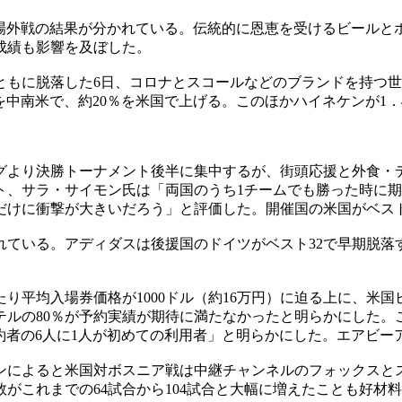
場外戦の結果が分かれている。伝統的に恩恵を受けるビールと
成績も影響を及ぼした。
ともに脱落した6日、コロナとスコールなどのブランドを持つ
を中南米で、約20％を米国で上げる。このほかハイネケンが1．
グより決勝トーナメント後半に集中するが、街頭応援と外食・デ
ト、サラ・サイモン氏は「両国のうち1チームでも勝った時に
だけに衝撃が大きいだろう」と評価した。開催国の米国がベスト
ている。アディダスは後援国のドイツがベスト32で早期脱落
り平均入場券価格が1000ドル（約16万円）に迫る上に、米国
テルの80％が予約実績が期待に満たなかったと明らかにした
者の6人に1人が初めての利用者」と明らかにした。エアビーア
によると米国対ボスニア戦は中継チャンネルのフォックスとス
がこれまでの64試合から104試合と大幅に増えたことも好材