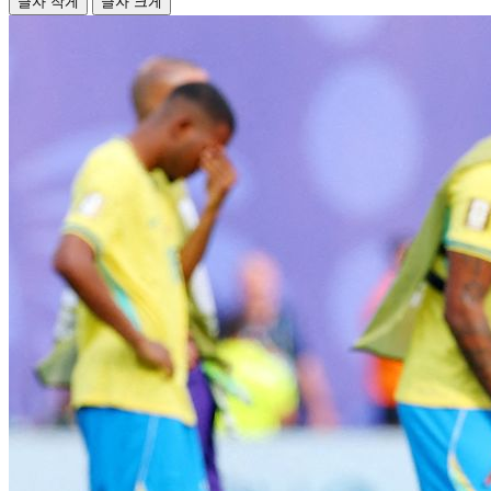
글자 작게
글자 크게