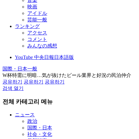
音楽
映画
アイドル
芸能一般
ランキング
アクセス
コメント
みんなの感想
YouTube 中央日報日本語版
国際・日本一般
W杯特需に明暗…気が抜けたビール業界と好況の民泊仲介
공유하기
공유하기
공유하기
검색 열기
전체 카테고리 메뉴
ニュース
政治
国際・日本
社会・文化