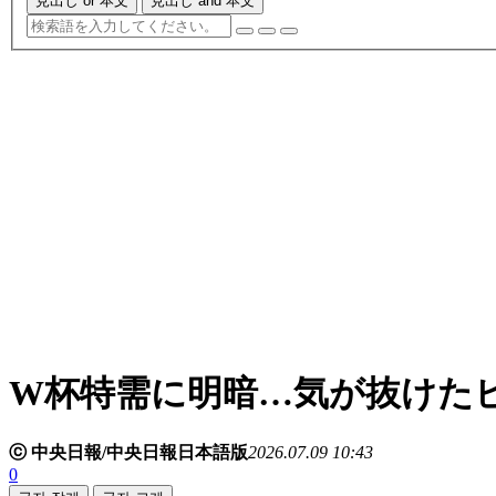
見出し or 本文
見出し and 本文
W杯特需に明暗…気が抜けた
ⓒ 中央日報/中央日報日本語版
2026.07.09 10:43
0