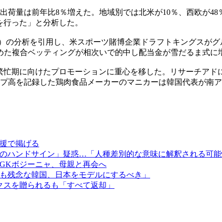
出荷量は前年比8％増えた。地域別では北米が10％、西欧が4
を行った」と分析した。
A）の分析を引用し、米スポーツ賭博企業ドラフトキングスがグル
めた複合ベッティングが相次いで的中し配当金が雪だるま式に
忙期に向けたプロモーションに重心を移した。リサーチアドに
ップ高を記録した鶏肉食品メーカーのマニカーは韓国代表が南ア
援で掲げる
のハンドサイン」疑惑…「人種差別的な意味に解釈される可能
GKボジーニャ、母親と再会へ
も残念な韓国、日本をモデルにするべき」
ックスを贈られるも「すべて返却」