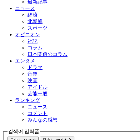
最新記事
ニュース
経済
北朝鮮
スポーツ
オピニオン
社説
コラム
日本関係のコラム
エンタメ
ドラマ
音楽
映画
アイドル
芸能一般
ランキング
ニュース
コメント
みんなの感想
검색어 입력폼