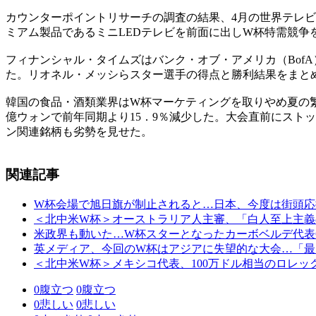
カウンターポイントリサーチの調査の結果、4月の世界テレビ
ミアム製品であるミニLEDテレビを前面に出しW杯特需競争
フィナンシャル・タイムズはバンク・オブ・アメリカ（Bof
た。リオネル・メッシらスター選手の得点と勝利結果をまと
韓国の食品・酒類業界はW杯マーケティングを取りやめ夏の繁
億ウォンで前年同期より15．9％減少した。大会直前にスト
ン関連銘柄も劣勢を見せた。
関連記事
W杯会場で旭日旗が制止されると…日本、今度は街頭応
＜北中米W杯＞オーストラリア人主審、「白人至上主義
米政界も動いた…W杯スターとなったカーボベルデ代表
英メディア、今回のW杯はアジアに失望的な大会…「最
＜北中米W杯＞メキシコ代表、100万ドル相当のロレ
0
腹立つ
0
腹立つ
0
悲しい
0
悲しい