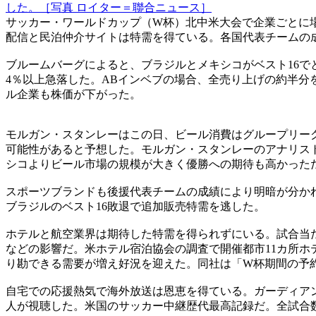
した。［写真 ロイター＝聯合ニュース］
サッカー・ワールドカップ（W杯）北中米大会で企業ごとに
配信と民泊仲介サイトは特需を得ている。各国代表チームの
ブルームバーグによると、ブラジルとメキシコがベスト16で
4％以上急落した。ABインベブの場合、全売り上げの約半分
ル企業も株価が下がった。
モルガン・スタンレーはこの日、ビール消費はグループリー
可能性があると予想した。モルガン・スタンレーのアナリス
シコよりビール市場の規模が大きく優勝への期待も高かった
スポーツブランドも後援代表チームの成績により明暗が分かれ
ブラジルのベスト16敗退で追加販売特需を逃した。
ホテルと航空業界は期待した特需を得られずにいる。試合当た
などの影響だ。米ホテル宿泊協会の調査で開催都市11カ所ホ
り勘できる需要が増え好況を迎えた。同社は「W杯期間の予約
自宅での応援熱気で海外放送は恩恵を得ている。ガーディアン
人が視聴した。米国のサッカー中継歴代最高記録だ。全試合数