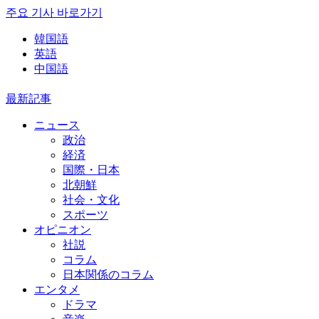
주요 기사 바로가기
韓国語
英語
中国語
最新記事
ニュース
政治
経済
国際・日本
北朝鮮
社会・文化
スポーツ
オピニオン
社説
コラム
日本関係のコラム
エンタメ
ドラマ