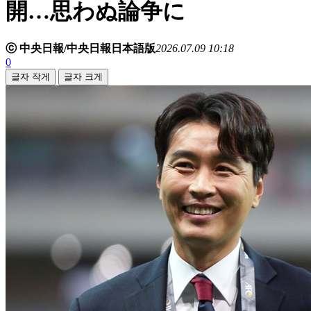
開…思わぬ論争に
ⓒ 中央日報/中央日報日本語版
2026.07.09 10:18
0
글자 작게
글자 크게