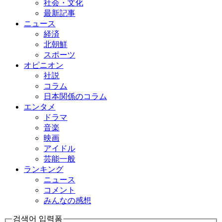
社会・文化
最新記事
ニュース
経済
北朝鮮
スポーツ
オピニオン
社説
コラム
日本関係のコラム
エンタメ
ドラマ
音楽
映画
アイドル
芸能一般
ランキング
ニュース
コメント
みんなの感想
검색어 입력폼