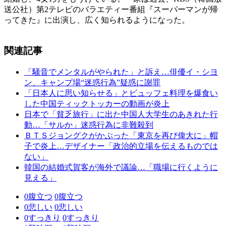
送公社）第2テレビのバラエティー番組『スーパーマンが帰
ってきた』に出演し、広く知られるようになった。
関連記事
「騒音でメンタルがやられた」と訴え…俳優イ・シヨ
ン、キャンプ場“迷惑行為”疑惑に謝罪
「日本人に思い知らせる」とビュッフェ料理を爆食い
した中国ティックトッカーの動画が炎上
日本で「貧乏旅行」に出た中国人大学生のあきれた行
動…「サルか」迷惑行為に非難殺到
ＢＴＳジョングクがかぶった「東京を再び偉大に」帽
子で炎上…デザイナー「政治的立場を伝えるものでは
ない」
韓国の結婚式賀客が海外で議論…「職場に行くように
見える」
0
腹立つ
0
腹立つ
0
悲しい
0
悲しい
0
すっきり
0
すっきり