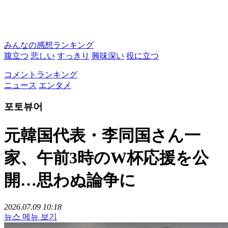
みんなの感想ランキング
腹立つ
悲しい
すっきり
興味深い
役に立つ
コメントランキング
ニュース
エンタメ
포토뷰어
元韓国代表・李同国さん一
家、午前3時のW杯応援を公
開…思わぬ論争に
2026.07.09 10:18
뉴스 메뉴 보기