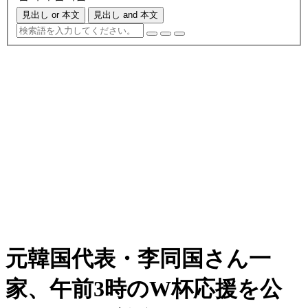
見出し or 本文
見出し and 本文
元韓国代表・李同国さん一
家、午前3時のW杯応援を公