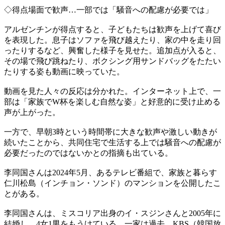
◇得点場面で歓声…一部では「騒音への配慮が必要では」
アルゼンチンが得点すると、子どもたちは歓声を上げて喜び
を表現した。息子はソファを飛び越えたり、家の中を走り回
ったりするなど、興奮した様子を見せた。追加点が入ると、
その場で飛び跳ねたり、ボクシング用サンドバッグをたたい
たりする姿も動画に映っていた。
動画を見た人々の反応は分かれた。インターネット上で、一
部は「家族でW杯を楽しむ自然な姿」と好意的に受け止める
声が上がった。
一方で、早朝3時という時間帯に大きな歓声や激しい動きが
続いたことから、共同住宅で生活する上では騒音への配慮が
必要だったのではないかとの指摘も出ている。
李同国さんは2024年5月、あるテレビ番組で、家族と暮らす
仁川松島（インチョン・ソンド）のマンションを公開したこ
とがある。
李同国さんは、ミスコリア出身のイ・スジンさんと2005年に
結婚し、4女1男をもうけている。一家は過去、KBS（韓国放