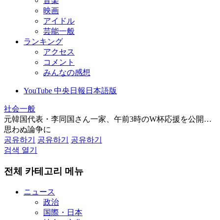
音楽
映画
アイドル
芸能一般
ランキング
アクセス
コメント
みんなの感想
YouTube 中央日報日本語版
社会一般
元韓国代表・李同国さん一家、午前3時のW杯応援を公開…
思わぬ論争に
공유하기
공유하기
공유하기
검색 열기
전체 카테고리 메뉴
ニュース
政治
国際・日本