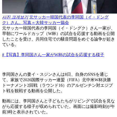
사진 크게보기
元サッカー韓国代表の李同国（イ・ドング
ク）さん。写真＝大韓サッカー協会
元サッカー韓国代表の李同国（イ・ドングク）さん一家が、
早朝にワールドカップ（W杯）の試合を応援する動画を公開
したことを受け、共同住宅での騒音問題をめぐる論争が起き
ている。
#【写真】李同国さん一家がW杯の試合を応援する様子
李同国さんの妻イ・スジンさんは8日、自身のSNSを通じ
て、家族で2026国際サッカー連盟（FIFA）北中米W杯決勝
トーナメント2回戦（ラウンド16）のアルゼンチン対エジプ
ト戦を観戦する動画を公開した。
動画には、李同国さんと子どもたちがリビングで試合を見な
がら応援する様子が収められていた。画面には撮影時刻が午
前3時と表示されていた。