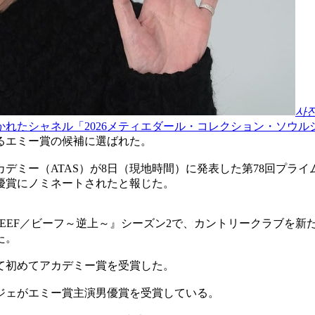
사
れたシャネル「2026メティエダール・コレクション・ソウル
るエミー賞の候補に選ばれた。
デミー（ATAS）が8日（現地時間）に発表した第78回プラ
優賞にノミネートされたと報じた。
ズ『BEEF／ビーフ～逆上～』シーズン2で、カントリークラブ
た。
して初めてアカデミー賞を受賞した。
ンジェがエミー賞主演男優賞を受賞している。