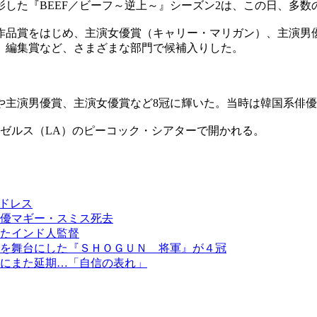
した『BEEF／ビーフ～逆上～』シーズン2は、この日、多数
作品賞をはじめ、主演女優賞（キャリー・マリガン）、主演男
、編集賞など、さまざまな部門で候補入りした。
品賞や主演男優賞、主演女優賞など8冠に輝いた。当時は韓国系
ンゼルス（LA）のピーコック・シアターで開かれる。
クドレス
優マギー・スミス死去
たインド人監督
を舞台にした『ＳＨＯＧＵＮ 将軍』が４冠
にまた延期…「自信の表れ」