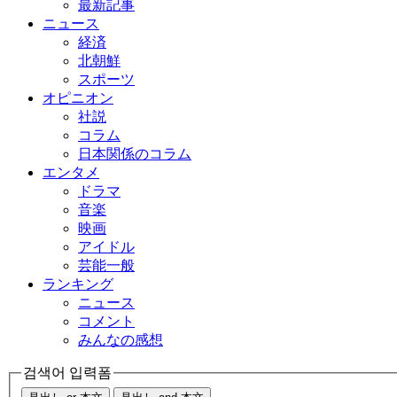
最新記事
ニュース
経済
北朝鮮
スポーツ
オピニオン
社説
コラム
日本関係のコラム
エンタメ
ドラマ
音楽
映画
アイドル
芸能一般
ランキング
ニュース
コメント
みんなの感想
검색어 입력폼