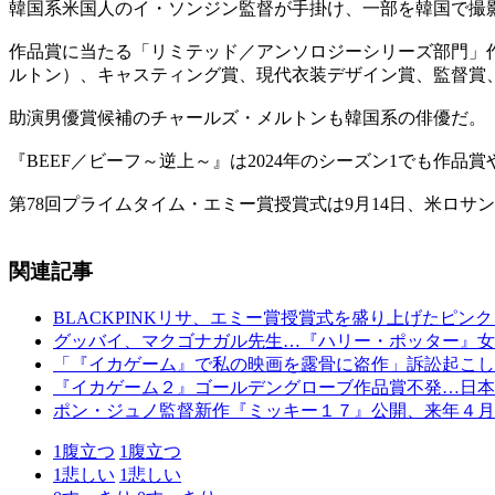
韓国系米国人のイ・ソンジン監督が手掛け、一部を韓国で撮影
作品賞に当たる「リミテッド／アンソロジーシリーズ部門」
ルトン）、キャスティング賞、現代衣装デザイン賞、監督賞
助演男優賞候補のチャールズ・メルトンも韓国系の俳優だ。
『BEEF／ビーフ～逆上～』は2024年のシーズン1でも作
第78回プライムタイム・エミー賞授賞式は9月14日、米ロサ
関連記事
BLACKPINKリサ、エミー賞授賞式を盛り上げたピン
グッバイ、マクゴナガル先生…『ハリー・ポッター』女
「『イカゲーム』で私の映画を露骨に盗作」訴訟起こし
『イカゲーム２』ゴールデングローブ作品賞不発…日本
ポン・ジュノ監督新作『ミッキー１７』公開、来年４月
1
腹立つ
1
腹立つ
1
悲しい
1
悲しい