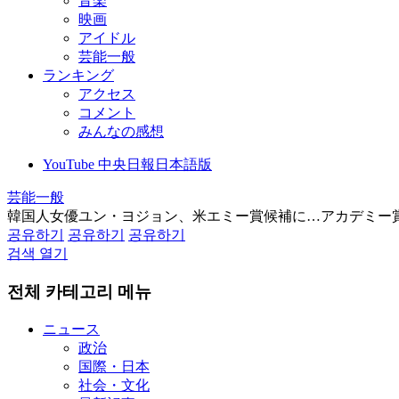
音楽
映画
アイドル
芸能一般
ランキング
アクセス
コメント
みんなの感想
YouTube 中央日報日本語版
芸能一般
韓国人女優ユン・ヨジョン、米エミー賞候補に…アカデミー
공유하기
공유하기
공유하기
검색 열기
전체 카테고리 메뉴
ニュース
政治
国際・日本
社会・文化