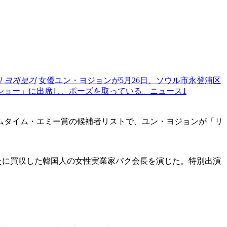
진 크게보기
女優ユン・ヨジョンが5月26日、ソウル市永登浦区
ショー」に出席し、ポーズを取っている。ニュース1
イムタイム・エミー賞の候補者リストで、ユン・ヨジョンが「リ
を新たに買収した韓国人の女性実業家パク会長を演じた。特別出演