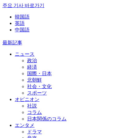
주요 기사 바로가기
韓国語
英語
中国語
最新記事
ニュース
政治
経済
国際・日本
北朝鮮
社会・文化
スポーツ
オピニオン
社説
コラム
日本関係のコラム
エンタメ
ドラマ