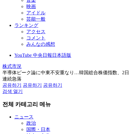
音楽
映画
アイドル
芸能一般
ランキング
アクセス
コメント
みんなの感想
YouTube 中央日報日本語版
株式市況
半導体ピーク論に中東不安重なり…韓国総合株価指数、2日
連続急落
공유하기
공유하기
공유하기
검색 열기
전체 카테고리 메뉴
ニュース
政治
国際・日本