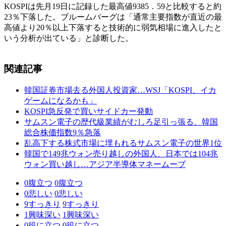
KOSPIは先月19日に記録した最高値9385．59と比較すると約
23％下落した。ブルームバーグは「通常主要指数が直近の最
高値より20％以上下落すると技術的に弱気相場に進入したと
いう分析が出ている」と診断した。
関連記事
韓国証券市場去る外国人投資家…WSJ「KOSPI、イカ
ゲームになるかも」
KOSPI急反発で買いサイドカー発動
サムスン電子の歴代級業績がむしろ足引っ張る、韓国
総合株価指数9％急落
乱高下する株式市場に埋もれるサムスン電子の世界1位
韓国で149兆ウォン売り越しの外国人、日本では104兆
ウォン買い越し…アジア半導体マネームーブ
0
腹立つ
0
腹立つ
0
悲しい
0
悲しい
9
すっきり
9
すっきり
1
興味深い
1
興味深い
0
役に立つ
0
役に立つ