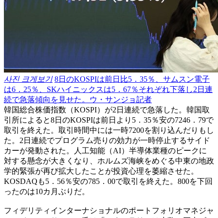
사진 크게보기
8日のKOSPIは前日比5．35％、サムスン電子
は6．25％、SKハイニックスは5．67％それぞれ下落し2日連
続で急落傾向を見せた。ウ・サンジョ記者
韓国総合株価指数（KOSPI）が2日連続で急落した。韓国取
引所によると8日のKOSPIは前日より5．35％安の7246．79で
取引を終えた。取引時間中には一時7200を割り込んだりもし
た。2日連続でプログラム売りの効力が一時停止するサイド
カーが発動された。人工知能（AI）半導体業種のピークに
対する懸念が大きくなり、ホルムズ海峡をめぐる中東の地政
学的緊張が再び拡大したことが投資心理を萎縮させた。
KOSDAQも5．56％安の785．00で取引を終えた。800を下回
ったのは10カ月ぶりだ。
フィデリティインターナショナルのポートフォリオマネジャ