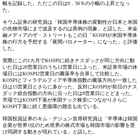
幅を記録した。ただこの日は0．56％の小幅の上昇となっ
た。
キウム証券の研究員は「韓国半導体株の変動性が日本と米国
の先物市場にまで波及するのは異例の現象」と話した。米金
融メディアのザ・ストリートもこの日「KOSPIが米国半導体
株の行方を予想する『夜間バロメーター』になった」と評価
した。
実際にこの1カ月でKOSPIに続きナスダックが同じ方向に動
いた日は20営業日のうち12営業日に上った。米証券市場の休
場日にはKOSPI2営業日の騰落率を合算して比較した。
KOSPIとフィラデルフィア半導体指数の騰落方向が一致した
日は15営業日とさらに多かった。反対にKOSPIが前日のナス
ダック総合指数の方向に沿った日は8営業日にとどまった。
市場ではKOSPI下落が米国テック株安につながりさらに
KOSPI下落に続く悪循環の懸念も出ている。
韓国投資証券のキム・デジュン首席研究員は「半導体は韓国
企業が世界1位のため世界の株式市場も韓国市場の影響を受
け同調する動きが現れている」と話した。