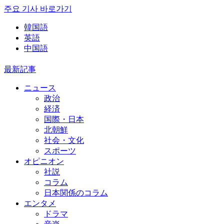
주요 기사 바로가기
韓国語
英語
中国語
最新記事
ニュース
政治
経済
国際・日本
北朝鮮
社会・文化
スポーツ
オピニオン
社説
コラム
日本関係のコラム
エンタメ
ドラマ