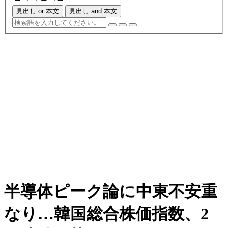
見出し or 本文
見出し and 本文
半導体ピーク論に中東不安重
なり…韓国総合株価指数、2