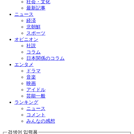
社会・文化
最新記事
ニュース
経済
北朝鮮
スポーツ
オピニオン
社説
コラム
日本関係のコラム
エンタメ
ドラマ
音楽
映画
アイドル
芸能一般
ランキング
ニュース
コメント
みんなの感想
검색어 입력폼