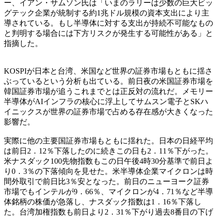
ー、イアン・サムソン氏は「いまのラリーは少数の巨大ビッ
グテック企業が統制する約1兆ドル規模の資本支出により主
導されている。もし半導体に対する支出が持続不可能なもの
と判明する場合には下方リスクが発生する可能性がある」と
指摘した。
KOSPIが日本と台湾、米国など世界の証券市場もともに揺さ
ぶっているという分析も出ている。前日夜の米国証券市場を
韓国証券市場が追うこれまでとは正反対の流れだ。メモリー
半導体がAIインフラの核心に浮上してサムスン電子とSKハ
イニックスが世界の証券市場で占める存在感が大きくなった
影響だ。
実際に他の主要国証券市場もともに揺れた。日本の日経平均
は前日2．12％下落したのに続きこの日も2．11％下がった。
米ナスダック100先物指数もこの日午後4時30分基準で前日よ
り0．3％の下落傾向を見せた。米半導体企業マイクロンは時
間外取引で前日比3％安となった。前日のニューヨーク証券
市場でもインテルが9．66％、マイクロンが4．71％など半導
体銘柄の株価が急落し、ナスダック指数は1．16％下落し
た。台湾加権指数も前日より2．31％下がり過去8番目の下げ