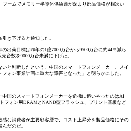
）ブームでメモリー半導体供給難が深まり部品価格が相次い
％引き下げると通知した。
荷目標は昨年の1億7000万台から9500万台に約44％減ら
販売台数を9000万台未満に下げた。
かないと判断したという。中国のスマートフォンメーカー、メイ
トフォン事業計画に重大な障害となった」と明らかにした。
中国のスマートフォンメーカーを危機に追いやったのはAI
トフォン用DRAMとNAND型フラッシュ、プリント基板など
敏感な消費者が主要顧客層で、コスト上昇分を製品価格にその
選んだのだ。