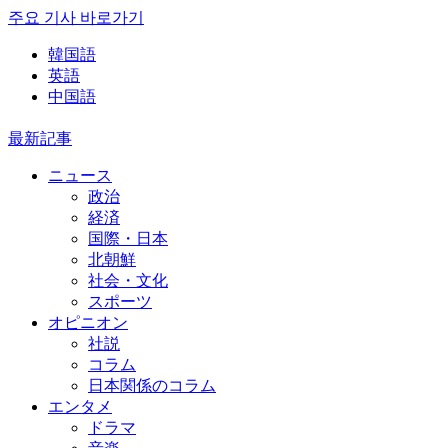
주요 기사 바로가기
韓国語
英語
中国語
最新記事
ニュース
政治
経済
国際・日本
北朝鮮
社会・文化
スポーツ
オピニオン
社説
コラム
日本関係のコラム
エンタメ
ドラマ