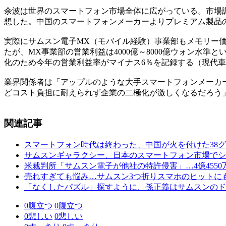
余波は世界のスマートフォン市場全体に広がっている。市場
想した。中国のスマートフォンメーカーよりプレミアム製品
実際にサムスン電子MX（モバイル経験）事業部もメモリー価
たが、MX事業部の営業利益は4000億～8000億ウォン水準
化のため今年の営業利益率がマイナス6％を記録する（現代
業界関係者は「アップルのような大手スマートフォンメーカ
どコスト負担に耐えられず企業の二極化が激しくなるだろう
関連記事
スマートフォン時代は終わった、中国が火を付けた38
サムスンギャラクシー、日本のスマートフォン市場でシ
米裁判所「サムスン電子が他社の特許侵害」…4億455
売れすぎても悩み…サムスン3つ折りスマホのヒットに
「なくしたパズル」探すように、孫正義はサムスンのド
0
腹立つ
0
腹立つ
0
悲しい
0
悲しい