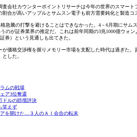
調査会社カウンターポイントリサーチは今年の世界のスマートフ
の割合が高いアップルとサムスン電子も前方需要鈍化と製造コ
格急騰の打撃を避けることはできなかった。4－6月期にサムスン
というのが証券業界の推定だ。これは前年同期の3兆1000億ウォ
車証券）という見通しも出てきた。
ーが価格交渉権を握りメモリー市場を支配した時代は過ぎた。
」とした。
グラムの戦場
ェア3位奪還
0万ドルの賠償評決
も笑えず
アを開けた…３人のＡＩ会合の転末