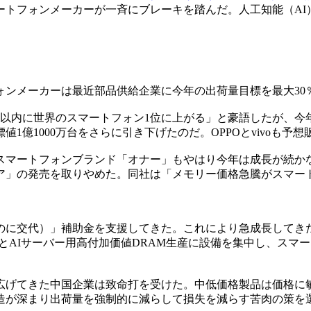
ートフォンメーカーが一斉にブレーキを踏んだ。人工知能（AI
ォンメーカーは最近部品供給企業に今年の出荷量目標を最大30
以内に世界のスマートフォン1位に上がる」と豪語したが、今年の出
億1000万台をさらに引き下げたのだ。OPPOとvivoも予想
のスマートフォンブランド「オナー」もやはり今年は成長が続
エア」の発売を取りやめた。同社は「メモリー価格急騰がスマー
のに交代）」補助金を支援してきた。これにより急成長してきた
AIサーバー用高付加価値DRAM生産に設備を集中し、スマー
広げてきた中国企業は致命打を受けた。中低価格製品は価格に
造が深まり出荷量を強制的に減らして損失を減らす苦肉の策を