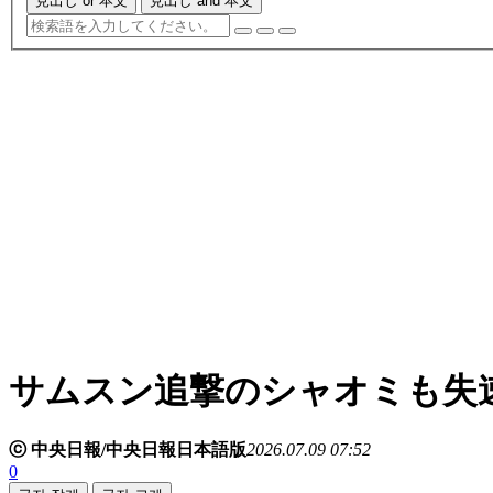
見出し or 本文
見出し and 本文
サムスン追撃のシャオミも失
ⓒ 中央日報/中央日報日本語版
2026.07.09 07:52
0