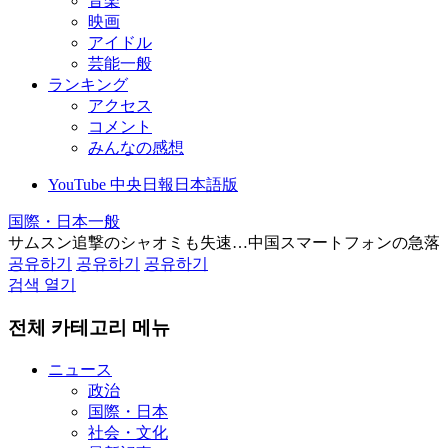
音楽
映画
アイドル
芸能一般
ランキング
アクセス
コメント
みんなの感想
YouTube 中央日報日本語版
国際・日本一般
サムスン追撃のシャオミも失速…中国スマートフォンの急落
공유하기
공유하기
공유하기
검색 열기
전체 카테고리 메뉴
ニュース
政治
国際・日本
社会・文化