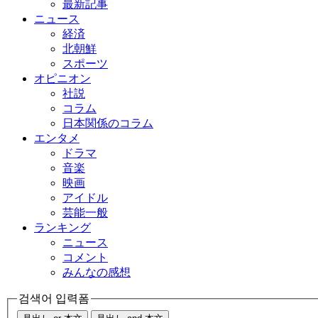
最新記事
ニュース
経済
北朝鮮
スポーツ
オピニオン
社説
コラム
日本関係のコラム
エンタメ
ドラマ
音楽
映画
アイドル
芸能一般
ランキング
ニュース
コメント
みんなの感想
검색어 입력폼