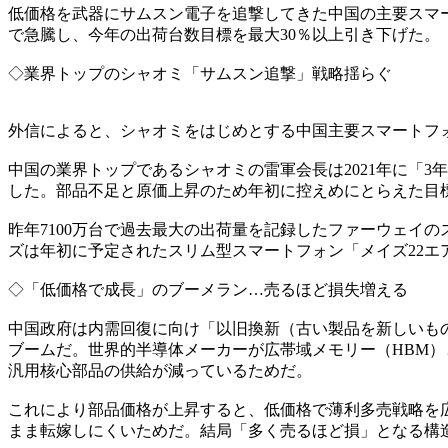
低価格を武器にサムスン電子を追撃してきた中国の主要スマ
で急騰し、今年の出荷台数目標を最大30％以上引き下げた。
◇業界トップのシャオミ「サムスン追撃」戦略揺らぐ
外信によると、シャオミをはじめとする中国主要スマートフ
中国の業界トップであるシャオミの雷軍会長は2021年に「3年
した。部品不足と原価上昇のため年初に控えめにとらえた目標値1
昨年7100万台で過去最大の出荷量を記録したファーウェイ
ズは年初に予定されたスリム型スマートフォン「メイズ22
◇「低価格で成長」のブーメラン…売るほど損失増える
中国政府は内需回復に向け「以旧換新（古い製品を新しいも
ブームだ。世界的半導体メーカーが広帯域メモリー（HBM）と
汎用核心部品の供給が減っているためだ。
これにより部品価格が上昇すると、低価格で薄利多売戦略を
まま転嫁しにくいためだ。結局「多く売るほど損」となる構