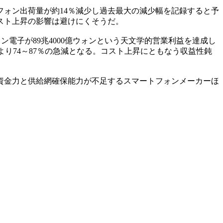
ォン出荷量が約14％減少し過去最大の減少幅を記録すると予
スト上昇の影響は避けにくそうだ。
電子が89兆4000億ウォンという天文学的営業利益を達成し
ンより74～87％の急減となる。コスト上昇にともなう収益性鈍
資金力と供給網確保能力が不足するスマートフォンメーカーほ