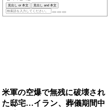
見出し or 本文
見出し and 本文
米軍の空爆で無残に破壊され
た邸宅…イラン、葬儀期間中