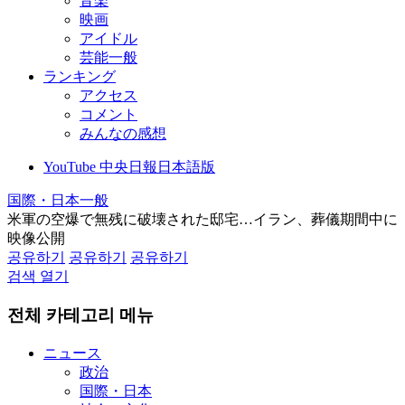
音楽
映画
アイドル
芸能一般
ランキング
アクセス
コメント
みんなの感想
YouTube 中央日報日本語版
国際・日本一般
米軍の空爆で無残に破壊された邸宅…イラン、葬儀期間中に
映像公開
공유하기
공유하기
공유하기
검색 열기
전체 카테고리 메뉴
ニュース
政治
国際・日本