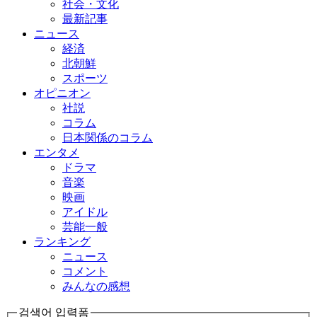
社会・文化
最新記事
ニュース
経済
北朝鮮
スポーツ
オピニオン
社説
コラム
日本関係のコラム
エンタメ
ドラマ
音楽
映画
アイドル
芸能一般
ランキング
ニュース
コメント
みんなの感想
검색어 입력폼