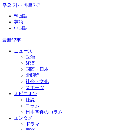
주요 기사 바로가기
韓国語
英語
中国語
最新記事
ニュース
政治
経済
国際・日本
北朝鮮
社会・文化
スポーツ
オピニオン
社説
コラム
日本関係のコラム
エンタメ
ドラマ