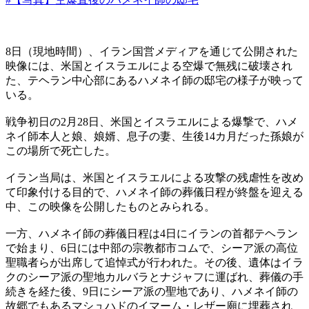
8日（現地時間）、イラン国営メディアを通じて公開された
映像には、米国とイスラエルによる空爆で無残に破壊され
た、テヘラン中心部にあるハメネイ師の邸宅の様子が映って
いる。
戦争初日の2月28日、米国とイスラエルによる爆撃で、ハメ
ネイ師本人と娘、娘婿、息子の妻、生後14カ月だった孫娘が
この場所で死亡した。
イラン当局は、米国とイスラエルによる攻撃の残虐性を改め
て印象付ける目的で、ハメネイ師の葬儀日程が終盤を迎える
中、この映像を公開したものとみられる。
一方、ハメネイ師の葬儀日程は4日にイランの首都テヘラン
で始まり、6日には中部の宗教都市コムで、シーア派の高位
聖職者らが出席して追悼式が行われた。その後、遺体はイラ
クのシーア派の聖地カルバラとナジャフに運ばれ、葬儀の手
続きを経た後、9日にシーア派の聖地であり、ハメネイ師の
故郷でもあるマシュハドのイマーム・レザー廟に埋葬され