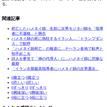
る。
関連記事
死亡したハメネイ師、生前に次男モジタバ師を「指導
者に不適格」と懸念
ハメネイ師の死に熱狂するイラン人…「トランプダン
ス」で歓呼
「ハメネイ師死亡」の報道に…テヘラン各地で歓声と
拍手起こる
詩人を夢見て「神の代理人」に…ハメネイ師に悲惨な
最期
「イラン次期最高指導者にハメネイ師の次男選出」
0
腹立つ
0
腹立つ
0
悲しい
0
悲しい
0
すっきり
0
すっきり
0
興味深い
0
興味深い
0
役に立つ
0
役に立つ