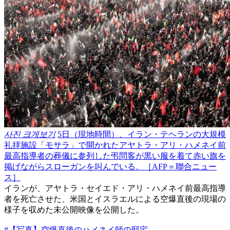
사진 크게보기
5日（現地時間）、イラン・テヘランの大規模
礼拝施設「モサラ」で開かれたアヤトラ・アリ・ハメネイ前
最高指導者の葬儀に参列した弔問客が黒い服を着て赤い旗を
掲げながらスローガンを叫んでいる。［AFP＝聯合ニュー
ス］
イランが、アヤトラ・セイエド・アリ・ハメネイ前最高指導
者を死亡させた、米国とイスラエルによる空爆直後の現場の
様子を収めた未公開映像を公開した。
#【写真】空爆直後のハメネイ師の邸宅