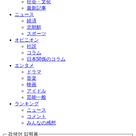
社会・文化
最新記事
ニュース
経済
北朝鮮
スポーツ
オピニオン
社説
コラム
日本関係のコラム
エンタメ
ドラマ
音楽
映画
アイドル
芸能一般
ランキング
ニュース
コメント
みんなの感想
검색어 입력폼