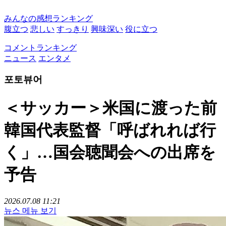
みんなの感想ランキング
腹立つ
悲しい
すっきり
興味深い
役に立つ
コメントランキング
ニュース
エンタメ
포토뷰어
＜サッカー＞米国に渡った前
韓国代表監督「呼ばれれば行
く」…国会聴聞会への出席を
予告
2026.07.08 11:21
뉴스 메뉴 보기