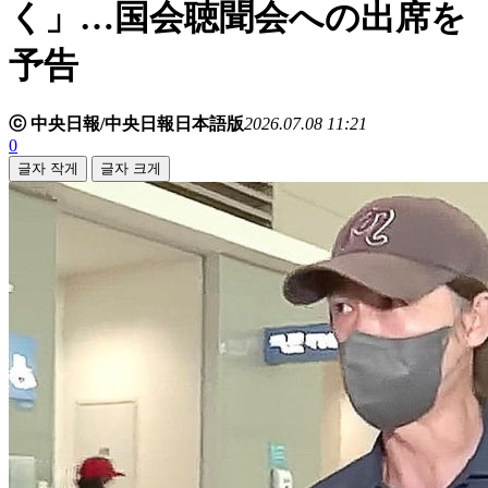
く」…国会聴聞会への出席を
予告
ⓒ 中央日報/中央日報日本語版
2026.07.08 11:21
0
글자 작게
글자 크게