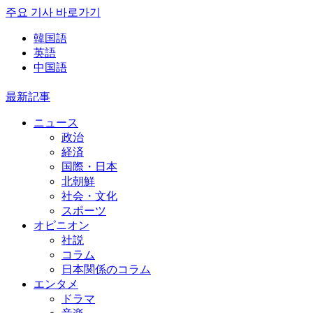
주요 기사 바로가기
韓国語
英語
中国語
最新記事
ニュース
政治
経済
国際・日本
北朝鮮
社会・文化
スポーツ
オピニオン
社説
コラム
日本関係のコラム
エンタメ
ドラマ