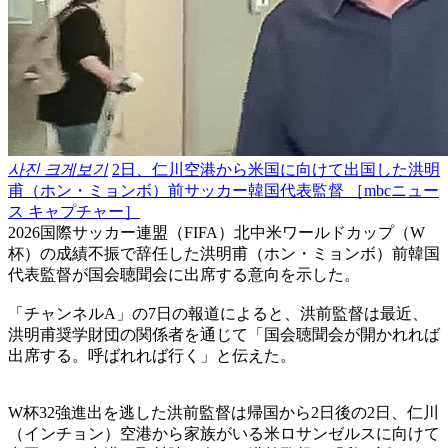
사진 크게보기
2日、仁川空港から米国に向けて出国した洪明
甫（ホン・ミョンボ）前サッカー韓国代表監督 ［mbcニュー
ス キャプチャー］
2026国際サッカー連盟（FIFA）北中米ワールドカップ（W
杯）の成績不振で辞任した洪明甫（ホン・ミョンボ）前韓国
代表監督が国会聴聞会に出席する意向を示した。
「チャンネルA」の7日の報道によると、洪前監督は最近、
洪明甫奨学財団の関係者を通じて「国会聴聞会が開かれれば
出席する。呼ばれれば行く」と伝えた。
W杯32強進出を逃した洪前監督は帰国から2日後の2日、仁川
（インチョン）空港から家族がいる米ロサンゼルスに向けて