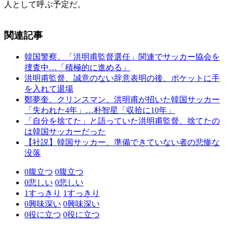
人として呼ぶ予定だ。
関連記事
韓国警察、「洪明甫監督選任」関連でサッカー協会を
捜査中…「積極的に進める」
洪明甫監督、誠意のない辞意表明の後、ポケットに手
を入れて退場
鄭夢奎、クリンスマン、洪明甫が招いた韓国サッカー
「失われた4年」…朴智星「収拾に10年」
「自分を捨てた」と語っていた洪明甫監督、捨てたの
は韓国サッカーだった
【社説】韓国サッカー、準備できていない者の悲惨な
没落
0
腹立つ
0
腹立つ
0
悲しい
0
悲しい
1
すっきり
1
すっきり
0
興味深い
0
興味深い
0
役に立つ
0
役に立つ