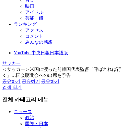
音楽
映画
アイドル
芸能一般
ランキング
アクセス
コメント
みんなの感想
YouTube 中央日報日本語版
サッカー
＜サッカー＞米国に渡った前韓国代表監督「呼ばれれば行
く」…国会聴聞会への出席を予告
공유하기
공유하기
공유하기
검색 열기
전체 카테고리 메뉴
ニュース
政治
国際・日本