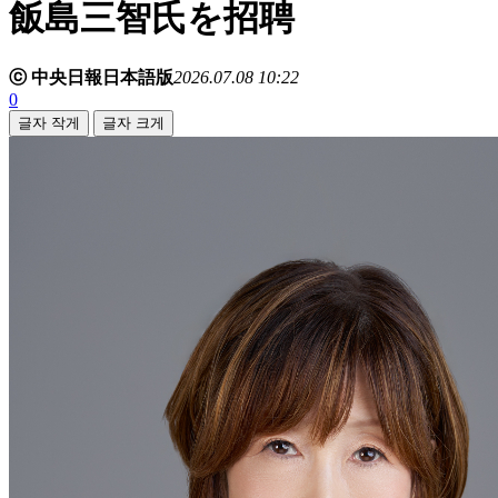
飯島三智氏を招聘
ⓒ 中央日報日本語版
2026.07.08 10:22
0
글자 작게
글자 크게