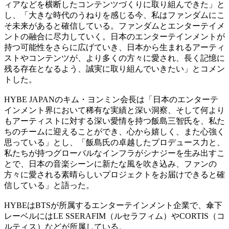
ィアなどを横断したコンテンツづくりに取り組んできた」と
し、「大きな時代のうねりを感じる今、私はファンダムにこ
そ未来があると確信している。ファンダムとエンターテイメ
ントの融合に尽力していく。日本のエンターテインメントが
持つ可能性をさらに広げていき、日本から生まれるアーティ
ストやコンテンツが、より多くの方々に愛され、長く記憶に
残る存在となるよう、誠実に取り組んでいきたい」とコメン
トした。
HYBE JAPANのキム・ヨンミン会長は「日本のエンターテ
インメント界において稀有な実績と深い洞察、そして何より
もアーティストに対する深い愛情を持つ飯島三智氏を、私た
ちのチームに迎えることができ、心から嬉しく、また心強く
思っている」とし、「飯島氏の卓越したプロデュース力と、
私たちが持つグローバルなインフラがシナジーを生み出すこ
とで、日本の音楽シーンに新たな風を吹き込み、ファンの
方々に愛される素晴らしいプロジェクトをお届けできると確
信している」と語った。
HYBEはBTSが所属するエンターテインメント企業で、傘下
レーベルにはLE SSERAFIM（ルセラフィム）やCORTIS（コ
ルティス）などが所属している。