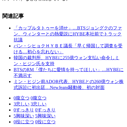
関連記事
「カップルタトゥーを消せ」…BTSジョングクのファ
ン、ウィンターとの熱愛説にHYBE本社前でトラック
抗議
パン・シヒョクＨＹＢＥ議長「早く帰国して調査を受
ける…初心を忘れない」
韓国の裁判所、HYBEに255億ウォン支払い命令しミ
ン・ヒジン氏を支持
BTSのRM「僕たちに愛情を持ってほしい」…HYBEに
不満示す
ミン・ヒジン前ADOR代表、HYBEとの260億ウォン株
式訴訟に初出廷…NewJeans騒動後、初の対面
0
腹立つ
0
腹立つ
3
悲しい
3
悲しい
0
すっきり
0
すっきり
5
興味深い
5
興味深い
0
役に立つ
0
役に立つ