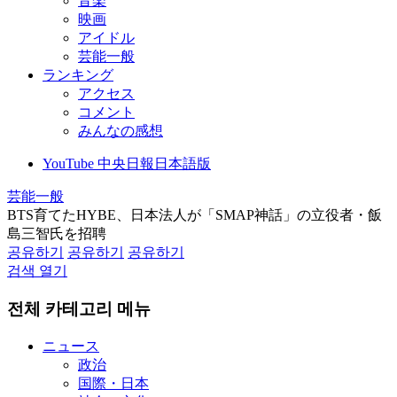
音楽
映画
アイドル
芸能一般
ランキング
アクセス
コメント
みんなの感想
YouTube 中央日報日本語版
芸能一般
BTS育てたHYBE、日本法人が「SMAP神話」の立役者・飯
島三智氏を招聘
공유하기
공유하기
공유하기
검색 열기
전체 카테고리 메뉴
ニュース
政治
国際・日本