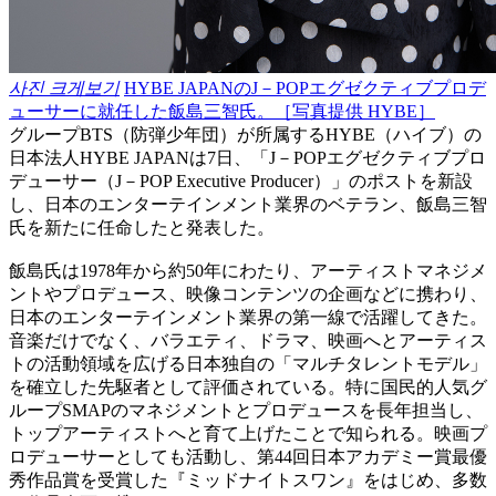
사진 크게보기
HYBE JAPANのJ－POPエグゼクティブプロデ
ューサーに就任した飯島三智氏。［写真提供 HYBE］
グループBTS（防弾少年団）が所属するHYBE（ハイブ）の
日本法人HYBE JAPANは7日、「J－POPエグゼクティブプロ
デューサー（J－POP Executive Producer）」のポストを新設
し、日本のエンターテインメント業界のベテラン、飯島三智
氏を新たに任命したと発表した。
飯島氏は1978年から約50年にわたり、アーティストマネジメ
ントやプロデュース、映像コンテンツの企画などに携わり、
日本のエンターテインメント業界の第一線で活躍してきた。
音楽だけでなく、バラエティ、ドラマ、映画へとアーティス
トの活動領域を広げる日本独自の「マルチタレントモデル」
を確立した先駆者として評価されている。特に国民的人気グ
ループSMAPのマネジメントとプロデュースを長年担当し、
トップアーティストへと育て上げたことで知られる。映画プ
ロデューサーとしても活動し、第44回日本アカデミー賞最優
秀作品賞を受賞した『ミッドナイトスワン』をはじめ、多数