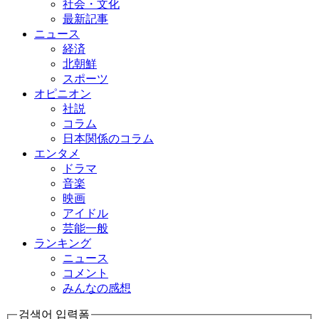
社会・文化
最新記事
ニュース
経済
北朝鮮
スポーツ
オピニオン
社説
コラム
日本関係のコラム
エンタメ
ドラマ
音楽
映画
アイドル
芸能一般
ランキング
ニュース
コメント
みんなの感想
검색어 입력폼