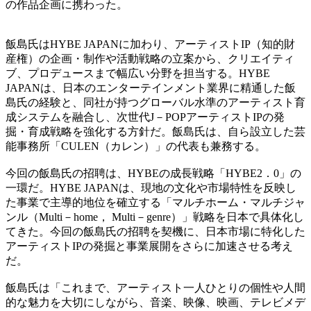
の作品企画に携わった。
飯島氏はHYBE JAPANに加わり、アーティストIP（知的財
産権）の企画・制作や活動戦略の立案から、クリエイティ
ブ、プロデュースまで幅広い分野を担当する。HYBE
JAPANは、日本のエンターテインメント業界に精通した飯
島氏の経験と、同社が持つグローバル水準のアーティスト育
成システムを融合し、次世代J－POPアーティストIPの発
掘・育成戦略を強化する方針だ。飯島氏は、自ら設立した芸
能事務所「CULEN（カレン）」の代表も兼務する。
今回の飯島氏の招聘は、HYBEの成長戦略「HYBE2．0」の
一環だ。HYBE JAPANは、現地の文化や市場特性を反映し
た事業で主導的地位を確立する「マルチホーム・マルチジャ
ンル（Multi－home， Multi－genre）」戦略を日本で具体化し
てきた。今回の飯島氏の招聘を契機に、日本市場に特化した
アーティストIPの発掘と事業展開をさらに加速させる考え
だ。
飯島氏は「これまで、アーティスト一人ひとりの個性や人間
的な魅力を大切にしながら、音楽、映像、映画、テレビメデ