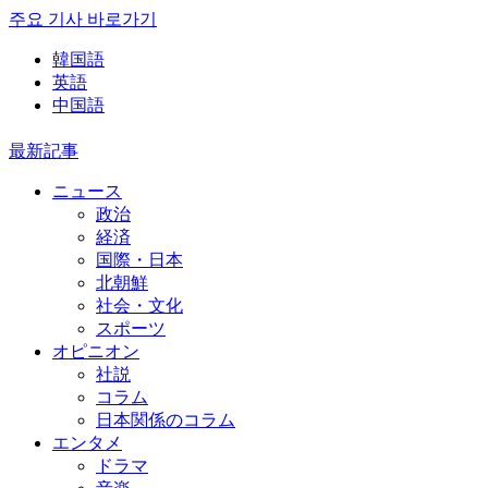
주요 기사 바로가기
韓国語
英語
中国語
最新記事
ニュース
政治
経済
国際・日本
北朝鮮
社会・文化
スポーツ
オピニオン
社説
コラム
日本関係のコラム
エンタメ
ドラマ