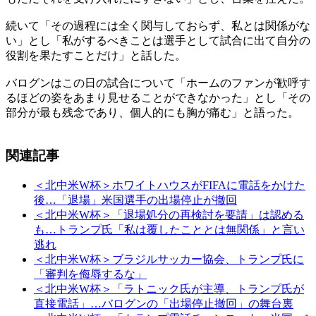
続いて「その過程には全く関与しておらず、私とは関係がな
い」とし「私がするべきことは選手として試合に出て自分の
役割を果たすことだけ」と話した。
バログンはこの日の試合について「ホームのファンが歓呼す
るほどの姿をあまり見せることができなかった」とし「その
部分が最も残念であり、個人的にも胸が痛む」と語った。
関連記事
＜北中米W杯＞ホワイトハウスがFIFAに電話をかけた
後…「退場」米国選手の出場停止が撤回
＜北中米W杯＞「退場処分の再検討を要請」は認める
も…トランプ氏「私は覆したこととは無関係」と言い
逃れ
＜北中米W杯＞ブラジルサッカー協会、トランプ氏に
「審判を侮辱するな」
＜北中米W杯＞「ラトニック氏が主導、トランプ氏が
直接電話」…バログンの「出場停止撤回」の舞台裏