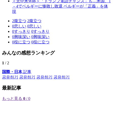
＜北中米W杯＞「トランプ電話チャンス」も…米国、1
－4でベルギーに惨敗し敗退 ベルギーが「正義」を体
現
2
腹立つ
2
腹立つ
0
悲しい
0
悲しい
0
すっきり
0
すっきり
0
興味深い
0
興味深い
0
役に立つ
0
役に立つ
みんなの感想ランキング
1
/ 2
国際・日本
記事
공유하기
공유하기
공유하기
공유하기
最新記事
もっと見る
0
/ 0