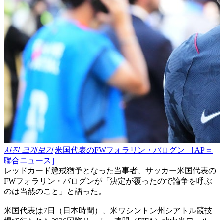
사진 크게보기
米国代表のFWフォラリン・バログン ［AP＝
聯合ニュース］
レッドカード懲戒猶予となった当事者、サッカー米国代表の
FWフォラリン・バログンが「決定が覆ったので論争を呼ぶ
のは当然のこと」と語った。
米国代表は7日（日本時間）、米ワシントン州シアトル競技