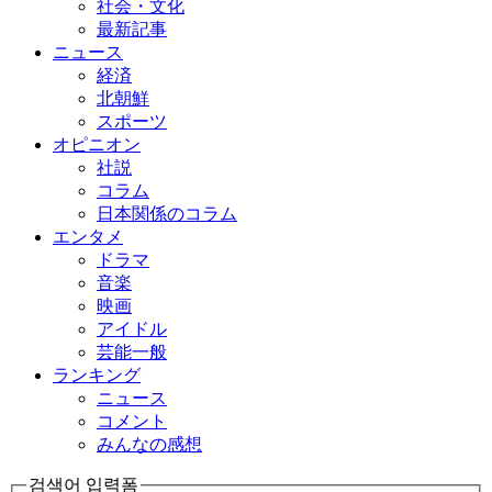
社会・文化
最新記事
ニュース
経済
北朝鮮
スポーツ
オピニオン
社説
コラム
日本関係のコラム
エンタメ
ドラマ
音楽
映画
アイドル
芸能一般
ランキング
ニュース
コメント
みんなの感想
검색어 입력폼