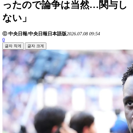
ったので論争は当然…関与し
ない」
ⓒ 中央日報/中央日報日本語版
2026.07.08 09:54
0
글자 작게
글자 크게