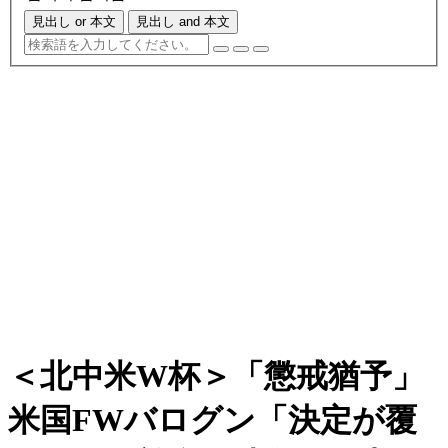
見出し or 本文
見出し and 本文
＜北中米W杯＞「懲戒猶予」
米国FWバログン「決定が覆