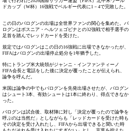
場で行われた2026国際サッカー連盟（FIFA）北中米ワール
ドカップ（W杯）16強戦でベルギー代表に1－4で完敗した。
この日のバログンの出場は全世界ファンの関心を集めた。バ
ログンはボスニア・ヘルツェゴビナとの32強戦で相手選手の
足首を踏んでレッドカードを受けた。
規定ではバログンはこの日の16強戦に出場できなかったが、
FIFAはバログンの出場停止処分を1年猶予した。
特にトランプ米大統領がジャンニ・インファンティーノ
FIFA会長と電話をした後に決定が覆ったことが伝えられ、
論争を呼んだ。
米国は論争の中でもバログンを先発出場させたが、バログン
はシュート3本、有効シュートは1本に終わり、得点できなか
った。
バログンは試合後、取材陣に対し「決定が覆ったので論争を
呼ぶのは当然だ」としながらも「レッドカードを受けた時も
その決定を受け入れたし、FIFAから出場できると聞いた時
もただそれを受け入れたにすぎない」とし、言葉を控えた。