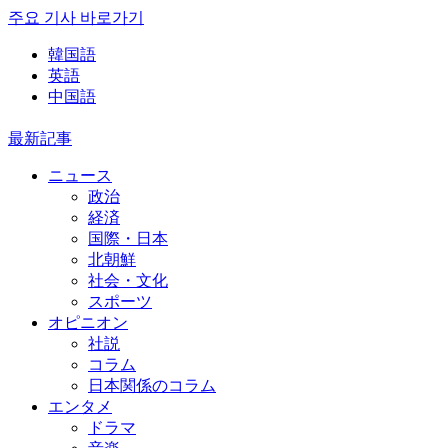
주요 기사 바로가기
韓国語
英語
中国語
最新記事
ニュース
政治
経済
国際・日本
北朝鮮
社会・文化
スポーツ
オピニオン
社説
コラム
日本関係のコラム
エンタメ
ドラマ