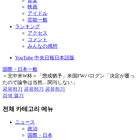
音楽
映画
アイドル
芸能一般
ランキング
アクセス
コメント
みんなの感想
YouTube 中央日報日本語版
国際・日本一般
＜北中米W杯＞「懲戒猶予」米国FWバログン「決定が覆っ
たので論争は当然…関与しない」
공유하기
공유하기
공유하기
검색 열기
전체 카테고리 메뉴
ニュース
政治
国際・日本