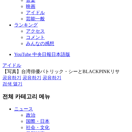
音楽
映画
アイドル
芸能一般
ランキング
アクセス
コメント
みんなの感想
YouTube 中央日報日本語版
アイドル
【写真】台湾俳優パトリック・シーとBLACKPINKリサ
공유하기
공유하기
공유하기
검색 열기
전체 카테고리 메뉴
ニュース
政治
国際・日本
社会・文化