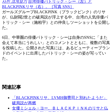
사진 크게보기
台湾俳優パトリック・シー（左）と
BLACKPINKリサ（右）。［写真 SNS］
ガールズグループBLACKPINK（ブラックピンク）のリサ
が、仏財閥2世との破局説が浮上する中、台湾の人気俳優パ
トリック・シー（施柏宇）との仲良しツーショットを公開し
た。
6日、中華圏の俳優パトリック・シーは自身のSNSに「また
会えて本当にうれしい」とのコメントとともに、複数の写真
を投稿した。公開された写真には、あるビューティーブラン
ドのイベントに出席したパトリック・シーの姿が写ってい
た。
関連記事
「BLACKPINKリサ、LVMH御曹司と別れたようだ」
破局説が再燃
女優ミシェル・ヨー、ＢＬＡＣＫＰＩＮＫのリサと仏