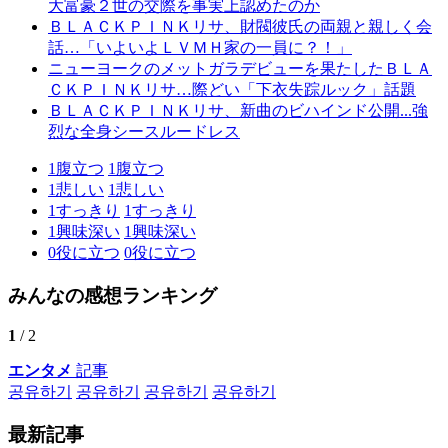
大富豪２世の交際を事実上認めたのか
ＢＬＡＣＫＰＩＮＫリサ、財閥彼氏の両親と親しく会
話…「いよいよＬＶＭＨ家の一員に？！」
ニューヨークのメットガラデビューを果たしたＢＬＡ
ＣＫＰＩＮＫリサ…際どい「下衣失踪ルック」話題
ＢＬＡＣＫＰＩＮＫリサ、新曲のビハインド公開...強
烈な全身シースルードレス
1
腹立つ
1
腹立つ
1
悲しい
1
悲しい
1
すっきり
1
すっきり
1
興味深い
1
興味深い
0
役に立つ
0
役に立つ
みんなの感想ランキング
1
/ 2
エンタメ
記事
공유하기
공유하기
공유하기
공유하기
最新記事