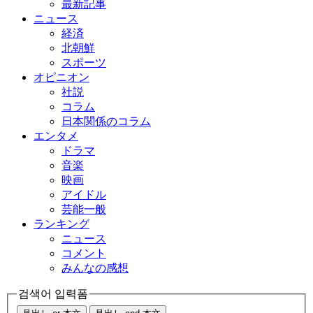
最新記事
ニュース
経済
北朝鮮
スポーツ
オピニオン
社説
コラム
日本関係のコラム
エンタメ
ドラマ
音楽
映画
アイドル
芸能一般
ランキング
ニュース
コメント
みんなの感想
검색어 입력폼