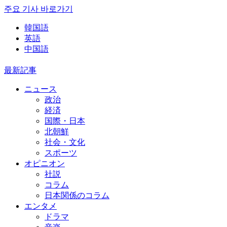
주요 기사 바로가기
韓国語
英語
中国語
最新記事
ニュース
政治
経済
国際・日本
北朝鮮
社会・文化
スポーツ
オピニオン
社説
コラム
日本関係のコラム
エンタメ
ドラマ