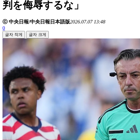
判を侮辱するな」
ⓒ 中央日報/中央日報日本語版
2026.07.07 13:48
0
글자 작게
글자 크게