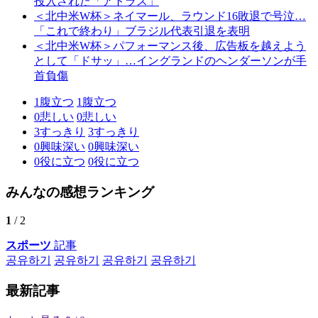
投入された「アトラス」
＜北中米W杯＞ネイマール、ラウンド16敗退で号泣…
「これで終わり」ブラジル代表引退を表明
＜北中米W杯＞パフォーマンス後、広告板を越えよう
として「ドサッ」…イングランドのヘンダーソンが手
首負傷
1
腹立つ
1
腹立つ
0
悲しい
0
悲しい
3
すっきり
3
すっきり
0
興味深い
0
興味深い
0
役に立つ
0
役に立つ
みんなの感想ランキング
1
/ 2
スポーツ
記事
공유하기
공유하기
공유하기
공유하기
最新記事