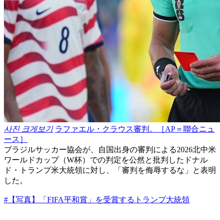
사진 크게보기
ラファエル・クラウス審判。［AP＝聯合ニュ
ース］
ブラジルサッカー協会が、自国出身の審判による2026北中米
ワールドカップ（W杯）での判定を公然と批判したドナル
ド・トランプ米大統領に対し、「審判を侮辱するな」と表明
した。
#【写真】「FIFA平和賞」を受賞するトランプ大統領