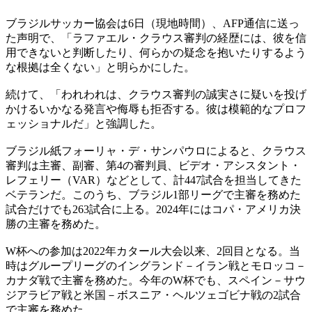
ブラジルサッカー協会は6日（現地時間）、AFP通信に送っ
た声明で、「ラファエル・クラウス審判の経歴には、彼を信
用できないと判断したり、何らかの疑念を抱いたりするよう
な根拠は全くない」と明らかにした。
続けて、「われわれは、クラウス審判の誠実さに疑いを投げ
かけるいかなる発言や侮辱も拒否する。彼は模範的なプロフ
ェッショナルだ」と強調した。
ブラジル紙フォーリャ・デ・サンパウロによると、クラウス
審判は主審、副審、第4の審判員、ビデオ・アシスタント・
レフェリー（VAR）などとして、計447試合を担当してきた
ベテランだ。このうち、ブラジル1部リーグで主審を務めた
試合だけでも263試合に上る。2024年にはコパ・アメリカ決
勝の主審を務めた。
W杯への参加は2022年カタール大会以来、2回目となる。当
時はグループリーグのイングランド－イラン戦とモロッコ－
カナダ戦で主審を務めた。今年のW杯でも、スペイン－サウ
ジアラビア戦と米国－ボスニア・ヘルツェゴビナ戦の2試合
で主審を務めた。