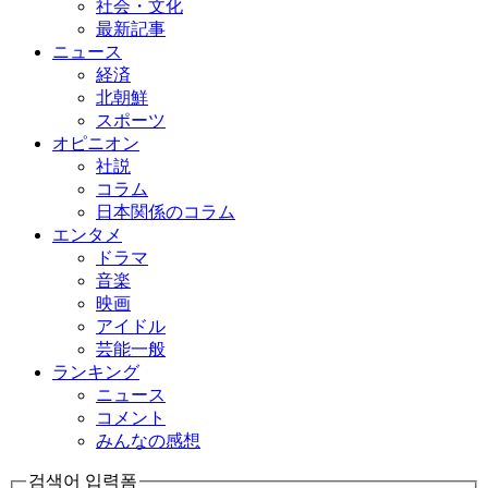
社会・文化
最新記事
ニュース
経済
北朝鮮
スポーツ
オピニオン
社説
コラム
日本関係のコラム
エンタメ
ドラマ
音楽
映画
アイドル
芸能一般
ランキング
ニュース
コメント
みんなの感想
검색어 입력폼