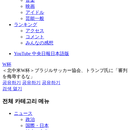
音楽
映画
アイドル
芸能一般
ランキング
アクセス
コメント
みんなの感想
YouTube 中央日報日本語版
W杯
＜北中米W杯＞ブラジルサッカー協会、トランプ氏に「審判
を侮辱するな」
공유하기
공유하기
공유하기
검색 열기
전체 카테고리 메뉴
ニュース
政治
国際・日本