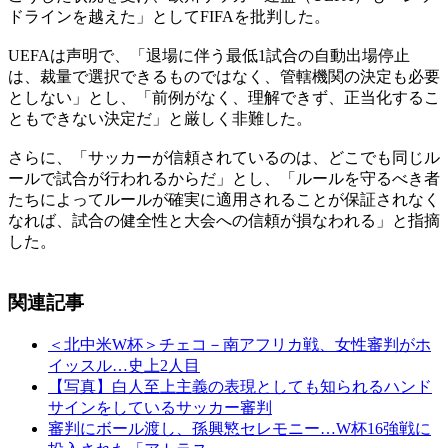
ドラインを越えた」としてFIFAを批判した。
UEFAは声明で、「退場に伴う最低1試合の自動出場停止
は、裁量で選択できるものではなく、管轄機関の決定も必要
としない」とし、「前例がなく、理解できず、正当化するこ
ともできない決定だ」と厳しく非難した。
さらに、「サッカーが信頼されているのは、どこでも同じル
ールで試合が行われるからだ」とし、「ルールを守るべき者
たちによってルールが確実に適用されることが保証されなく
なれば、試合の健全性と大会への信頼が損なわれる」と指摘
した。
関連記事
＜北中米W杯＞チェコ－南アフリカ戦、女性審判がホ
イッスル…史上2人目
【写真】白人至上主義の表現としても知られるハンド
サインをしているサッカー審判
審判にボール渡し、孫興慜セレモニー…W杯16強戦に