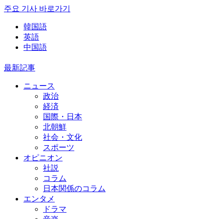
주요 기사 바로가기
韓国語
英語
中国語
最新記事
ニュース
政治
経済
国際・日本
北朝鮮
社会・文化
スポーツ
オピニオン
社説
コラム
日本関係のコラム
エンタメ
ドラマ