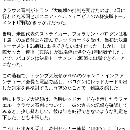
クラウス審判がトランプ大統領の批判を受けたのは、2日に
行われた米国とボスニア・ヘルツェゴビナのW杯決勝トーナ
メント1回戦がきっかけだった。
当時、米国代表のストライカー、フォラリン・バログンは相
手選手の足首付近を踏んでレッドカードを受け、当初は決勝
トーナメント2回戦に出場できないはずだった。しかし、国
際サッカー連盟（FIFA）が出場停止処分を1年間猶予したこ
とで、バログンは決勝トーナメント2回戦に出場できること
になった。
この過程で、トランプ大統領がFIFAのジャンニ・インファ
ンティーノ会長と電話で話し、バログンにレッドカードを出
した判定を再検討するよう求めたことで、物議を醸した。
特にトランプ大統領は、当時レッドカードを提示したラファ
エル・クラウス審判について、「彼の過去の記録を確認して
みると、少し疑わしい。彼は誰も納得できないような判定を
下した」とも主張した。
こうした状況を受け、欧州サッカー連盟（UEFA）も「レッ