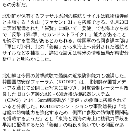
らの分析だ。
北朝鮮が保有するファサル系列の巡航ミサイルは戦術核弾頭
と主張する「火山（ファサン）31」を搭載できる。先月23日
に実戦配備された「崔賢」に続いて「姜健」でも海上から核
で「反撃（第2撃、セカンドストライク）」能力があること
を誇示する意図があるとみられる。韓国軍の合同参謀本部は
「軍は7月3日、北の『姜健』から東海上へ発射された巡航ミ
サイルなどを捕捉し、詳細な諸元は韓米の情報当局が精密分
析中」と明らかにした。
北朝鮮は今回の射撃試験で艦艇の近接防御能力も強調した。
韓国国防安保フォーラム（KODEF）は、北朝鮮が国営メデ
ィアを通じて公開した写真に基づき、射撃管制レーダーを改
良した旧ロシア製のAK－630近接防御武器システム
（CIWS）と14．5mm機関砲が「姜健」の側面に搭載されて
いると分析した。KODEFのシン・ジョンウ事務総長は「北
は艦の防御能力を強化するため、側面に多数の防御用機関砲
を搭載するようだ」とし「東海と西海の海上に核戦力手段を
早期に配備するため『姜健』の就役を急いでいる側面があ
る」と述べた。