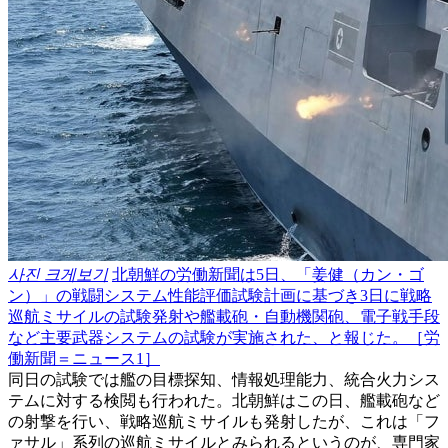
사진 크게보기
北朝鮮の労働新聞は5日、「姜健（カン・ゴ
ン）」の戦闘システム性能評価試験計画に基づき3日に戦略
巡航ミサイルの試験発射や艦載砲・自動機関砲、電子戦手段
など主要武器システムの試験が実施された、と報じた。［労
働新聞＝ニュース1］
同日の試験では艦の目標探知、情報処理能力、統合火力シス
テムに対する検閲も行われた。北朝鮮はこの日、艦載砲など
の射撃を行い、戦略巡航ミサイルも発射したが、これは「フ
ァサル」系列の巡航ミサイルとみられるというのが、専門家