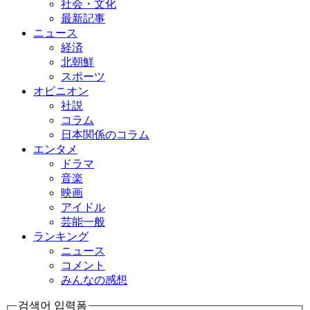
社会・文化
最新記事
ニュース
経済
北朝鮮
スポーツ
オピニオン
社説
コラム
日本関係のコラム
エンタメ
ドラマ
音楽
映画
アイドル
芸能一般
ランキング
ニュース
コメント
みんなの感想
검색어 입력폼