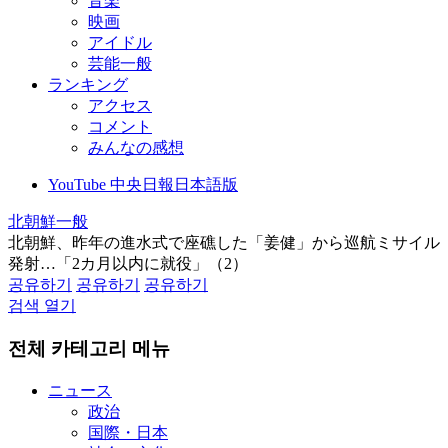
音楽
映画
アイドル
芸能一般
ランキング
アクセス
コメント
みんなの感想
YouTube 中央日報日本語版
北朝鮮一般
北朝鮮、昨年の進水式で座礁した「姜健」から巡航ミサイル
発射…「2カ月以内に就役」（2）
공유하기
공유하기
공유하기
검색 열기
전체 카테고리 메뉴
ニュース
政治
国際・日本