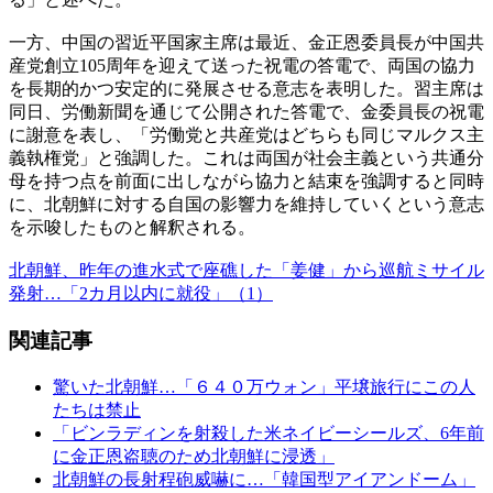
一方、中国の習近平国家主席は最近、金正恩委員長が中国共
産党創立105周年を迎えて送った祝電の答電で、両国の協力
を長期的かつ安定的に発展させる意志を表明した。習主席は
同日、労働新聞を通じて公開された答電で、金委員長の祝電
に謝意を表し、「労働党と共産党はどちらも同じマルクス主
義執権党」と強調した。これは両国が社会主義という共通分
母を持つ点を前面に出しながら協力と結束を強調すると同時
に、北朝鮮に対する自国の影響力を維持していくという意志
を示唆したものと解釈される。
北朝鮮、昨年の進水式で座礁した「姜健」から巡航ミサイル
発射…「2カ月以内に就役」（1）
関連記事
驚いた北朝鮮…「６４０万ウォン」平壌旅行にこの人
たちは禁止
「ビンラディンを射殺した米ネイビーシールズ、6年前
に金正恩盗聴のため北朝鮮に浸透」
北朝鮮の長射程砲威嚇に…「韓国型アイアンドーム」