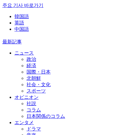
주요 기사 바로가기
韓国語
英語
中国語
最新記事
ニュース
政治
経済
国際・日本
北朝鮮
社会・文化
スポーツ
オピニオン
社説
コラム
日本関係のコラム
エンタメ
ドラマ