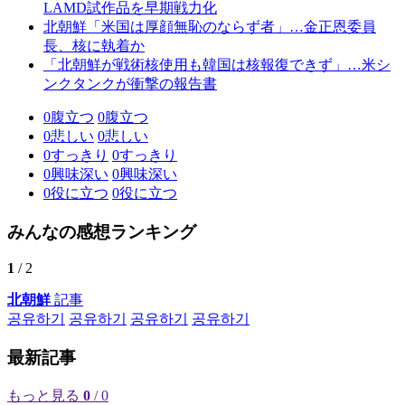
LAMD試作品を早期戦力化
北朝鮮「米国は厚顔無恥のならず者」…金正恩委員
長、核に執着か
「北朝鮮が戦術核使用も韓国は核報復できず」…米シ
ンクタンクが衝撃の報告書
0
腹立つ
0
腹立つ
0
悲しい
0
悲しい
0
すっきり
0
すっきり
0
興味深い
0
興味深い
0
役に立つ
0
役に立つ
みんなの感想ランキング
1
/ 2
北朝鮮
記事
공유하기
공유하기
공유하기
공유하기
最新記事
もっと見る
0
/ 0