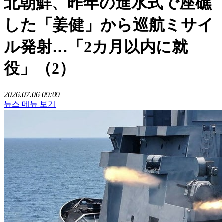
北朝鮮、昨年の進水式で座礁
した「姜健」から巡航ミサイ
ル発射…「2カ月以内に就
役」（2）
2026.07.06 09:09
뉴스 메뉴 보기