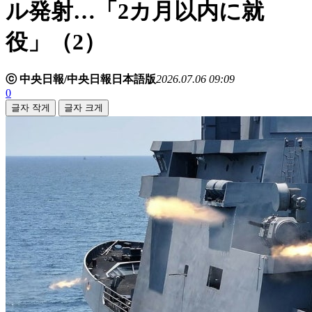
ル発射…「2カ月以内に就
役」（2）
ⓒ 中央日報/中央日報日本語版
2026.07.06 09:09
0
글자 작게
글자 크게