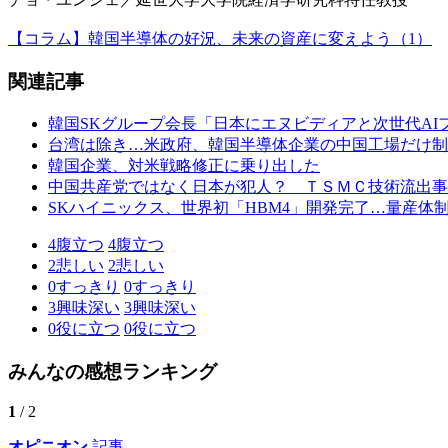
【コラム】韓国半導体の好況、未来の資産に変えよう（1）
関連記事
韓国SKグループ会長「日本にエヌビディアと次世代AIフ
台湾は除き…米政府、韓国半導体企業の中国工場だけ制
韓国企業、対米戦略修正に乗り出した
中国共産党ではなく日本が犯人？ ＴＳＭＣ技術流出事
SKハイニックス、世界初「HBM4」開発完了…量産体
4
腹立つ
4
腹立つ
2
悲しい
2
悲しい
0
すっきり
0
すっきり
3
興味深い
3
興味深い
0
役に立つ
0
役に立つ
みんなの感想ランキング
1
/ 2
オピニオン
記事