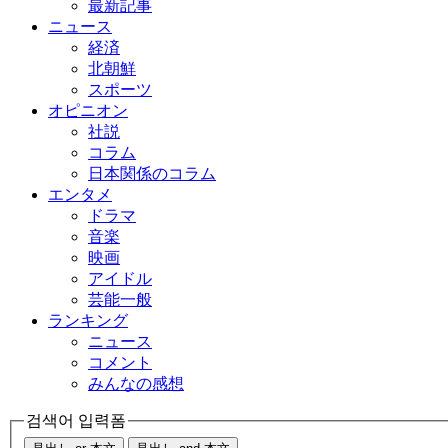
最新記事
ニュース
経済
北朝鮮
スポーツ
オピニオン
社説
コラム
日本関係のコラム
エンタメ
ドラマ
音楽
映画
アイドル
芸能一般
ランキング
ニュース
コメント
みんなの感想
검색어 입력폼