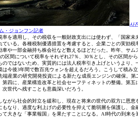
사
ム・ジョンフン記者
税率を適用し、その税収を一般財政支出には使わず、「国家未
用されている。各種税制優遇措置を考慮すると、企業ごとの実効税
動車や一部金融持ち株会社など数えるほどだった。昨年、サムス
超の区間について税率をそれぞれ27％、30％とし、その区間
ものではないため、実質的には法人税率引き上げというより、
模は今後3年間で数百兆ウォンを超えるだろう。こうして積み
ど先端産業の研究開発投資による新たな成長エンジンの確保。第
。第四に、産業構造改革と社会セーフティネットの整備。第五
、次世代へ残すことも意義深いだろう。
しながら社会的対立を緩和し、現在と将来の世代の双方に恩恵
にもなり、過度な利上げの必要性を抑えて脆弱層を保護し、金
って大きな「事業報国」を果たすことになる。AI時代の到来を