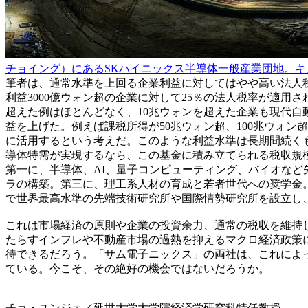
チョイング）にあるSKハイニックス半導体一般産業団地。キ
筆者は、通常水準を上回る企業利益に対してはやや高い法人
利益3000億ウォン超の企業に対して25％の法人税率が適
超えた例はほとんどなく、10兆ウォンを超えた企業も現代自
益を上げた。例えば課税所得が50兆ウォン超、100兆ウォン
に活用するという考えだ。このような利益水準は長期間続く
導体特需が実現するなら、この基金に積み立てられる税収規
第一に、半導体、AI、量子コンピューティング、バイオな
ラの構築。第三に、理工系人材の育成と若者世代への奨学金
で世界最高水準の先端技術研究所や国際情勢研究所を設立し
これは市場経済の原則や企業の投資余力、通常の税収を維持
たらすインフレや不動産市場の過熱を抑えるマクロ経済政策
待できるだろう。「サム電子ニックス」の両社は、これによ
ている。今こそ、その絶好の機会ではないだろうか。
チョ・ユンジェ／延世大学大学院経済学研究科特任教授