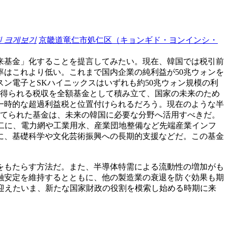
진 크게보기
京畿道竜仁市処仁区（キョンギド・ヨンインシ・
来基金」化することを提言してみたい。現在、韓国では税引前
率はこれより低い。これまで国内企業の純利益が50兆ウォンを
ン電子とSKハイニックスはいずれも約50兆ウォン規模の利
から得られる税収を全額基金として積み立て、国家の未来のため
一時的な超過利益税と位置付けられるだろう。現在のような半
立てられた基金は、未来の韓国に必要な分野へ活用すべきだ。
二に、電力網や工業用水、産業団地整備など先端産業インフ
に、基礎科学や文化芸術振興への長期的支援などだ。この基金
をもたらす方法だ。また、半導体特需による流動性の増加がも
融安定を維持するとともに、他の製造業の衰退を防ぐ効果も期
迎えたいま、新たな国家財政の役割を模索し始める時期に来