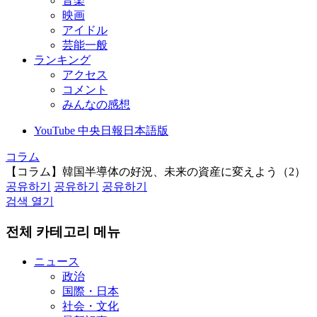
音楽
映画
アイドル
芸能一般
ランキング
アクセス
コメント
みんなの感想
YouTube 中央日報日本語版
コラム
【コラム】韓国半導体の好況、未来の資産に変えよう（2）
공유하기
공유하기
공유하기
검색 열기
전체 카테고리 메뉴
ニュース
政治
国際・日本
社会・文化