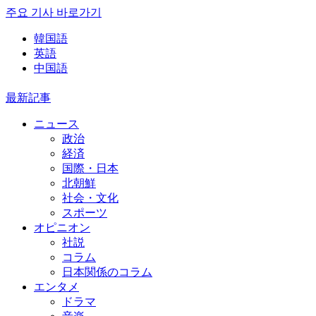
주요 기사 바로가기
韓国語
英語
中国語
最新記事
ニュース
政治
経済
国際・日本
北朝鮮
社会・文化
スポーツ
オピニオン
社説
コラム
日本関係のコラム
エンタメ
ドラマ