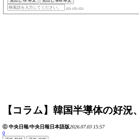
見出し or 本文
見出し and 本文
【コラム】韓国半導体の好況
ⓒ 中央日報/中央日報日本語版
2026.07.03 15:57
0