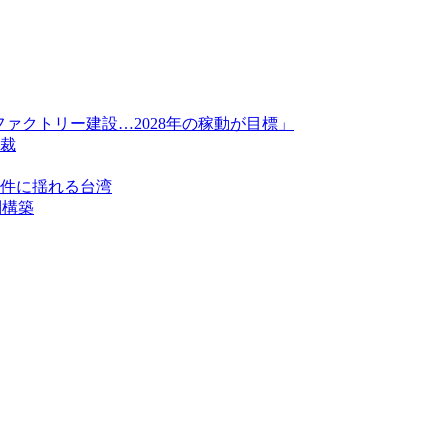
ァクトリー建設…2028年の稼動が目標」
裁
件に揺れる台湾
制構築