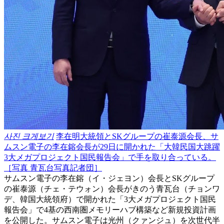
사진 크게보기
李在明大統領とSKグループの崔泰源会長、サ
ムスン電子の李在鎔会長が29日に開かれた「大韓民国大跳躍
3大メガプロジェクト国民報告会」で手を取り合っている。
［写真 青瓦台写真記者団］
サムスン電子の李在鎔（イ・ジェヨン）会長とSKグループ
の崔泰源（チェ・テウォン）会長がきのう青瓦台（チョンワ
デ、韓国大統領府）で開かれた「3大メガプロジェクト国民
報告会」で4基の西南圏メモリーハブ構築など新規投資計画
を公開した。サムスン電子は光州（クァンジュ）を次世代半