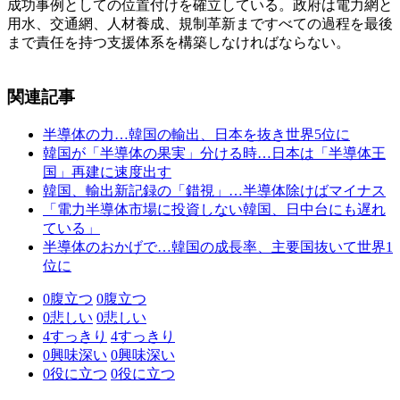
成功事例としての位置付けを確立している。政府は電力網と
用水、交通網、人材養成、規制革新まですべての過程を最後
まで責任を持つ支援体系を構築しなければならない。
関連記事
半導体の力…韓国の輸出、日本を抜き世界5位に
韓国が「半導体の果実」分ける時…日本は「半導体王
国」再建に速度出す
韓国、輸出新記録の「錯視」…半導体除けばマイナス
「電力半導体市場に投資しない韓国、日中台にも遅れ
ている」
半導体のおかげで…韓国の成長率、主要国抜いて世界1
位に
0
腹立つ
0
腹立つ
0
悲しい
0
悲しい
4
すっきり
4
すっきり
0
興味深い
0
興味深い
0
役に立つ
0
役に立つ