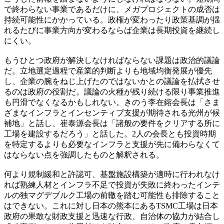
で終わらない事業であるだけに、メガプロジェクトの成否は
持続可能性にかかっている。政権が変わったり政策基調が揺
れるたびに事業方向が変わるならば企業は長期投資を継続し
にくい。
もうひとつ政府が解決しなければならない課題は政治的議論
だ。立地選定過程で産業的判断よりも地域均衡発展が優先
し、企業の腕をねじ上げたのではないかとの議論を払拭させ
るのは政府の役割だ。議論の火種が残り続ける限り事業推進
も円滑でなくなるかもしれない。きのう李在鎔会長は「さま
ざまなインフラとインセンティブ支援が期待される光州が候
補地」と話し、崔泰源会長は「諸般の要件をクリアする所に
工場を建設するだろう」と話した。2人の会長とも投資時期
を特定するよりも必要なインフラと支援が先に備わらなくて
はならない点を強調したものと解釈される。
何より規制緩和と許認可、基盤施設構築が適時に行われなけ
れば熟練人材とインフラ不足で投資が失敗に終わったインテ
ルの独マグデブルク工場の前轍を踏む可能性も排除すること
はできない。これに対し日本の熊本にあるTSMC工場は日本
政府の果敢な財政支援と迅速な行政、自治体の協力が結合し