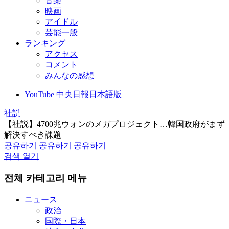
音楽
映画
アイドル
芸能一般
ランキング
アクセス
コメント
みんなの感想
YouTube 中央日報日本語版
社説
【社説】4700兆ウォンのメガプロジェクト…韓国政府がまず
解決すべき課題
공유하기
공유하기
공유하기
검색 열기
전체 카테고리 메뉴
ニュース
政治
国際・日本