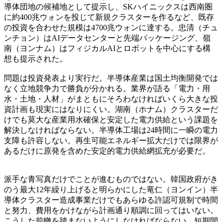
導体団地の候補地として提示し、SKハイニックスは西南圏
に約400兆ウォンを投じて新規クラスターを作るなど、既存
の投資を合わせた規模は4700兆ウォンに達する。忠清（チュ
ンチョン）はAIデータセンターと先端パッケージング、嶺
南（ヨンナム）はフィジカルAIとロボットを中心にする構
想も提示された。
問題は投資発表より実行だ。半導体産業は国土均衡開発では
なく立地競争力で勝負が分かれる。業界が語る「電力・用
水・土地・人材」がまともにそろわなければいくら大きな投
資計画も現実にはなりにくい。湖南（ホナム）クラスターだ
けでも莫大な産業用水確保と安定した電力供給という課題を
解決しなければならない。半導体工場は24時間に一瞬の電力
支障も許容しない。再生可能エネルギー拡大だけでは限界が
あるだけに原発を含めた安定的電力供給網拡充が必要だ。
派手な青写真だけでことが進むものではない。韓国政府がき
のう最大12年繰り上げると明らかにした竜仁（ヨンイン）半
導体クラスター造成事業だけでもあらゆる許認可規制で時間
と努力、費用をかけながら計画通り順調に回ってはいない。
こうした前轍を踏まないようにしなければならない。短期間