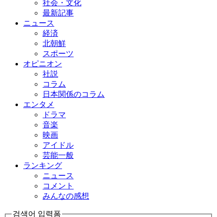
社会・文化
最新記事
ニュース
経済
北朝鮮
スポーツ
オピニオン
社説
コラム
日本関係のコラム
エンタメ
ドラマ
音楽
映画
アイドル
芸能一般
ランキング
ニュース
コメント
みんなの感想
검색어 입력폼