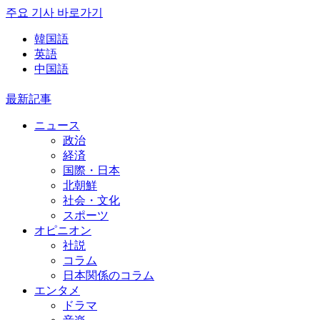
주요 기사 바로가기
韓国語
英語
中国語
最新記事
ニュース
政治
経済
国際・日本
北朝鮮
社会・文化
スポーツ
オピニオン
社説
コラム
日本関係のコラム
エンタメ
ドラマ