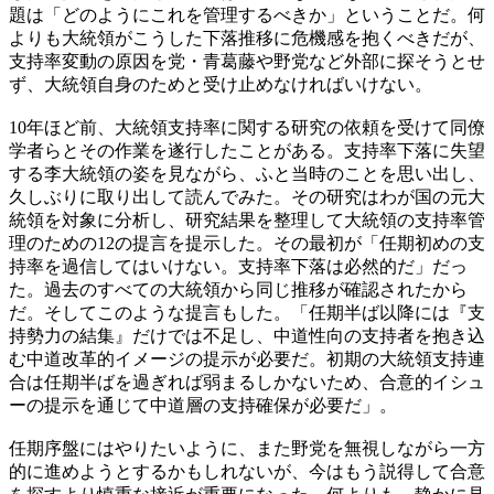
題は「どのようにこれを管理するべきか」ということだ。何
よりも大統領がこうした下落推移に危機感を抱くべきだが、
支持率変動の原因を党・青葛藤や野党など外部に探そうとせ
ず、大統領自身のためと受け止めなければいけない。
10年ほど前、大統領支持率に関する研究の依頼を受けて同僚
学者らとその作業を遂行したことがある。支持率下落に失望
する李大統領の姿を見ながら、ふと当時のことを思い出し、
久しぶりに取り出して読んでみた。その研究はわが国の元大
統領を対象に分析し、研究結果を整理して大統領の支持率管
理のための12の提言を提示した。その最初が「任期初めの支
持率を過信してはいけない。支持率下落は必然的だ」だっ
た。過去のすべての大統領から同じ推移が確認されたから
だ。そしてこのような提言もした。「任期半ば以降には『支
持勢力の結集』だけでは不足し、中道性向の支持者を抱き込
む中道改革的イメージの提示が必要だ。初期の大統領支持連
合は任期半ばを過ぎれば弱まるしかないため、合意的イシュ
ーの提示を通じて中道層の支持確保が必要だ」。
任期序盤にはやりたいように、また野党を無視しながら一方
的に進めようとするかもしれないが、今はもう説得して合意