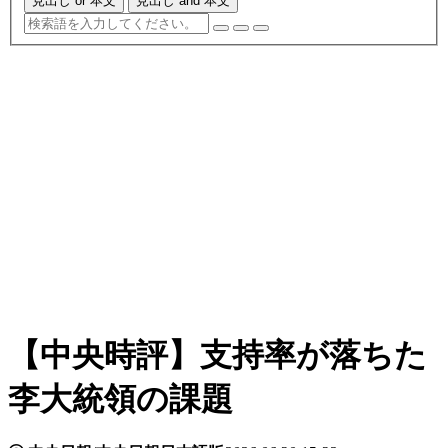
見出し or 本文
見出し and 本文
【中央時評】支持率が落ちた
李大統領の課題