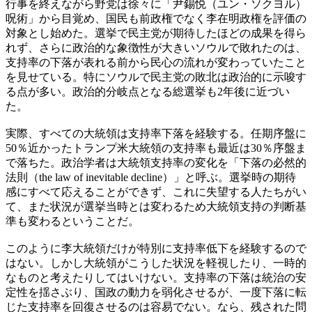
行事を終えながら野党は徐々に「尹錫悦（ユン・ソクヨル）
呪術」から目覚め、国民も前政権でなく李在明政権を評価の
対象とし始めた。選挙で民主党が期待したほどの成果を得ら
れず、さらに政治的な象徴性が大きいソウルで敗れたのは、
支持率の下落が表れる前から民心の流れが変わっていたこと
を見せている。特にソウルで民主党の敗北は政治的に示唆す
る点が多い。政治的分岐点となる総選挙も2年後に近づい
た。
実際、すべての大統領は支持率下落を経験する。任期序盤に
50％近かったトランプ米大統領の支持率も最近は30％序盤ま
で落ちた。政治学者は大統領支持率の変化を「下落の必然的
法則（the law of inevitable decline）」と呼ぶ。選挙時の期待
感にすべて応えることができず、これに失望する人たちがい
て、また状況が選挙当時とは変わるため大統領支持の判断基
準も変わるということだ。
このように李大統領だけが特別に支持率低下を経験するので
はない。しかし大統領がこうした状況を軽視したり、一時的
なものと考えたりしてはいけない。支持率の下落は統治の安
定性を揺さぶり、国政の動力を弱化させるが、一度下落に転
じた支持率を回復させるのは容易でない。なら、残された問