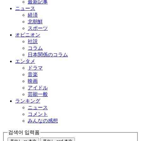
最新記事
ニュース
経済
北朝鮮
スポーツ
オピニオン
社説
コラム
日本関係のコラム
エンタメ
ドラマ
音楽
映画
アイドル
芸能一般
ランキング
ニュース
コメント
みんなの感想
검색어 입력폼