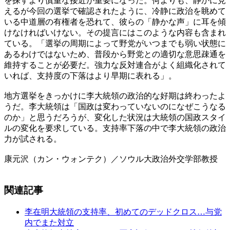
を探すより慎重な接近が重要になった。何よりも、静かに見
えるが今回の選挙で確認されたように、冷静に政治を眺めて
いる中道層の有権者を恐れて、彼らの「静かな声」に耳を傾
けなければいけない。その提言にはこのような内容も含まれ
ている。「選挙の周期によって野党がいつまでも弱い状態に
あるわけではないため、普段から野党との適切な意思疎通を
維持することが必要だ。強力な反対連合がよく組織化されて
いれば、支持度の下落はより早期に表れる」。
地方選挙をきっかけに李大統領の政治的な好期は終わったよ
うだ。李大統領は「国政は変わっていないのになぜこうなる
のか」と思うだろうが、変化した状況は大統領の国政スタイ
ルの変化を要求している。支持率下落の中で李大統領の政治
力が試される。
康元沢（カン・ウォンテク）／ソウル大政治外交学部教授
関連記事
李在明大統領の支持率、初めてのデッドクロス…与党
内でまた対立