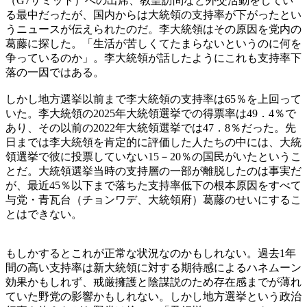
（G7サミット）への出席、教皇訪問など外交活動をしてい
る最中だったが、国内からは大統領の支持率が下がったとい
うニュースが伝えられたのだ。李大統領はその原因を党内の
葛藤に探した。「生活が苦しくてたまらないというのに何を
争っているのか」。李大統領が話したようにこれも支持率下
落の一因ではある。
しかし地方選挙以前まで李大統領の支持率は65％を上回って
いた。李大統領の2025年大統領選挙での得票率は49．4％で
あり、その以前の2022年大統領選挙では47．8％だった。先
日までは李大統領を肯定的に評価した人たちの中には、大統
領選挙で彼に投票していない15－20％の国民がいたというこ
とだ。大統領選挙当時の支持層の一部が離脱したのは事実だ
が、最近45％以下まで落ちた支持率低下の根本原因をすべて
与党・青瓦台（チョンワデ、大統領府）葛藤のせいにするこ
とはできない。
もしかするとこれが正常な状況なのかもしれない。過去1年
間の高い支持率は新大統領に対する期待感によるハネムーン
効果かもしれず、戒厳擁護と陰謀説のため存在感までが薄れ
ていた野党の影響かもしれない。しかし地方選挙という政治