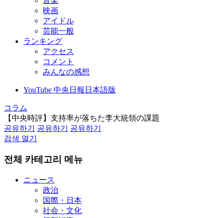
音楽
映画
アイドル
芸能一般
ランキング
アクセス
コメント
みんなの感想
YouTube 中央日報日本語版
コラム
【中央時評】支持率が落ちた李大統領の課題
공유하기
공유하기
공유하기
검색 열기
전체 카테고리 메뉴
ニュース
政治
国際・日本
社会・文化