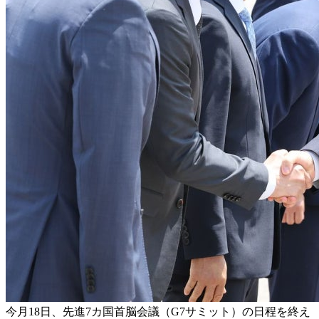
今月18日、先進7カ国首脳会議（G7サミット）の日程を終え