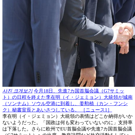
사진 크게보기
今月18日、先進7カ国首脳会議（G7サミッ
ト）の日程を終えた李在明（イ・ジェミョン）大統領が城南
（ソンナム）ソウル空港に到着し、姜勲植（カン・フンシ
ク）秘書室長とあいさつしている。 ［ニュース1］
李在明（イ・ジェミョン）大統領の表情はどこか納得がいか
ないようだった。「国政は何も変わっていないのに」支持率
は下落した。さらに欧州でEU首脳会議や先進7カ国首脳会議