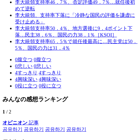
李大統領支持率46．7％、否定評価49．7％…就任後初
めて逆転
李大統領、支持率下落に「冷静な国民の評価を謙虚に
受け止める」
李大統領支持率50．4％、地方選後に9．4ポイント下
落…民主38．6％、国民の力38．1％［KSOI］
李大統領支持率65．5％で就任後最高に…民主党は50．
5％、国民の力は31．4％
0
腹立つ
0
腹立つ
0
悲しい
0
悲しい
4
すっきり
4
すっきり
4
興味深い
4
興味深い
0
役に立つ
0
役に立つ
みんなの感想ランキング
1
/ 2
オピニオン
記事
공유하기
공유하기
공유하기
공유하기