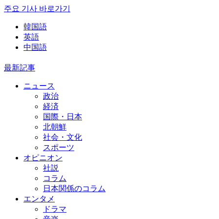
주요 기사 바로가기
韓国語
英語
中国語
最新記事
ニュース
政治
経済
国際・日本
北朝鮮
社会・文化
スポーツ
オピニオン
社説
コラム
日本関係のコラム
エンタメ
ドラマ