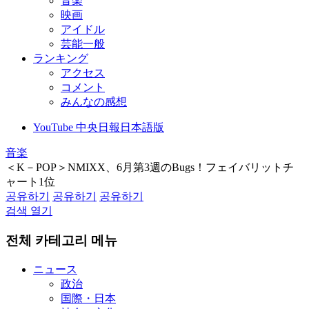
音楽
映画
アイドル
芸能一般
ランキング
アクセス
コメント
みんなの感想
YouTube 中央日報日本語版
音楽
＜K－POP＞NMIXX、6月第3週のBugs！フェイバリットチ
ャート1位
공유하기
공유하기
공유하기
검색 열기
전체 카테고리 메뉴
ニュース
政治
国際・日本