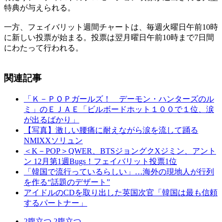
特典が与えられる。
一方、フェイバリット週間チャートは、毎週火曜日午前10時
に新しい投票が始まる。投票は翌月曜日午前10時まで7日間
にわたって行われる。
関連記事
「Ｋ－ＰＯＰガールズ！ デーモン・ハンターズのル
ミ」のＥＪＡＥ「ビルボードホット１００で１位、涙
が出るばかり」
【写真】激しい腰痛に耐えながら涙を流して踊る
NMIXXソリュン
＜K－POP＞QWER、BTSジョングクXジミン、アント
ン 12月第1週Bugs！フェイバリット投票1位
「韓国で流行っているらしい」…海外の現地人が行列
を作る“話題のデザート”
アイドルのCDを取り出した英国次官「韓国は最も信頼
するパートナー」
2
腹立つ
2
腹立つ