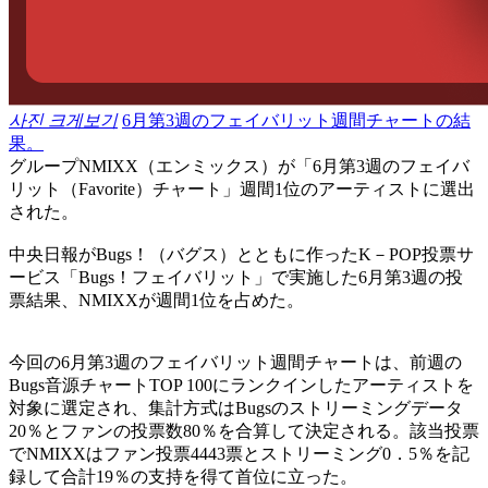
사진 크게보기
6月第3週のフェイバリット週間チャートの結
果。
グループNMIXX（エンミックス）が「6月第3週のフェイバ
リット（Favorite）チャート」週間1位のアーティストに選出
された。
中央日報がBugs！（バグス）とともに作ったK－POP投票サ
ービス「Bugs！フェイバリット」で実施した6月第3週の投
票結果、NMIXXが週間1位を占めた。
今回の6月第3週のフェイバリット週間チャートは、前週の
Bugs音源チャートTOP 100にランクインしたアーティストを
対象に選定され、集計方式はBugsのストリーミングデータ
20％とファンの投票数80％を合算して決定される。該当投票
でNMIXXはファン投票4443票とストリーミング0．5％を記
録して合計19％の支持を得て首位に立った。