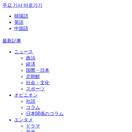
주요 기사 바로가기
韓国語
英語
中国語
最新記事
ニュース
政治
経済
国際・日本
北朝鮮
社会・文化
スポーツ
オピニオン
社説
コラム
日本関係のコラム
エンタメ
ドラマ