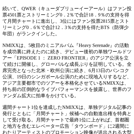
続いて、QWER（キューダブリューイーアール）はファン投
票4501票とストリーミング0．2％で合計18．9％の支持を得
て月間チャートに進出し、3位にはファン投票2815票とスト
リーミング0．6％で合計12．3％の支持を得たBTS（防弾少
年団）がランクインした。
NMIXXは、5枚目のミニアルバム『Heavy Serenade』の活動
を成功裏に終えたのに続き、デビュー後初の単独ワールドツ
アー「EPISODE 1 ： ZERO FRONTIER」のアジア公演を立
て続けに開催し、グローバルな成長ぶりを証明している。全
席完売となった北米・欧州公演に続き、6月13日のバンコク
公演、19日のシンガポール公演のために現地入りするなど、
アジア主要都市でのツアーを本格化させているNMIXXは、
持ち前の圧倒的なライブパフォーマンスを披露し、世界のフ
ァンダム拡大に拍車をかけている。
週間チャート1位を達成したNMIXXは、単独デジタル記事の
発行とともに「月間チャート」候補への自動進出権を特典と
して受け取る。月間チャートで最終1位に上がれば、首都圏
と地方を含むエレベーター広告「タウンボード」に2週間に
わたりアーティストのプロモーション映像が送出される大型