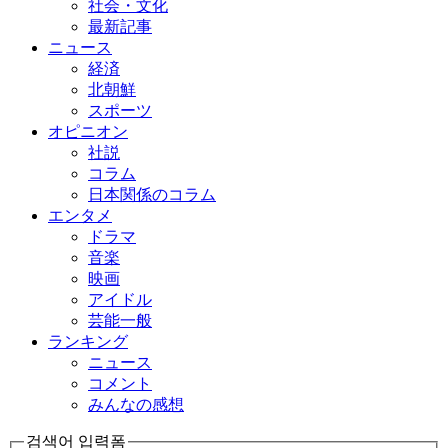
社会・文化
最新記事
ニュース
経済
北朝鮮
スポーツ
オピニオン
社説
コラム
日本関係のコラム
エンタメ
ドラマ
音楽
映画
アイドル
芸能一般
ランキング
ニュース
コメント
みんなの感想
검색어 입력폼