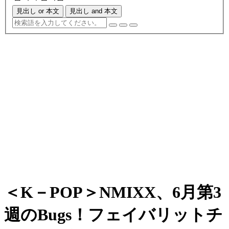
見出し or 本文
見出し and 本文
＜K－POP＞NMIXX、6月第3
週のBugs！フェイバリットチ