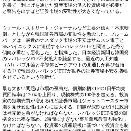
告書で「利上げを通じた資産市場の借入投資緩和が必要だ」
と警告を出すほど証券市場の変動性が大きくなっている。
ウォール・ストリート・ジャーナルなど主要外信も「本末転
倒」としながら韓国証券市場の変動性を懸念した。ブルーム
バーグは「最近のナスダック市場の不安はサムスン電子と
SKハイニックスに追従するレバレッジETFと関連した売り
傾向が重なり悪化した」と指摘した。日本経済新聞も韓国発
のレバレッジETF不安拡大を懸念する。最近の人工知能
（AI）バブル論と半導体ピークアウトの見通しが再び台頭
する中で韓国のレバレッジETFが世界の証券市場不安を増幅
させているという診断だ。
最も大きい問題は市場の歪曲だ。個別銘柄ETFの1日平均売
買回転率は120％を上回り、現物株式の100倍を超える。投資
家の短期売買が増えるほど証券市場はジェットコースター市
場を見せ変動性はさらに拡大する。問題が深刻なだけに政府
は補完策を急がなければならない。レバレッジETF投資の証
拠金の比率を高め、2時間にすぎない事前義務教育も強化し
なければならない。投資家の資産規模に基づいて投資金も制