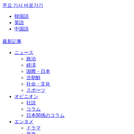
주요 기사 바로가기
韓国語
英語
中国語
最新記事
ニュース
政治
経済
国際・日本
北朝鮮
社会・文化
スポーツ
オピニオン
社説
コラム
日本関係のコラム
エンタメ
ドラマ