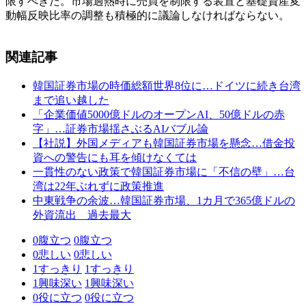
限すべきだ。市場過熱時に売買を制限する装置と基礎資産変
動幅反映比率の調整も積極的に議論しなければならない。
関連記事
韓国証券市場の時価総額世界8位に…ドイツに続き台湾
まで追い越した
「企業価値5000億ドルのオープンAI、50億ドルの赤
字」…証券市場揺さぶるAIバブル論
【社説】外国メディアも韓国証券市場を懸念…借金投
資への警告にも耳を傾けなくては
一貫性のない政策で韓国証券市場に「不信の壁」…台
湾は22年ぶれずに政策推進
中東戦争の余波…韓国証券市場、1カ月で365億ドルの
外資流出 過去最大
0
腹立つ
0
腹立つ
0
悲しい
0
悲しい
1
すっきり
1
すっきり
1
興味深い
1
興味深い
0
役に立つ
0
役に立つ