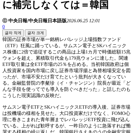
に補完しなくては＝韓国
ⓒ 中央日報/中央日報日本語版
2026.06.25 12:01
0
글자 작게
글자 크게
韓国の証券市場が単一銘柄レバレッジ上場指数ファンド
（ETF）狂風に踊っている。サムスン電子とSKハイニック
ス株価に2倍で追従するこの商品は上場1カ月で時価総額15兆
ウォンを超え、累積取引代金も179兆ウォンに達した。関連
ETF取引量は全ETF市場の25％を占める。当初韓国政府は個
人投資家を国内市場に戻し証券市場浮揚と為替相場安定を図
ったが、市場不安だけ育てたという批判が大きくなってい
る。金融監督院の李粲珍（イ・チャンジン）院長が最近「ど
んな手段を使ってでも導入を防ぐべきだった」と話したのも
こうした現実認識の反映だ。
サムスン電子ETFとSKハイニックスETFの導入後、証券市場
は投機場の様相を見せた。大口投資家だけでなく、FOMO心
理に巻きこまれた青年層までレバレッジETF投資に飛び込ん
でいる。上がれば歓呼するが、一昨日のように急落すれば慟
哭する様相の繰り返しだ。韓国銀行さえきのうの金融安定報