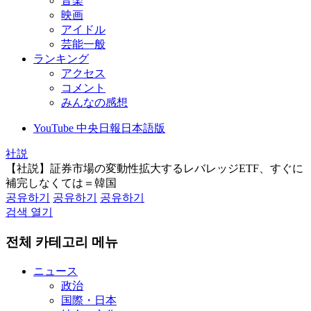
音楽
映画
アイドル
芸能一般
ランキング
アクセス
コメント
みんなの感想
YouTube 中央日報日本語版
社説
【社説】証券市場の変動性拡大するレバレッジETF、すぐに
補完しなくては＝韓国
공유하기
공유하기
공유하기
검색 열기
전체 카테고리 메뉴
ニュース
政治
国際・日本