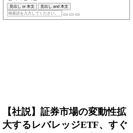
見出し or 本文
見出し and 本文
【社説】証券市場の変動性拡
大するレバレッジETF、すぐ