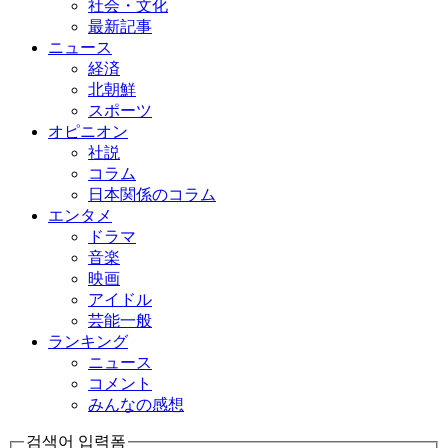
社会・文化
最新記事
ニュース
経済
北朝鮮
スポーツ
オピニオン
社説
コラム
日本関係のコラム
エンタメ
ドラマ
音楽
映画
アイドル
芸能一般
ランキング
ニュース
コメント
みんなの感想
검색어 입력폼