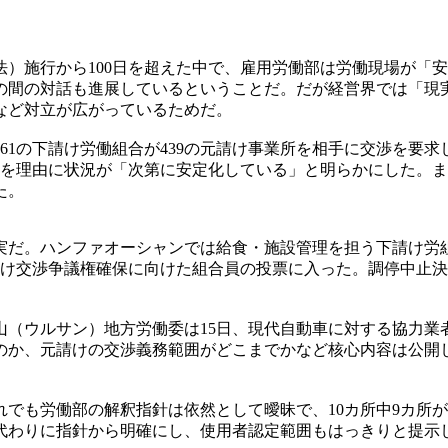
）施行から100日を超えた中で、雇用労働部は労働現場が「
の間の対話も進展しているということだ。だが経営界では「現
など対立が広がっているためだ。
61の下請け労働組合が439の元請け事業所を相手に交渉を要求
ことを理由に状況が「次第に安定化している」と明らかにした。
た。
実だ。ハンファオーシャンでは給食・施設管理を担う下請け労
請け交渉争議権確保に向けた組合員の投票に入った。調停中止
山（ウルサン）地方労働委は15日、現代自動車に対する協力業
のか、元請けの交渉義務範囲がどこまでかなど核心内容は公開
でも労働部の解釈指針は依然として曖昧で、10カ所中9カ所
代わりに指針から明確にし、使用者認定範囲もはっきりと提示