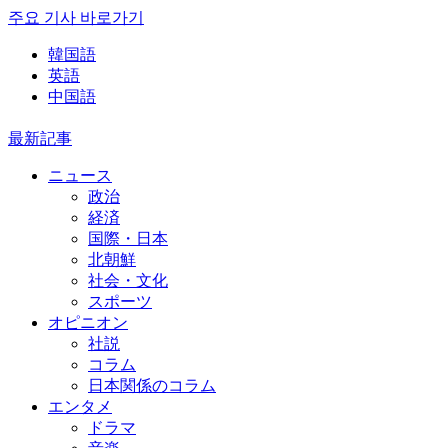
주요 기사 바로가기
韓国語
英語
中国語
最新記事
ニュース
政治
経済
国際・日本
北朝鮮
社会・文化
スポーツ
オピニオン
社説
コラム
日本関係のコラム
エンタメ
ドラマ