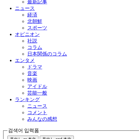
最新記事
ニュース
経済
北朝鮮
スポーツ
オピニオン
社説
コラム
日本関係のコラム
エンタメ
ドラマ
音楽
映画
アイドル
芸能一般
ランキング
ニュース
コメント
みんなの感想
검색어 입력폼