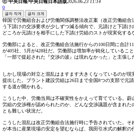
ⓒ 中央日報/中央日報日本語版
2026.06.23 11:14
0
글자 작게
글자 크게
韓国で労働組合および労働関係調整法改正案（改正労働組合法
う下請けの交渉要求が少しずつ減る傾向で、元請けと下請け
どころか元請けを相手にした下請け労組のストが現実化する
労働部によると、改正労働組合法施行からの100日間に合計11
が405社、5月が428社だ。労働部は増加率が鈍化している
「一部で提起された『交渉の波』は現れなかった」と主張し
しかし現場の対立と混乱はますます大きくなっているのが現
提出した。プラント建設労組は26日まで全国8つの支部で元
する道が開かれる。
こうした中、労働当局は不確実性をかえって育てている。蔚
労組の交渉権が認められたのか、どんな交渉議題が含まれた
とも難しい状況だ。
こうした混乱は改正労働組合法施行時に予告されていた。それ
が本当に産業現場の安定を望むならば、我田引水式の解釈の