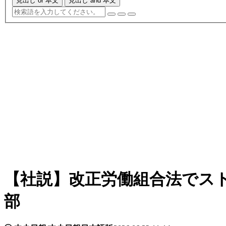
見出し or 本文
見出し and 本文
【社説】改正労働組合法でス
部