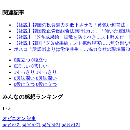
関連記事
【社説】韓国の投資魅力を低下させる「黄色い封筒法」
【社説】韓国改正労働組合法施行1カ月、「傾いた運動
【社説】「N％成果給」拡散を防ぐべき…スト呼んだ「
【社説】韓国「N％成果給」スト拡散現実に…無分別な
ポスコ「訴訟戦よりは労使共生」…協力会社の現場職70
0
腹立つ
0
腹立つ
0
悲しい
0
悲しい
1
すっきり
1
すっきり
0
興味深い
0
興味深い
0
役に立つ
0
役に立つ
みんなの感想ランキング
1
/ 2
オピニオン
記事
공유하기
공유하기
공유하기
공유하기