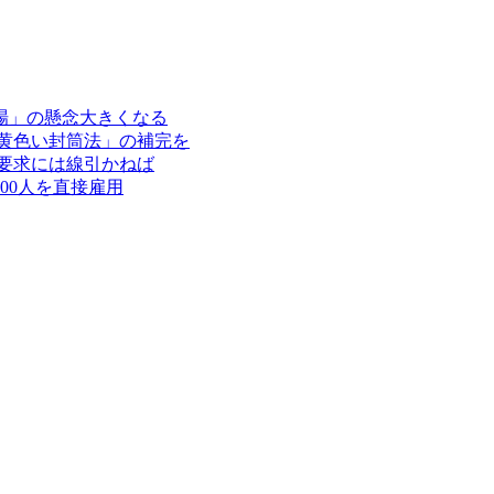
場」の懸念大きくなる
黄色い封筒法」の補完を
要求には線引かねば
00人を直接雇用