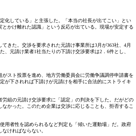
安定化している」と主張した。「本当の社長が出てこい」とい
実とかけ離れた認識」という反応が出ている。現場が安定する
してきた。交渉を要求された元請け事業所は3月が363社、4月
また、元請け業者1社当たりの下請け交渉要求は2．6件とし、
組がスト投票を進め、地方労働委員会に労働争議調停申請書を
決定が下されれば下請けが元請けを相手に合法的にストライキ
者労組の元請け交渉要求に「認定」の判決を下した。だがどの
しなかった。このため企業は交渉に応じることも、拒否するこ
が使用者性を認められるなど判定も「傾いた運動場」だ。政府
しなければならない。