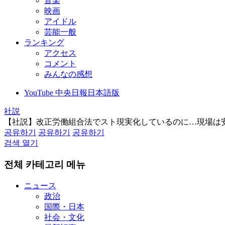
音楽
映画
アイドル
芸能一般
ランキング
アクセス
コメント
みんなの感想
YouTube 中央日報日本語版
社説
【社説】改正労働組合法でスト現実化しているのに…現場は
공유하기
공유하기
공유하기
검색 열기
전체 카테고리 메뉴
ニュース
政治
国際・日本
社会・文化