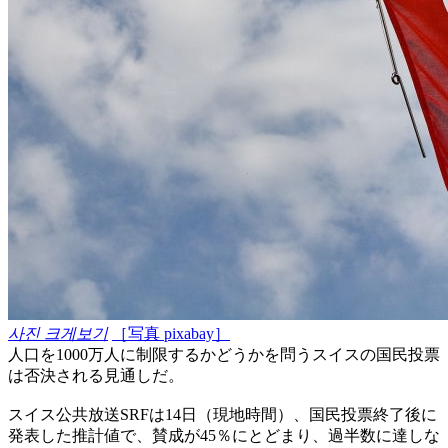
사진 크게보기
［写真 pixabay］
人口を1000万人に制限するかどうかを問うスイスの国民投票
は否決される見通しだ。
スイス公共放送SRFは14日（現地時間）、国民投票終了後に
発表した推計値で、賛成が45％にとどまり、過半数に達しな