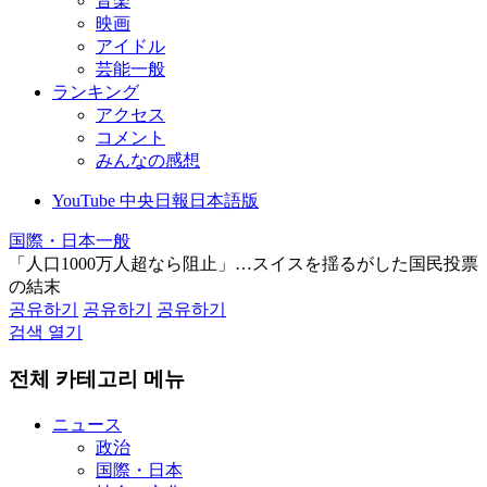
音楽
映画
アイドル
芸能一般
ランキング
アクセス
コメント
みんなの感想
YouTube 中央日報日本語版
国際・日本一般
「人口1000万人超なら阻止」…スイスを揺るがした国民投票
の結末
공유하기
공유하기
공유하기
검색 열기
전체 카테고리 메뉴
ニュース
政治
国際・日本