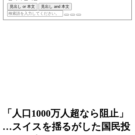
見出し or 本文
見出し and 本文
「人口1000万人超なら阻止」
…スイスを揺るがした国民投