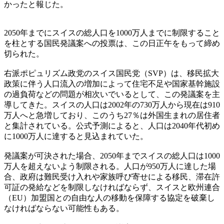
かったと報じた。
2050年までにスイスの総人口を1000万人までに制限すること
を柱とする国民発議案への投票は、この日正午をもって締め
切られた。
右派ポピュリズム政党のスイス国民党（SVP）は、移民拡大
政策に伴う人口流入の増加によって住宅不足や国家基幹施設
の過負荷などの問題が相次いでいるとして、この発議案を主
導してきた。スイスの人口は2002年の730万人から現在は910
万人へと急増しており、このうち27％は外国生まれの居住者
と集計されている。公式予測によると、人口は2040年代初め
に1000万人に達すると見込まれていた。
発議案が可決された場合、2050年までスイスの総人口は1000
万人を超えないよう制限される。人口が950万人に達した場
合、政府は難民受け入れや家族呼び寄せによる移民、滞在許
可証の発給などを制限しなければならず、スイスと欧州連合
（EU）加盟国との自由な人の移動を保障する協定を破棄し
なければならない可能性もある。