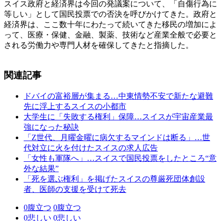
スイス政府と経済界は今回の発議案について、「自傷行為に
等しい」として国民投票での否決を呼びかけてきた。政府と
経済界は、ここ数十年にわたって続いてきた移民の増加によ
って、医療・保健、金融、製薬、技術など産業全般で必要と
される労働力や専門人材を確保してきたと指摘した。
関連記事
ドバイの富裕層が集まる…中東情勢不安で新たな避難
先に浮上するスイスの小都市
大学生に「失敗する権利」保障…スイスが宇宙産業最
強になった秘訣
「Z世代、月曜金曜に病欠するマインドは断る」…世
代対立に火を付けたスイスの求人広告
「女性も軍隊へ」…スイスで国民投票をしたところ“意
外な結果”
「死を選ぶ権利」を掲げたスイスの尊厳死団体創設
者、医師の支援を受けて死去
0
腹立つ
0
腹立つ
0
悲しい
0
悲しい