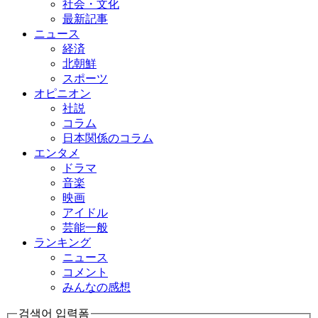
社会・文化
最新記事
ニュース
経済
北朝鮮
スポーツ
オピニオン
社説
コラム
日本関係のコラム
エンタメ
ドラマ
音楽
映画
アイドル
芸能一般
ランキング
ニュース
コメント
みんなの感想
검색어 입력폼