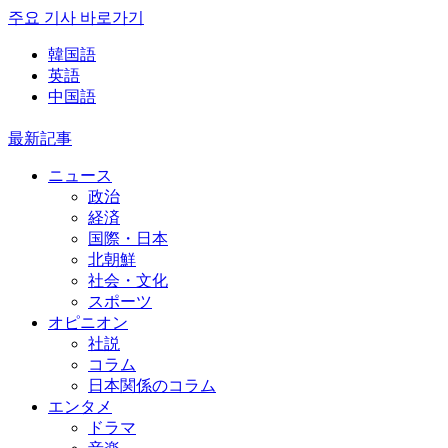
주요 기사 바로가기
韓国語
英語
中国語
最新記事
ニュース
政治
経済
国際・日本
北朝鮮
社会・文化
スポーツ
オピニオン
社説
コラム
日本関係のコラム
エンタメ
ドラマ