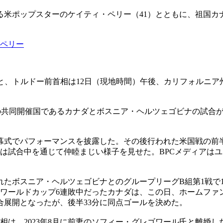
る米ポップスターのケイティ・ペリー（41）とともに、祖国カナ
・ペリー
ると、トルドー前首相は12日（現地時間）午後、カリフォルニ
カップの共同開催国であるカナダとボスニア・ヘルツェゴビナの試
幕式でパフォーマンスを披露した。その後行われた米国戦の前
は試合中を通じて仲睦まじい様子を見せた。BPCメディアはユ
。
たボスニア・ヘルツェゴビナとのグループリーグB組第1戦で1－
た。ワールドカップ6連敗中だったカナダは、この日、ホームフ
合展開となったが、後半33分に同点ゴールを決めた。
前首相は、2023年8月に前妻のソフィー・グレゴワール氏と離婚