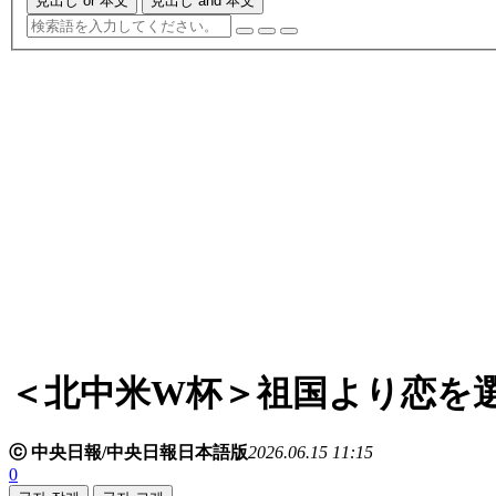
見出し or 本文
見出し and 本文
＜北中米W杯＞祖国より恋を
ⓒ 中央日報/中央日報日本語版
2026.06.15 11:15
0