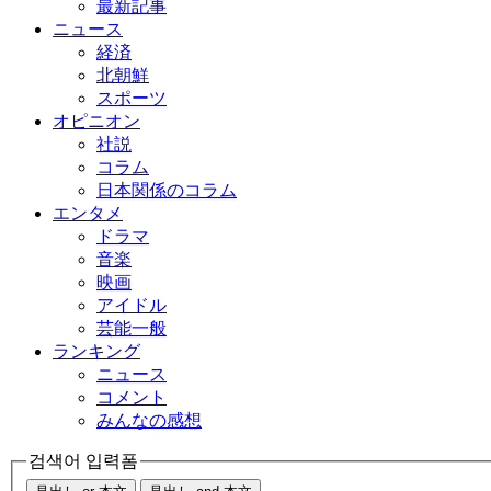
最新記事
ニュース
経済
北朝鮮
スポーツ
オピニオン
社説
コラム
日本関係のコラム
エンタメ
ドラマ
音楽
映画
アイドル
芸能一般
ランキング
ニュース
コメント
みんなの感想
검색어 입력폼