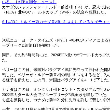
いる。［AFP＝聯合ニュース］
カナダのジャスティン・トルドー前首相（54）が、恋人であ
（FIFA）北中米ワールドカップ（W杯）の試合を観戦した。
#【写真】トルドー前カナダ首相にキスをしているケイティ
米紙ニューヨーク・タイムズ（NYT）やBPCメディアによ
ープリーグD組第1戦を観戦した。
同日、その約6時間前には、2026FIFA北中米ワールド
た。
ペリーはこの日、米国対パラグアイ戦に先立って行われた開
戦した。ペリーがトルドー前首相の頬にキスをするなど、2人
る様子も伝えた。この日、米国はパラグアイを4－1で下した
カナダはこの日、オンタリオ州トロント・スタジアムで行われ
2022年カタール大会でグループリーグ3戦全敗を喫してい
ち点を獲得した。カナダは前半21分に先制を許して苦しい試
一方、2015年11月から昨年3月まで首相を務めたトルドー