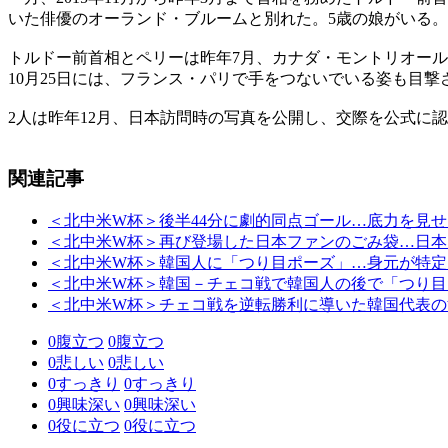
いた俳優のオーランド・ブルームと別れた。5歳の娘がいる。
トルドー前首相とペリーは昨年7月、カナダ・モントリオー
10月25日には、フランス・パリで手をつないでいる姿も目撃
2人は昨年12月、日本訪問時の写真を公開し、交際を公式に
関連記事
＜北中米W杯＞後半44分に劇的同点ゴール…底力を見せ
＜北中米W杯＞再び登場した日本ファンのごみ袋…日本
＜北中米W杯＞韓国人に「つり目ポーズ」…身元が特定
＜北中米W杯＞韓国－チェコ戦で韓国人の後で「つり目
＜北中米W杯＞チェコ戦を逆転勝利に導いた韓国代表の
0
腹立つ
0
腹立つ
0
悲しい
0
悲しい
0
すっきり
0
すっきり
0
興味深い
0
興味深い
0
役に立つ
0
役に立つ