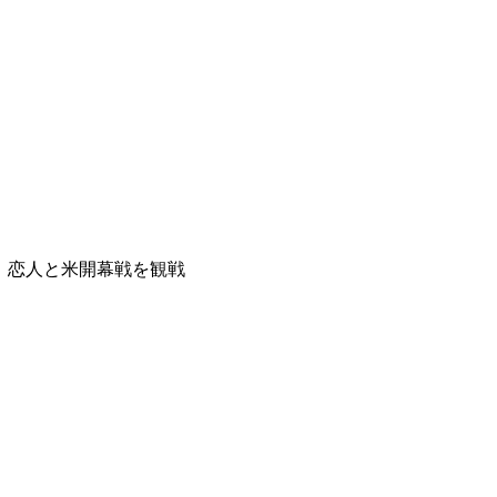
、恋人と米開幕戦を観戦