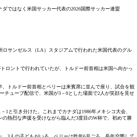
ダではなく米国サッカー代表の2026国際サッカー連盟
ア州ロサンゼルス（LA）スタジアムで行われた米国代表のグル
合がトロントで行われていたが、トルドー前首相は米国へ向かっ
半、トルドー前首相とペリーは来賓席に並んで座り、試合を観
ーチューブ配信で、米国が3－0とした場面で2人が笑顔を見せ
1と引き分けた。これまでカナダは1986年メキシコ大会、
ァンの熱烈な声援を受けながら臨んだ3度目のW杯で、初めて勝
した。3人の子どもがいる。ペリーは昨年6月ごろ、長年交際して