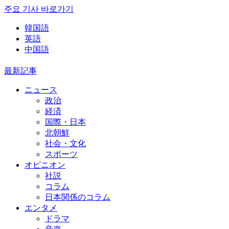
주요 기사 바로가기
韓国語
英語
中国語
最新記事
ニュース
政治
経済
国際・日本
北朝鮮
社会・文化
スポーツ
オピニオン
社説
コラム
日本関係のコラム
エンタメ
ドラマ