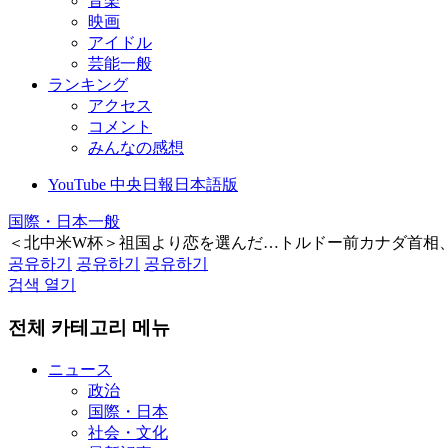
音楽
映画
アイドル
芸能一般
ランキング
アクセス
コメント
みんなの感想
YouTube 中央日報日本語版
国際・日本一般
＜北中米W杯＞祖国より恋を選んだ…トルドー前カナダ首相
공유하기
공유하기
공유하기
검색 열기
전체 카테고리 메뉴
ニュース
政治
国際・日本
社会・文化