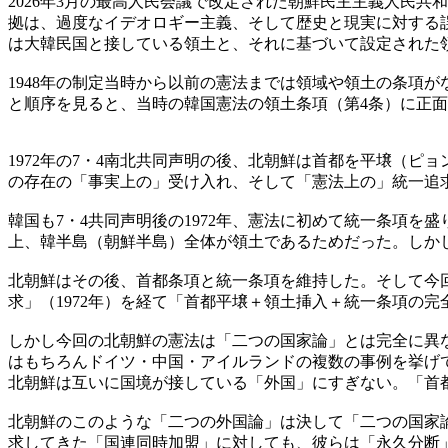
2026年3月の最高人民会議で改定された朝鮮民主主義人民
拠は、過度なイデオロギー主義、そして歴史と現実に対する
は大韓民国と接している領土と、それに基づいて設定された
1948年の制定当時から以前の憲法までは領域や領土の条項
と順序を見ると、当時の韓国憲法の領土条項（第4条）に正
1972年の7・4南北共同声明の後、北朝鮮は首都を平壌（
の存在の「事実上の」受け入れ、そして「憲法上の」統一追
韓国も7・4共同声明後の1972年、憲法に初めて統一条項
上、韓半島（朝鮮半島）全体が領土であるためだった。しか
北朝鮮はその後、首都条項と統一条項を維持した。そして今回
求」（1972年）を経て「首都平壌＋領土挿入＋統一条項の完全
しかし今回の北朝鮮の憲法は「二つの国家論」とは完全に異
はもちろんドイツ・中国・アイルランドの複数の事例を挙げ
北朝鮮は互いに国境が接している「外国」にすぎない。「首
北朝鮮のこのような「二つの外国論」は決して「二つの国家
求してきた「国連同時加盟」に対しても、彼らは「永久分断