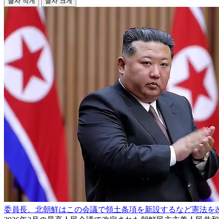
글자 작게
글자 크게
委員長。北朝鮮はこの会議で領土条項を新設するなど憲法を