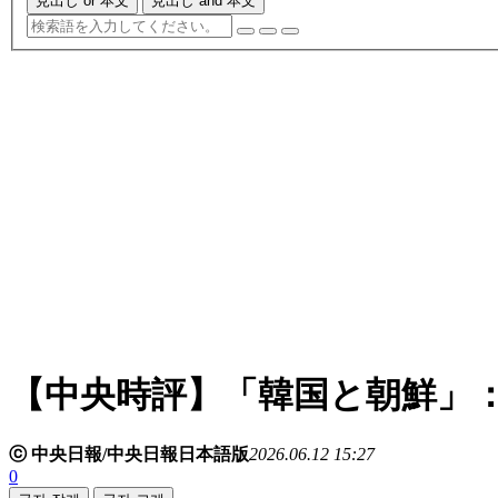
見出し or 本文
見出し and 本文
【中央時評】「韓国と朝鮮」
ⓒ 中央日報/中央日報日本語版
2026.06.12 15:27
0