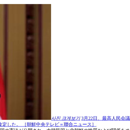
사진 크게보기
3月22日、最高人民会
改定した。 ［朝鮮中央テレビ＝聯合ニュース］