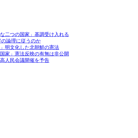
な二つの国家」基調受け入れる
鮮の論理に従うのか
」明文化した北朝鮮の憲法
国家」憲法反映の有無は非公開
最高人民会議開催を予告