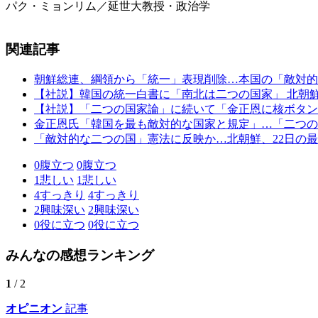
パク・ミョンリム／延世大教授・政治学
関連記事
朝鮮総連、綱領から「統一」表現削除…本国の「敵対的
【社説】韓国の統一白書に「南北は二つの国家」 北朝
【社説】「二つの国家論」に続いて「金正恩に核ボタン
金正恩氏「韓国を最も敵対的な国家と規定」…「二つの
「敵対的な二つの国」憲法に反映か…北朝鮮、22日の
0
腹立つ
0
腹立つ
1
悲しい
1
悲しい
4
すっきり
4
すっきり
2
興味深い
2
興味深い
0
役に立つ
0
役に立つ
みんなの感想ランキング
1
/ 2
オピニオン
記事