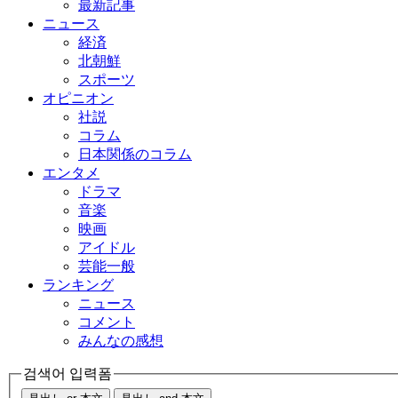
最新記事
ニュース
経済
北朝鮮
スポーツ
オピニオン
社説
コラム
日本関係のコラム
エンタメ
ドラマ
音楽
映画
アイドル
芸能一般
ランキング
ニュース
コメント
みんなの感想
검색어 입력폼