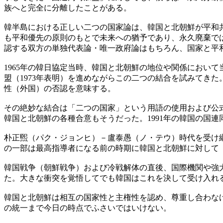
族へと完全に分離したことがある。
韓半島における正しい二つの国家論は、韓国と北朝鮮が平和
も平和優先の原則のもとで未来への猶予であり、永久廃棄で
認する双方の単独代表論・唯一政府論はもちろん、国家と平
1965年の韓日協定当時、韓国と北朝鮮の地位や関係において
盟（1973年表明）を進めながらこの二つの結合を試みてき
性（外国）の否認を意味する。
その絶妙な結合は「二つの国家」という用語の使用および公
韓国と北朝鮮の各種合意もそうだった。1991年の韓国の国
朴正煕（パク・ジョンヒ）－盧泰愚（ノ・テウ）時代を受け
の一部は最高指導者になる前の時期に韓国と北朝鮮に対して
韓国戦争（朝鮮戦争）および冷戦解体の直後、国際機関や強
た。大きな衝突を覚悟してでも韓国はこれを決して受け入れ
韓国と北朝鮮は相互の国家性と主権性を認め、尊重し合わな
の統一まで今日の時点でふさいではいけない。