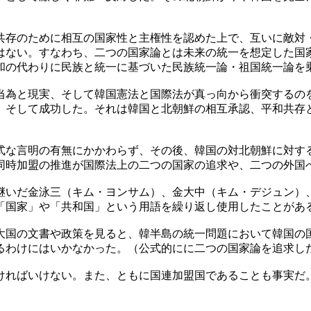
共存のために相互の国家性と主権性を認めた上で、互いに敵対
はない。すなわち、二つの国家論とは未来の統一を想定した国
和の代わりに民族と統一に基づいた民族統一論・祖国統一論を
当為と現実、そして韓国憲法と国際法が真っ向から衝突するのを
た。そして成功した。それは韓国と北朝鮮の相互承認、平和共
式な言明の有無にかかわらず、その後、韓国の対北朝鮮に対す
連同時加盟の推進が国際法上の二つの国家の追求や、二つの外国
継いだ金泳三（キム・ヨンサム）、金大中（キム・デジュン）
「国家」や「共和国」という用語を繰り返し使用したことがあ
大国の文書や政策を見ると、韓半島の統一問題において韓国の
るわけにはいかなかった。（公式的にに二つの国家論を追求し
ければいけない。また、ともに国連加盟国であることも事実だ