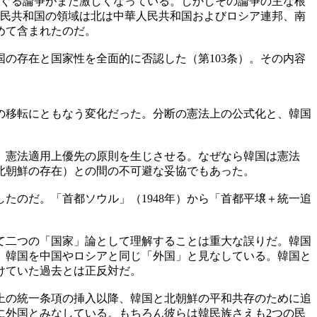
めぐる論争がまた激しくなっている。しかしその論争の主な根
人民共和国の領域は北は中華人民共和国およびロシア連邦、南
めて含まれたのだ。
国の存在と国家性を全面的に否認した（第103条）。その内容
都の移転にともなう変化だった。分断の憲法上の公式化と、韓国
盾、憲法適用上優先の原則を生じさせる。なぜなら韓国は憲法
北朝鮮の存在）との間の不可避な妥協でもあった。
たのだ。「首都ソウル」（1948年）から「首都平壌＋統一追
て二つの「国家」論として理解することは重大な誤りだ。韓国
、韓国を中国やロシアと同じ「外国」と見なしている。韓国と
けていた過去とは正反対だ。
上の統一条項の挿入以降、韓国と北朝鮮の平和共存のために追
に外国とみなしている。もちろん彼らは韓民族さえも2つの民