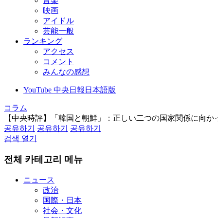
音楽
映画
アイドル
芸能一般
ランキング
アクセス
コメント
みんなの感想
YouTube 中央日報日本語版
コラム
【中央時評】「韓国と朝鮮」：正しい二つの国家関係に向か
공유하기
공유하기
공유하기
검색 열기
전체 카테고리 메뉴
ニュース
政治
国際・日本
社会・文化