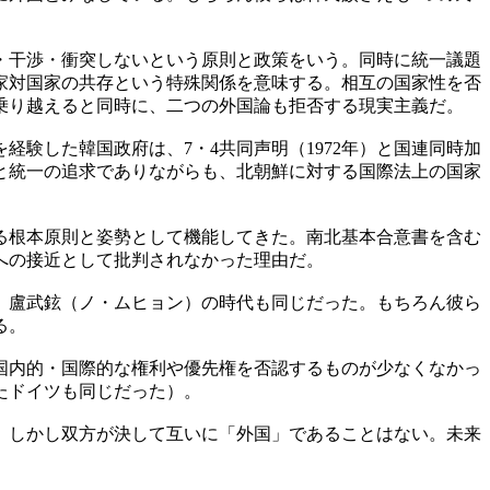
・干渉・衝突しないという原則と政策をいう。同時に統一議題
家対国家の共存という特殊関係を意味する。相互の国家性を否
乗り越えると同時に、二つの外国論も拒否する現実主義だ。
経験した韓国政府は、7・4共同声明（1972年）と国連同時加
存と統一の追求でありながらも、北朝鮮に対する国際法上の国家
る根本原則と姿勢として機能してきた。南北基本合意書を含む
への接近として批判されなかった理由だ。
、盧武鉉（ノ・ムヒョン）の時代も同じだった。もちろん彼ら
る。
国内的・国際的な権利や優先権を否認するものが少なくなかっ
たドイツも同じだった）。
。しかし双方が決して互いに「外国」であることはない。未来