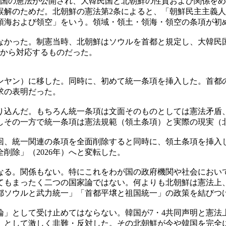
共和国の憲法が公開され、大韓民国と北朝鮮の性質および関係を
誤解のためだ。北朝鮮の憲法第2条によると、「朝鮮民主主義
領海および領空」をいう。領域・領土・領海・領空の条項が初
がなかった。制憲当時、北朝鮮はソウルを首都と規定し、大韓民
面から対応するものだった。
ピョンヤン）に移した。同時に、初めて統一条項を挿入した。首
求の表明だった。
を盛り込んだ。もちろん統一条項は文面そのものとしては憲法矛
しその一方で統一条項は憲法規範（領土条項）と実際の現実（
、統一関連の条項を全面削除すると同時に、領土条項を挿入し
削除」（2026年）へと変転した。
なる。関係もない。特にこれをわが国の政府機関や社会におい
てもまったく二つの国家論ではない。何よりも北朝鮮は憲法上
都ソウルと武力統一」「首都平壌と祖国統一」の政策を結びつ
論」として受け止めてはならない。韓国が7・4共同声明と憲法
」として激しく非難・反対した。その北朝鮮が今や韓国を完全