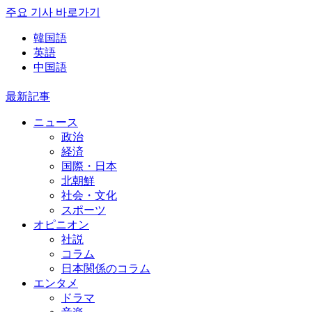
주요 기사 바로가기
韓国語
英語
中国語
最新記事
ニュース
政治
経済
国際・日本
北朝鮮
社会・文化
スポーツ
オピニオン
社説
コラム
日本関係のコラム
エンタメ
ドラマ