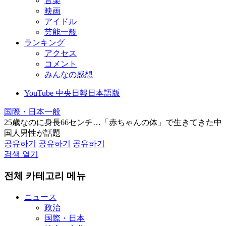
音楽
映画
アイドル
芸能一般
ランキング
アクセス
コメント
みんなの感想
YouTube 中央日報日本語版
国際・日本一般
25歳なのに身長66センチ…「赤ちゃんの体」で生きてきた中
国人男性が話題
공유하기
공유하기
공유하기
검색 열기
전체 카테고리 메뉴
ニュース
政治
国際・日本