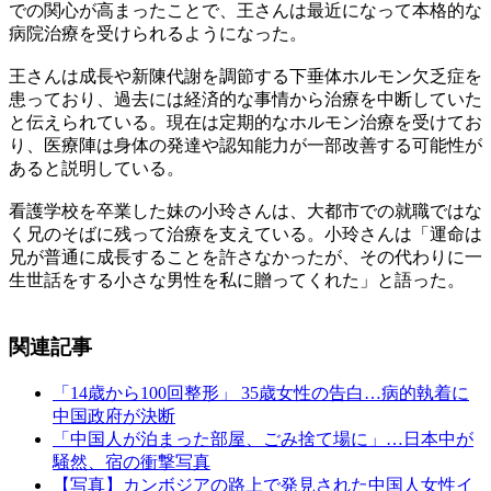
での関心が高まったことで、王さんは最近になって本格的な
病院治療を受けられるようになった。
王さんは成長や新陳代謝を調節する下垂体ホルモン欠乏症を
患っており、過去には経済的な事情から治療を中断していた
と伝えられている。現在は定期的なホルモン治療を受けてお
り、医療陣は身体の発達や認知能力が一部改善する可能性が
あると説明している。
看護学校を卒業した妹の小玲さんは、大都市での就職ではな
く兄のそばに残って治療を支えている。小玲さんは「運命は
兄が普通に成長することを許さなかったが、その代わりに一
生世話をする小さな男性を私に贈ってくれた」と語った。
関連記事
「14歳から100回整形」 35歳女性の告白…病的執着に
中国政府が決断
「中国人が泊まった部屋、ごみ捨て場に」…日本中が
騒然、宿の衝撃写真
【写真】カンボジアの路上で発見された中国人女性イ