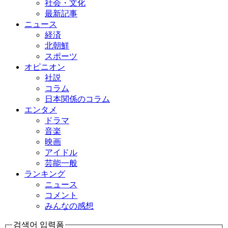
社会・文化
最新記事
ニュース
経済
北朝鮮
スポーツ
オピニオン
社説
コラム
日本関係のコラム
エンタメ
ドラマ
音楽
映画
アイドル
芸能一般
ランキング
ニュース
コメント
みんなの感想
검색어 입력폼