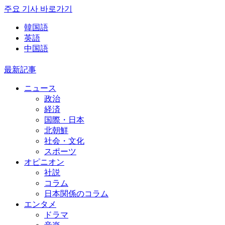
주요 기사 바로가기
韓国語
英語
中国語
最新記事
ニュース
政治
経済
国際・日本
北朝鮮
社会・文化
スポーツ
オピニオン
社説
コラム
日本関係のコラム
エンタメ
ドラマ