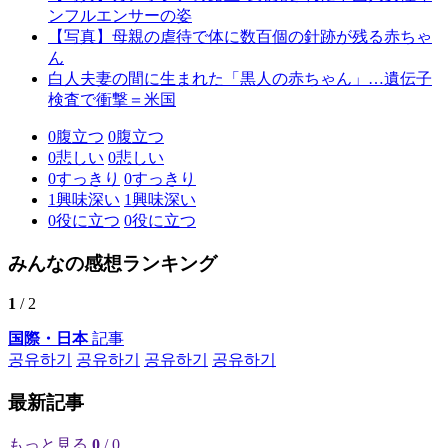
ンフルエンサーの姿
【写真】母親の虐待で体に数百個の針跡が残る赤ちゃ
ん
白人夫妻の間に生まれた「黒人の赤ちゃん」…遺伝子
検査で衝撃＝米国
0
腹立つ
0
腹立つ
0
悲しい
0
悲しい
0
すっきり
0
すっきり
1
興味深い
1
興味深い
0
役に立つ
0
役に立つ
みんなの感想ランキング
1
/ 2
国際・日本
記事
공유하기
공유하기
공유하기
공유하기
最新記事
もっと見る
0
/ 0