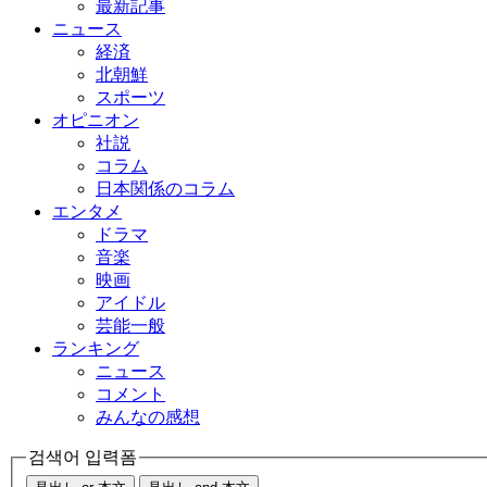
最新記事
ニュース
経済
北朝鮮
スポーツ
オピニオン
社説
コラム
日本関係のコラム
エンタメ
ドラマ
音楽
映画
アイドル
芸能一般
ランキング
ニュース
コメント
みんなの感想
검색어 입력폼