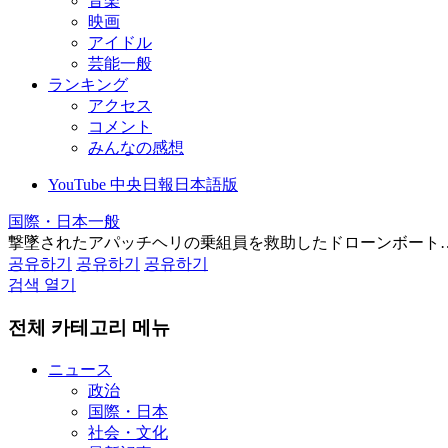
音楽
映画
アイドル
芸能一般
ランキング
アクセス
コメント
みんなの感想
YouTube 中央日報日本語版
国際・日本一般
撃墜されたアパッチヘリの乗組員を救助したドローンボート
공유하기
공유하기
공유하기
검색 열기
전체 카테고리 메뉴
ニュース
政治
国際・日本
社会・文化