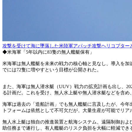
攻撃を受けて海に墜落した米陸軍アパッチ攻撃ヘリコプターと
◆米海軍「5年以内に83隻の無人艦艇保有」
米海軍は無人艦艇を未来の戦力の核心軸と見なし、導入を加速さ
でには72隻に増やすという目標が公開された。
また、海軍は無人潜水艇（UUV）戦力の拡充計画も出し、2027
る計画だ。これを受け、無人水上艇や無人潜水艇などを含め、
海軍は過去の「造船計画」でも無人艦艇に言及したが、今年
トフォームは依然として不可欠だが、大量生産が可能でリア
無人水上艇は独自の推進装置と航海システム、遠隔制御およ
助任務まで遂行し、有人艦艇のリスク負担を大幅に軽減でき