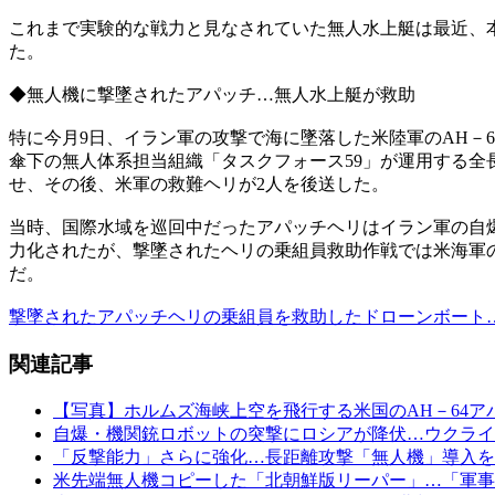
これまで実験的な戦力と見なされていた無人水上艇は最近、
た。
◆無人機に撃墜されたアパッチ…無人水上艇が救助
特に今月9日、イラン軍の攻撃で海に墜落した米陸軍のAH－
傘下の無人体系担当組織「タスクフォース59」が運用する全
せ、その後、米軍の救難ヘリが2人を後送した。
当時、国際水域を巡回中だったアパッチヘリはイラン軍の自
力化されたが、撃墜されたヘリの乗組員救助作戦では米海軍
だ。
撃墜されたアパッチヘリの乗組員を救助したドローンボート
関連記事
【写真】ホルムズ海峡上空を飛行する米国のAH－64ア
自爆・機関銃ロボットの突撃にロシアが降伏…ウクライ
「反撃能力」さらに強化…長距離攻撃「無人機」導入を
米先端無人機コピーした「北朝鮮版リーパー」…「軍事