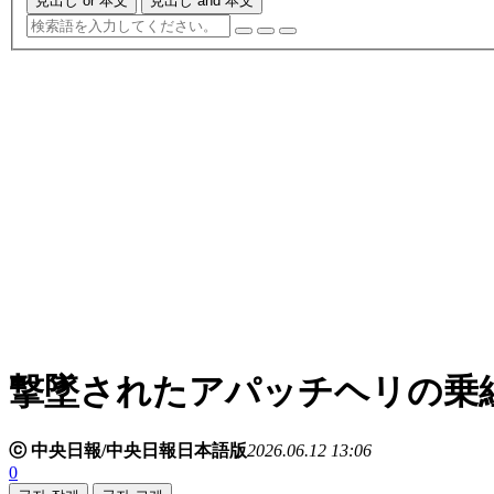
見出し or 本文
見出し and 本文
撃墜されたアパッチヘリの乗
ⓒ 中央日報/中央日報日本語版
2026.06.12 13:06
0