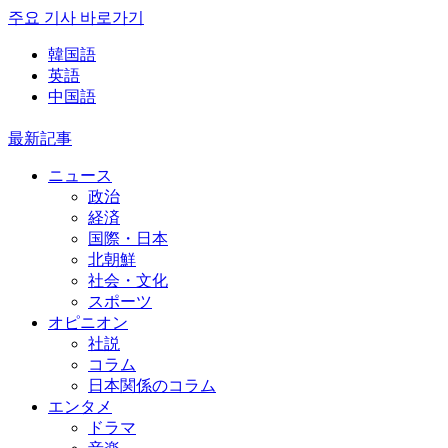
주요 기사 바로가기
韓国語
英語
中国語
最新記事
ニュース
政治
経済
国際・日本
北朝鮮
社会・文化
スポーツ
オピニオン
社説
コラム
日本関係のコラム
エンタメ
ドラマ