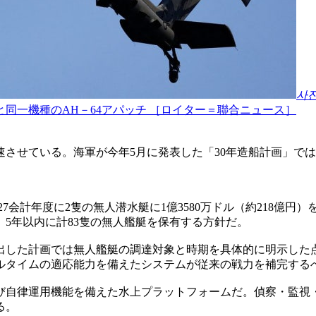
사
同一機種のAH－64アパッチ ［ロイター＝聯合ニュース］
せている。海軍が今年5月に発表した「30年造船計画」では、無人
会計年度に2隻の無人潜水艇に1億3580万ドル（約218億円）を
5年以内に計83隻の無人艦艇を保有する方針だ。
出した計画では無人艦艇の調達対象と時期を具体的に明示した点
ルタイムの適応能力を備えたシステムが従来の戦力を補完する
び自律運用機能を備えた水上プラットフォームだ。偵察・監視
る。