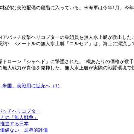
本格的な実戦配備の段階に入っている。米海軍は今年1月、今
64アパッチ攻撃ヘリコプターの乗組員を無人水上艇が救出した
長約7．3メートルの無人水上艇「コルセア」は、海上に漂流し
爆ドローン「シャヘド」に撃墜された。1機あたりの価格が数
の無人戦力が真価を発揮した。無人水上艇が実際の戦闘環境で
…米国、実戦用に拡充へ（1）
パッチヘリコプター
ナの「無人戦争」
推進する日本
価値ない」屈辱的評価