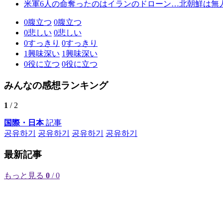
米軍6人の命奪ったのはイランのドローン…北朝鮮は無
0
腹立つ
0
腹立つ
0
悲しい
0
悲しい
0
すっきり
0
すっきり
1
興味深い
1
興味深い
0
役に立つ
0
役に立つ
みんなの感想ランキング
1
/ 2
国際・日本
記事
공유하기
공유하기
공유하기
공유하기
最新記事
もっと見る
0
/ 0