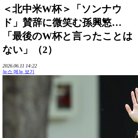
＜北中米W杯＞「ソンナウ
ド」賛辞に微笑む孫興慜…
「最後のW杯と言ったことは
ない」（2）
2026.06.11 14:22
뉴스 메뉴 보기