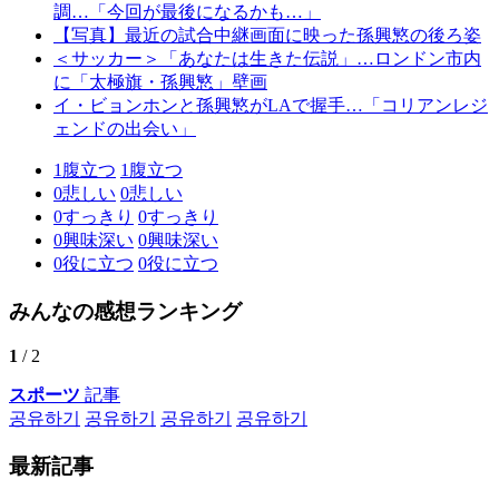
調…「今回が最後になるかも…」
【写真】最近の試合中継画面に映った孫興慜の後ろ姿
＜サッカー＞「あなたは生きた伝説」…ロンドン市内
に「太極旗・孫興慜」壁画
イ・ビョンホンと孫興慜がLAで握手…「コリアンレジ
ェンドの出会い」
1
腹立つ
1
腹立つ
0
悲しい
0
悲しい
0
すっきり
0
すっきり
0
興味深い
0
興味深い
0
役に立つ
0
役に立つ
みんなの感想ランキング
1
/ 2
スポーツ
記事
공유하기
공유하기
공유하기
공유하기
最新記事