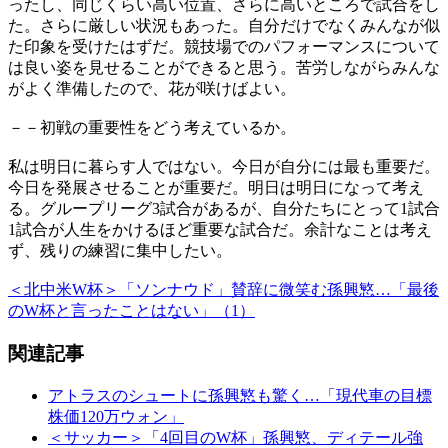
ったし、同じくらい高い位置、さらに高いところで試合をし
た。さらに厳しい状況もあった。自分だけでなくみんなが似
た印象を受けたはずだ。競技場でのパフォーマンスについて
は良い姿を見せることができると思う。苦労しながらみんな
がよく準備したので、花が咲けばよい。
－－初戦の重要性をどう考えているか。
私は明日に暮らす人ではない。今日が自分には最も重要だ。
今日を発展させることが重要だ。明日は明日になって考え
る。グループリーグ3試合があるが、自分たちにとって1試合
1試合が人生をかけるほど重要な試合だ。余計なことは考え
ず、残りの練習に集中したい。
＜北中米W杯＞「ソンナウド」賛辞に微笑む孫興慜…「最後
のW杯と言ったことはない」（1）
関連記事
アトラスのシュートに孫興慜も驚く…「現代車の目標
株価120万ウォン」
＜サッカー＞「4回目のW杯」孫興慜、ディテール強