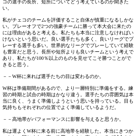
コの選手の長所、短所についてどう考えているのか聞きた
い。
私がチェコのチームを評価すること自体が慎重になるしかな
い。プレーオフで2つの強豪チームに勝って本大会に来たの
には理由があると考える。私たちも本当に注意しなければい
けないという思いだ。良い選手たちも多く、良いリーグでプ
レーする選手も多い。世界的なリーグでプレーしていて経験
も豊富だと思う。長所や短所よりも良いチームという考えで
あり、私たちが100％以上のものを見せてこそ勝つことがで
きると思う。
－－W杯に来れば選手たちの目は変わるのか。
W杯は準備期間があるので、より一層特別に準備をする。練
習の時期と試合の時期はかなり違う。選手たちの雰囲気は本
当に良く、うまく準備しようという思いを持っている。目も
気持ちもそれぞれの位置でよく準備しているようだ。
－－高地帯がパフォーマンスに影響を与えると思うか。
私は運よくW杯に来る前に高地帯を経験した。本当にきつか