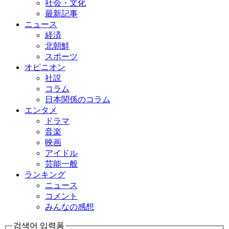
社会・文化
最新記事
ニュース
経済
北朝鮮
スポーツ
オピニオン
社説
コラム
日本関係のコラム
エンタメ
ドラマ
音楽
映画
アイドル
芸能一般
ランキング
ニュース
コメント
みんなの感想
검색어 입력폼