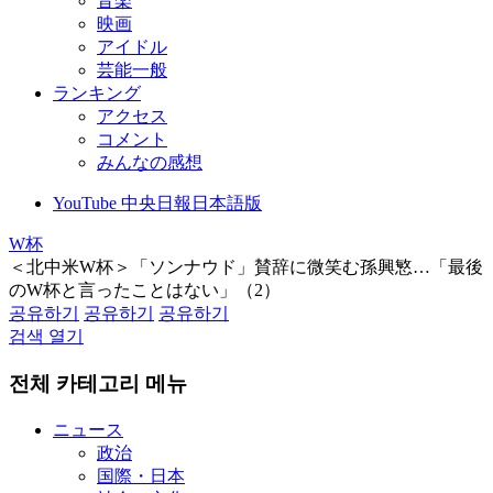
音楽
映画
アイドル
芸能一般
ランキング
アクセス
コメント
みんなの感想
YouTube 中央日報日本語版
W杯
＜北中米W杯＞「ソンナウド」賛辞に微笑む孫興慜…「最後
のW杯と言ったことはない」（2）
공유하기
공유하기
공유하기
검색 열기
전체 카테고리 메뉴
ニュース
政治
国際・日本