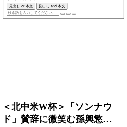
見出し or 本文
見出し and 本文
＜北中米W杯＞「ソンナウ
ド」賛辞に微笑む孫興慜…