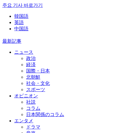
주요 기사 바로가기
韓国語
英語
中国語
最新記事
ニュース
政治
経済
国際・日本
北朝鮮
社会・文化
スポーツ
オピニオン
社説
コラム
日本関係のコラム
エンタメ
ドラマ