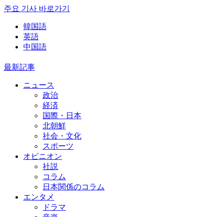
주요 기사 바로가기
韓国語
英語
中国語
最新記事
ニュース
政治
経済
国際・日本
北朝鮮
社会・文化
スポーツ
オピニオン
社説
コラム
日本関係のコラム
エンタメ
ドラマ