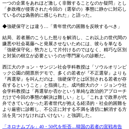
一つの企業をあれほど激しく非難することなのか疑問」とし
「参政権が侵害された今回の（選挙の）事態に静かに対応し
ているのは偽善的に感じられた」と語った。
◆強硬保守とは違う…「青年世代の困難を反映するべき」
結局、若者層のこうした怒りを解消し、これ以上の世代間の
嫌悪や社会葛藤へと発展させないためには、彼らを単なる
「強硬保守化」勢力として片付けるのではなく、精巧な区別
と対策の樹立が必要というのが専門家らの診断だ。
西江大のチョン・サンジン社会学科教授は「ソウルオリンピ
ック公園の開票所デモで、多くの若者が『不正選挙』よりも
『再選挙』を叫んだのは、強硬保守とは区別される若者が存
在するということ」と指摘した。成均館大のク・ジョンウ社
会学科教授は「再選挙か否かという単純な政治的アプローチ
だけで今回の事態の解決は難しい」とし「これまで政界が代
弁できていなかった若者世代が抱える経済的・社会的困難を
より厳密に診断し、不公正に対する不満を適切に解消する方
法を見つけなければいけない」と強調した。
「ネロナムブル」40・50代を拒否…韓国の若者の宣戦布告