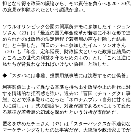
担となり得る政策の議論から、その責任を負うべき20・30代
の意見が排除されたという認識が強い。
ソウルオリンピック公園の開票所デモに参加したイ・ジュン
ソさん（23）は「最近の国民年金改革が若者に不利な形で進
められたのは政策の決定過程で若者層の声を排除した結果
だ」と主張した。同日のデモに参加したイム・ソンオさん
（20）も「年金、定年延長、財政拡大といった政策は結局の
ところ上の世代の利益を守るためのもの」とし「これは逆に
私たちが背負わなければいけない負担」と話した。
◆「スタバには非難、投票用紙事態には沈黙するのは偽善」
利害関係によって異なる基準を持ち出す政界や上の世代に対
する情緒的な拒否感も強い。過去の「曹国（チョ・グク）事
態」などで浮き彫りになった「ネロナムブル（自分に甘く他
人に厳しい）」式の態度や、対象が誰であるかによって変わ
る基準が若者層の幻滅を深めたという分析が支配的だ。
匿名を求めたチェさん（33）は「スターバックスが不適切な
マーケティングをしたのは事実だが、大統領や政治家までが