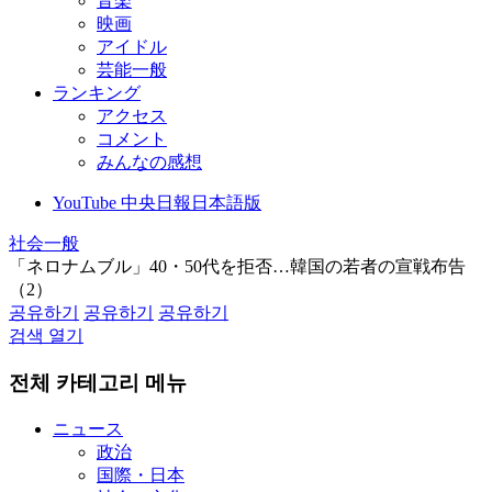
音楽
映画
アイドル
芸能一般
ランキング
アクセス
コメント
みんなの感想
YouTube 中央日報日本語版
社会一般
「ネロナムブル」40・50代を拒否…韓国の若者の宣戦布告
（2）
공유하기
공유하기
공유하기
검색 열기
전체 카테고리 메뉴
ニュース
政治
国際・日本