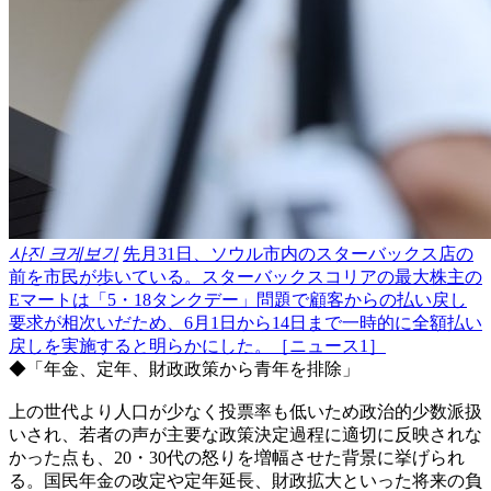
사진 크게보기
先月31日、ソウル市内のスターバックス店の
前を市民が歩いている。スターバックスコリアの最大株主の
Eマートは「5・18タンクデー」問題で顧客からの払い戻し
要求が相次いだため、6月1日から14日まで一時的に全額払い
戻しを実施すると明らかにした。［ニュース1］
◆「年金、定年、財政政策から青年を排除」
上の世代より人口が少なく投票率も低いため政治的少数派扱
いされ、若者の声が主要な政策決定過程に適切に反映されな
かった点も、20・30代の怒りを増幅させた背景に挙げられ
る。国民年金の改定や定年延長、財政拡大といった将来の負