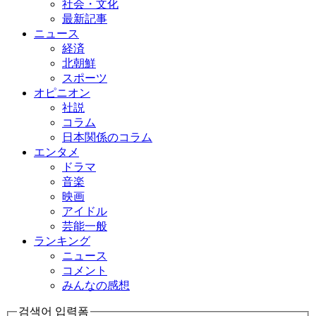
社会・文化
最新記事
ニュース
経済
北朝鮮
スポーツ
オピニオン
社説
コラム
日本関係のコラム
エンタメ
ドラマ
音楽
映画
アイドル
芸能一般
ランキング
ニュース
コメント
みんなの感想
검색어 입력폼