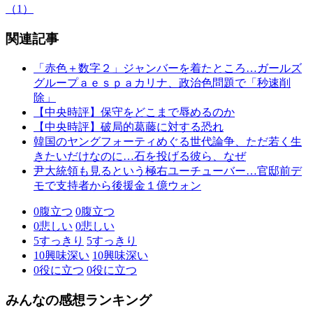
（1）
関連記事
「赤色＋数字２」ジャンバーを着たところ…ガールズ
グループａｅｓｐａカリナ、政治色問題で「秒速削
除」
【中央時評】保守をどこまで辱めるのか
【中央時評】破局的葛藤に対する恐れ
韓国のヤングフォーティめぐる世代論争、ただ若く生
きたいだけなのに…石を投げる彼ら、なぜ
尹大統領も見るという極右ユーチューバー…官邸前デ
モで支持者から後援金１億ウォン
0
腹立つ
0
腹立つ
0
悲しい
0
悲しい
5
すっきり
5
すっきり
10
興味深い
10
興味深い
0
役に立つ
0
役に立つ
みんなの感想ランキング