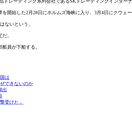
品トレーディング系列会社であるSKトレーディングインター
を開始した2月28日にホルムズ海峡に入り、3月4日にクウェー
常はないという。
定だ。
部船員が下船する。
国は
ぜできないのか
脱出
目
撃受けた」