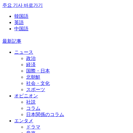
주요 기사 바로가기
韓国語
英語
中国語
最新記事
ニュース
政治
経済
国際・日本
北朝鮮
社会・文化
スポーツ
オピニオン
社説
コラム
日本関係のコラム
エンタメ
ドラマ