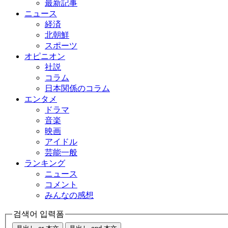
最新記事
ニュース
経済
北朝鮮
スポーツ
オピニオン
社説
コラム
日本関係のコラム
エンタメ
ドラマ
音楽
映画
アイドル
芸能一般
ランキング
ニュース
コメント
みんなの感想
검색어 입력폼