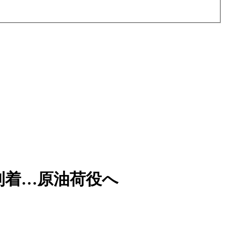
到着…原油荷役へ