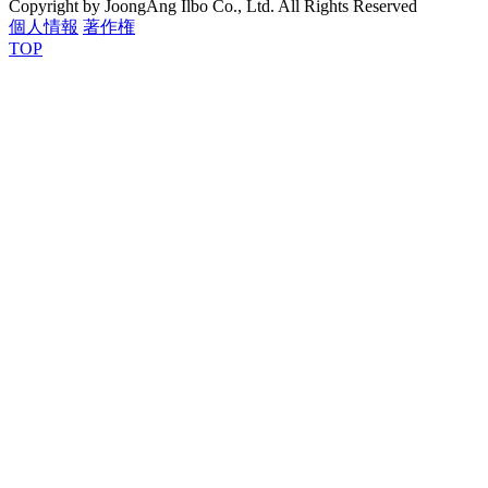
Copyright by JoongAng Ilbo Co., Ltd. All Rights Reserved
個人情報
著作権
TOP