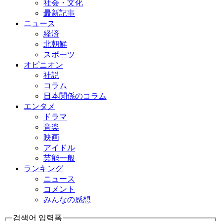
社会・文化
最新記事
ニュース
経済
北朝鮮
スポーツ
オピニオン
社説
コラム
日本関係のコラム
エンタメ
ドラマ
音楽
映画
アイドル
芸能一般
ランキング
ニュース
コメント
みんなの感想
검색어 입력폼