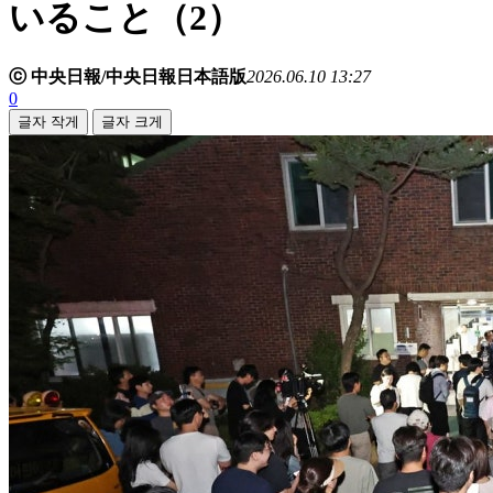
いること（2）
ⓒ 中央日報/中央日報日本語版
2026.06.10 13:27
0
글자 작게
글자 크게