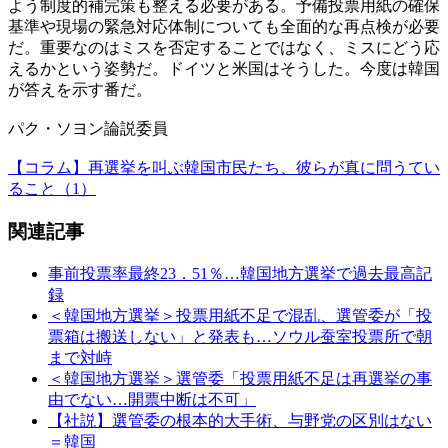
よう制度的補完策も整える必要がある。予備投票用紙の確保
基準や現場の緊急対応体制についても全面的な再点検が必要
だ。重要なのはミスを否定することではなく、ミスにどう応
えるかという姿勢だ。ドイツと米国はそうした。今度は韓国
が答えを示す番だ。
パク・ソヨン論説委員
【コラム】再選挙を叫ぶ韓国市民たち、彼らが真に問うてい
ること（1）
関連記事
事前投票率最終23．51％…韓国地方選挙で過去最高記
録
＜韓国地方選挙＞投票用紙不足で混乱、選管委が「投
票箱は搬送しない」と発表も…ソウル蚕室投票所で朝
まで対峙
＜韓国地方選挙＞選管委「投票用紙不足は再選挙の事
由でない…開票中断は不可」
【社説】選管委の根本的大手術、与野党の区別はない
＝韓国