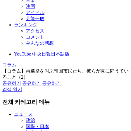
音楽
映画
アイドル
芸能一般
ランキング
アクセス
コメント
みんなの感想
YouTube 中央日報日本語版
コラム
【コラム】再選挙を叫ぶ韓国市民たち、彼らが真に問うてい
ること（2）
공유하기
공유하기
공유하기
검색 열기
전체 카테고리 메뉴
ニュース
政治
国際・日本