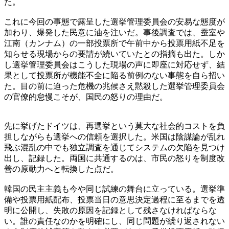
た。
これに今回の事態で露呈した選挙管理委員会の安易な態度が
加わり、爆発した民意に油を注いだ。事後調査では、蚕室や
江南（カンナム）の一部投票所で午前中から投票用紙不足を
知らせる現場からの要請が続いていたとの指摘も出た。しか
し選挙管理委員会はこうした現場の声に即座に対応せず、結
果として投票所が機能不全に陥る前例のない事態を自ら招い
た。目の前に迫った危機の兆候さえ黙殺した選挙管理委員会
の官僚的怠慢こそが、国民の怒りの理由だ。
先に挙げたドイツは、再選挙という莫大な社会的コストを負
担しながらも選挙への信頼を選択した。米国は陰謀論が乱れ
飛ぶ混乱の中でも独立調査を通じてシステムの欠陥を見つけ
出し、記録した。両国に共通するのは、市民の怒りを制度改
善の原動力へと転換した点だ。
韓国の民主主義も今や同じ試練の舞台に立っている。選挙準
備や投票用紙配布、投票当日の意思決定過程に至るまでを透
明に公開し、失敗の原因を記録として残さなければならな
い。誰の責任なのかを明確にし、同じ問題が繰り返されない