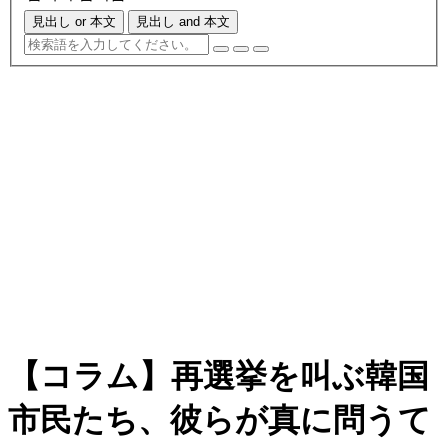
見出し or 本文
見出し and 本文
【コラム】再選挙を叫ぶ韓国
市民たち、彼らが真に問うて