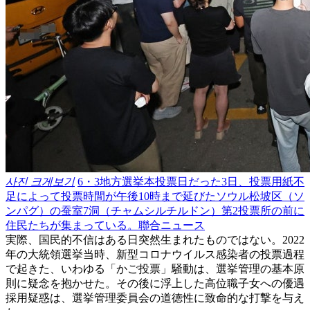
사진 크게보기
6・3地方選挙本投票日だった3日、投票用紙不
足によって投票時間が午後10時まで延びたソウル松坡区（ソ
ンパグ）の蚕室7洞（チャムシルチルドン）第2投票所の前に
住民たちが集まっている。聯合ニュース
実際、国民的不信はある日突然生まれたものではない。2022
年の大統領選挙当時、新型コロナウイルス感染者の投票過程
で起きた、いわゆる「かご投票」騒動は、選挙管理の基本原
則に疑念を抱かせた。その後に浮上した高位職子女への優遇
採用疑惑は、選挙管理委員会の道徳性に致命的な打撃を与え