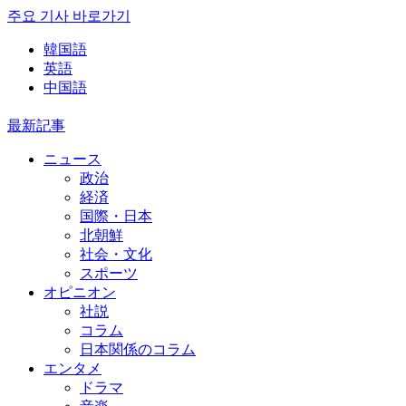
주요 기사 바로가기
韓国語
英語
中国語
最新記事
ニュース
政治
経済
国際・日本
北朝鮮
社会・文化
スポーツ
オピニオン
社説
コラム
日本関係のコラム
エンタメ
ドラマ