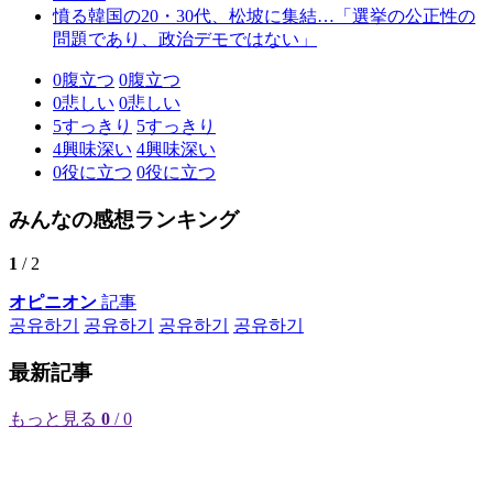
憤る韓国の20・30代、松坡に集結…「選挙の公正性の
問題であり、政治デモではない」
0
腹立つ
0
腹立つ
0
悲しい
0
悲しい
5
すっきり
5
すっきり
4
興味深い
4
興味深い
0
役に立つ
0
役に立つ
みんなの感想ランキング
1
/ 2
オピニオン
記事
공유하기
공유하기
공유하기
공유하기
最新記事
もっと見る
0
/ 0