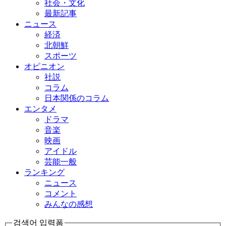
社会・文化
最新記事
ニュース
経済
北朝鮮
スポーツ
オピニオン
社説
コラム
日本関係のコラム
エンタメ
ドラマ
音楽
映画
アイドル
芸能一般
ランキング
ニュース
コメント
みんなの感想
검색어 입력폼