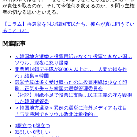
が責任を取るのか、そして今後何を変えるのか」を問う主権
者の切なる思いといえる。
【コラム】再選挙を叫ぶ韓国市民たち、彼らが真に問うてい
ること（2）
関連記事
＜韓国地方選挙＞投票用紙がなくて投票できない国…
ソウル、深夜に怒り爆発
開票所封鎖デモ隊が6000人以上に…「人間の鎖を作
れ」結集＝韓国
選挙予算は多く受け取ったのに投票用紙は少なく印
刷…正気を失った韓国の選挙管理委員会
【社説】用紙不足で投票に支障…民主主義の花を毀損
した韓国選管委
＜韓国地方選挙＞異例の選挙に海外メディアも注目
「与党勝利でもソウル敗北は象徴的」
0
腹立つ
0
腹立つ
0
悲しい
0
悲しい