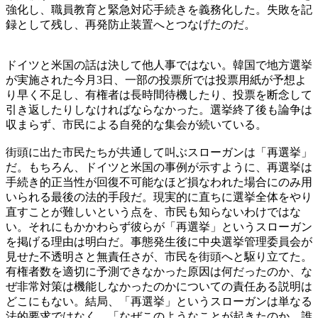
強化し、職員教育と緊急対応手続きを義務化した。失敗を記
録として残し、再発防止装置へとつなげたのだ。
ドイツと米国の話は決して他人事ではない。韓国で地方選挙
が実施された今月3日、一部の投票所では投票用紙が予想よ
り早く不足し、有権者は長時間待機したり、投票を断念して
引き返したりしなければならなかった。選挙終了後も論争は
収まらず、市民による自発的な集会が続いている。
街頭に出た市民たちが共通して叫ぶスローガンは「再選挙」
だ。もちろん、ドイツと米国の事例が示すように、再選挙は
手続き的正当性が回復不可能なほど損なわれた場合にのみ用
いられる最後の法的手段だ。現実的に直ちに選挙全体をやり
直すことが難しいという点を、市民も知らないわけではな
い。それにもかかわらず彼らが「再選挙」というスローガン
を掲げる理由は明白だ。事態発生後に中央選挙管理委員会が
見せた不透明さと無責任さが、市民を街頭へと駆り立てた。
有権者数を適切に予測できなかった原因は何だったのか、な
ぜ非常対策は機能しなかったのかについての責任ある説明は
どこにもない。結局、「再選挙」というスローガンは単なる
法的要求ではなく、「なぜこのようなことが起きたのか、誰