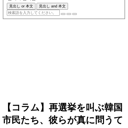
見出し or 本文
見出し and 本文
【コラム】再選挙を叫ぶ韓国
市民たち、彼らが真に問うて