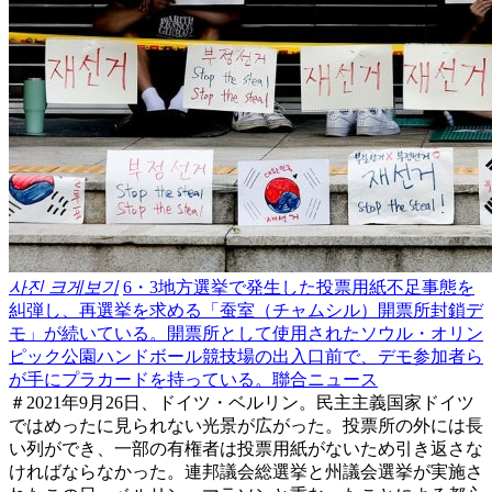
사진 크게보기
6・3地方選挙で発生した投票用紙不足事態を
糾弾し、再選挙を求める「蚕室（チャムシル）開票所封鎖デ
モ」が続いている。開票所として使用されたソウル・オリン
ピック公園ハンドボール競技場の出入口前で、デモ参加者ら
が手にプラカードを持っている。聯合ニュース
＃2021年9月26日、ドイツ・ベルリン。民主主義国家ドイツ
ではめったに見られない光景が広がった。投票所の外には長
い列ができ、一部の有権者は投票用紙がないため引き返さな
ければならなかった。連邦議会総選挙と州議会選挙が実施さ