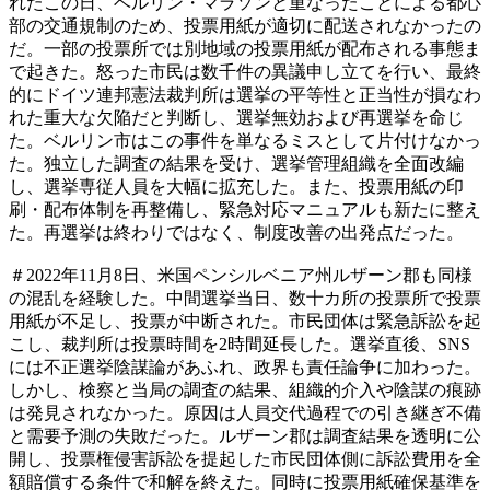
れたこの日、ベルリン・マラソンと重なったことによる都心
部の交通規制のため、投票用紙が適切に配送されなかったの
だ。一部の投票所では別地域の投票用紙が配布される事態ま
で起きた。怒った市民は数千件の異議申し立てを行い、最終
的にドイツ連邦憲法裁判所は選挙の平等性と正当性が損なわ
れた重大な欠陥だと判断し、選挙無効および再選挙を命じ
た。ベルリン市はこの事件を単なるミスとして片付けなかっ
た。独立した調査の結果を受け、選挙管理組織を全面改編
し、選挙専従人員を大幅に拡充した。また、投票用紙の印
刷・配布体制を再整備し、緊急対応マニュアルも新たに整え
た。再選挙は終わりではなく、制度改善の出発点だった。
＃2022年11月8日、米国ペンシルベニア州ルザーン郡も同様
の混乱を経験した。中間選挙当日、数十カ所の投票所で投票
用紙が不足し、投票が中断された。市民団体は緊急訴訟を起
こし、裁判所は投票時間を2時間延長した。選挙直後、SNS
には不正選挙陰謀論があふれ、政界も責任論争に加わった。
しかし、検察と当局の調査の結果、組織的介入や陰謀の痕跡
は発見されなかった。原因は人員交代過程での引き継ぎ不備
と需要予測の失敗だった。ルザーン郡は調査結果を透明に公
開し、投票権侵害訴訟を提起した市民団体側に訴訟費用を全
額賠償する条件で和解を終えた。同時に投票用紙確保基準を