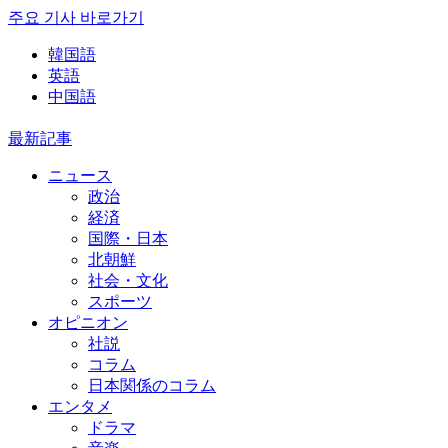
주요 기사 바로가기
韓国語
英語
中国語
最新記事
ニュース
政治
経済
国際・日本
北朝鮮
社会・文化
スポーツ
オピニオン
社説
コラム
日本関係のコラム
エンタメ
ドラマ