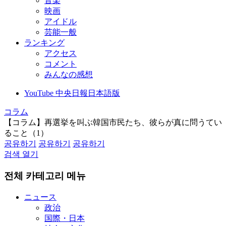
音楽
映画
アイドル
芸能一般
ランキング
アクセス
コメント
みんなの感想
YouTube 中央日報日本語版
コラム
【コラム】再選挙を叫ぶ韓国市民たち、彼らが真に問うてい
ること（1）
공유하기
공유하기
공유하기
검색 열기
전체 카테고리 메뉴
ニュース
政治
国際・日本