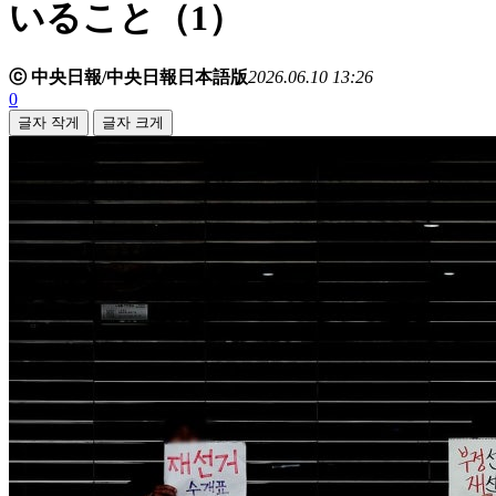
いること（1）
ⓒ 中央日報/中央日報日本語版
2026.06.10 13:26
0
글자 작게
글자 크게