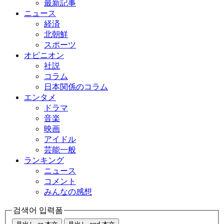
最新記事
ニュース
経済
北朝鮮
スポーツ
オピニオン
社説
コラム
日本関係のコラム
エンタメ
ドラマ
音楽
映画
アイドル
芸能一般
ランキング
ニュース
コメント
みんなの感想
검색어 입력폼