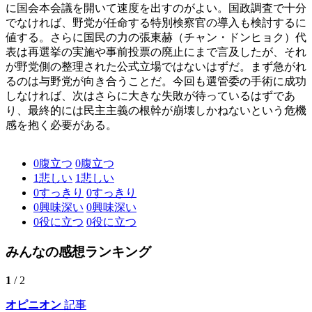
に国会本会議を開いて速度を出すのがよい。国政調査で十分
でなければ、野党が任命する特別検察官の導入も検討するに
値する。さらに国民の力の張東赫（チャン・ドンヒョク）代
表は再選挙の実施や事前投票の廃止にまで言及したが、それ
が野党側の整理された公式立場ではないはずだ。まず急がれ
るのは与野党が向き合うことだ。今回も選管委の手術に成功
しなければ、次はさらに大きな失敗が待っているはずであ
り、最終的には民主主義の根幹が崩壊しかねないという危機
感を抱く必要がある。
0
腹立つ
0
腹立つ
1
悲しい
1
悲しい
0
すっきり
0
すっきり
0
興味深い
0
興味深い
0
役に立つ
0
役に立つ
みんなの感想ランキング
1
/ 2
オピニオン
記事