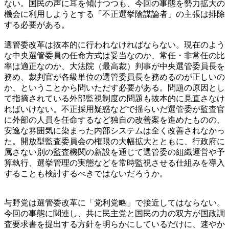
ない。国民の声に耳を傾けつつも、今回の事態を勢力拡大の
機会に利用しようとする「不正選挙陰謀論者」の主張は排除
する必要がある。
選管委改革は抜本的に行われなければならない。現在のよう
な中央選管委員の任命方式は妥当なのか、常任・非常任の比
率は適正なのか、大法院（最高裁）判事が中央選管委員長を
務め、裁判官が各級単位の選管委員長を務めるのが正しいの
か、ということから問いただす必要がある。問題の原因とし
て指摘されている外部監視制度の問題も抜本的に見直さなけ
ればいけない。不正採用疑惑などで揺らいだ選管委が監査官
に外部の人員を任命するなど独自の改善案を進めたものの、
安逸な雰囲気に染まった内部システムは全く改善されなかっ
た。開放型監査委員会の権限の大幅拡大とともに、行政府に
属さない別の監査機関の新設を通じて選管委の組織運営や予
算執行、選挙管理の実態などを常時監視させる仕組みを導入
することも検討するべきではないだろうか。
与野党は選管委改革に「党利党略」で接近してはならない。
今回の事態に関連し、共に民主党と国民の力の双方が国政調
査要求書を提出する方針を明らかにしているだけに、速やか