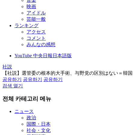
音楽
映画
アイドル
芸能一般
ランキング
アクセス
コメント
みんなの感想
YouTube 中央日報日本語版
社説
【社説】選管委の根本的大手術、与野党の区別はない＝韓国
공유하기
공유하기
공유하기
검색 열기
전체 카테고리 메뉴
ニュース
政治
国際・日本
社会・文化