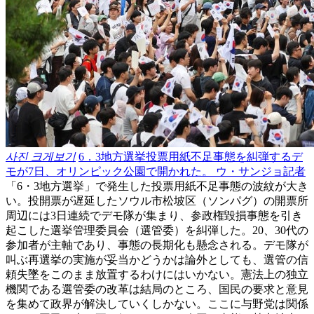
사진 크게보기
6．3地方選挙投票用紙不足事態を糾弾するデ
モが7日、オリンピック公園で開かれた。 ウ・サンジョ記者
「6・3地方選挙」で発生した投票用紙不足事態の波紋が大き
い。投開票が遅延したソウル市松坡区（ソンパグ）の開票所
周辺には3日連続でデモ隊が集まり、参政権毀損事態を引き
起こした選挙管理委員会（選管委）を糾弾した。20、30代の
参加者が主軸であり、事態の長期化も懸念される。デモ隊が
叫ぶ再選挙の実施が妥当かどうかは論外としても、選管の信
頼失墜をこのまま放置するわけにはいかない。憲法上の独立
機関である選管委の改革は結局のところ、国民の要求と意見
を集めて政界が解決していくしかない。ここに与野党は関係