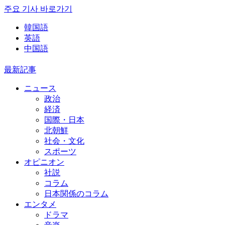
주요 기사 바로가기
韓国語
英語
中国語
最新記事
ニュース
政治
経済
国際・日本
北朝鮮
社会・文化
スポーツ
オピニオン
社説
コラム
日本関係のコラム
エンタメ
ドラマ