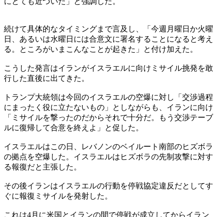
にとても近づいた」と強調した。
続けて具体的なタイミングまで言及し、「今週月曜日か火曜
日、あるいは水曜日には合意文に署名することになると考え
る。ところがいまこんなことが起きた」と付け加えた。
こうした発言はイランがイスラエルに向けミサイル挑発を敢
行した直後に出てきた。
トランプ大統領は今回のイスラエルの空爆に対し「交渉過程
にまったく役に立たないもの」としながらも、イランに向け
「ミサイルを撃ったのだからそれで十分だ。もう交渉テーブ
ルに復帰して合意を終えよ」と促した。
イスラエルはこの日、レバノンのベイルート南部のヒズボラ
の拠点を空爆した。イスラエルはヒズボラの先制攻撃に対す
る報復だと主張した。
その後イランはイスラエルの行動を停戦協定違反だとしてす
ぐに報復ミサイルを発射した。
これは4月に米国とイランの間で停戦が成立してからイラン