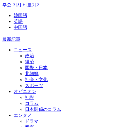
주요 기사 바로가기
韓国語
英語
中国語
最新記事
ニュース
政治
経済
国際・日本
北朝鮮
社会・文化
スポーツ
オピニオン
社説
コラム
日本関係のコラム
エンタメ
ドラマ