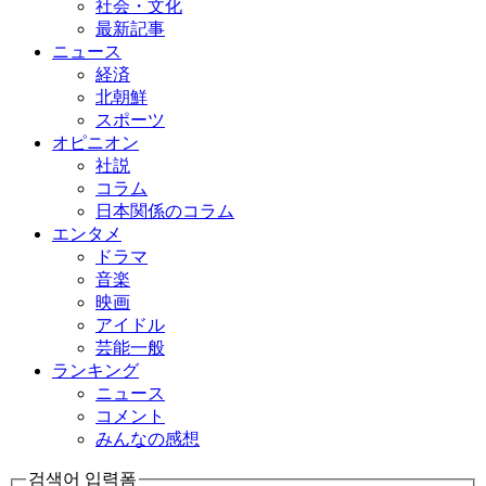
社会・文化
最新記事
ニュース
経済
北朝鮮
スポーツ
オピニオン
社説
コラム
日本関係のコラム
エンタメ
ドラマ
音楽
映画
アイドル
芸能一般
ランキング
ニュース
コメント
みんなの感想
검색어 입력폼