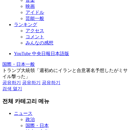
音楽
映画
アイドル
芸能一般
ランキング
アクセス
コメント
みんなの感想
YouTube 中央日報日本語版
国際・日本一般
トランプ大統領「週初めにイランと合意署名予想したがミサ
イル撃った」
공유하기
공유하기
공유하기
검색 열기
전체 카테고리 메뉴
ニュース
政治
国際・日本