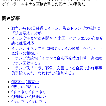
がイスラエル本土を直接攻撃した初めての事例だ。
関連記事
戦争から100日経過…イラン、焦るトランプ大統領に
「追加要求」攻勢
イラン交渉まで盗み聞き？ 米国、イスラエルの盗聴疑
惑に強硬対応
イラン、イスラエルに向けミサイル発射…ベイルート
空爆への報復か
トランプ大統領「イランと合意不発時は打撃…高濃縮
ウラン回収する」
トランプ氏「イラン戦争、文書による合意であれ軍事
的手段であれ、われわれが勝利する」
0
腹立つ
0
腹立つ
0
悲しい
0
悲しい
0
すっきり
0
すっきり
0
興味深い
0
興味深い
0
役に立つ
0
役に立つ