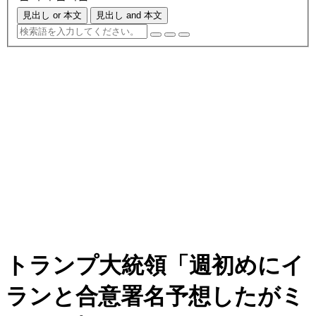
見出し or 本文
見出し and 本文
トランプ大統領「週初めにイ
ランと合意署名予想したがミ