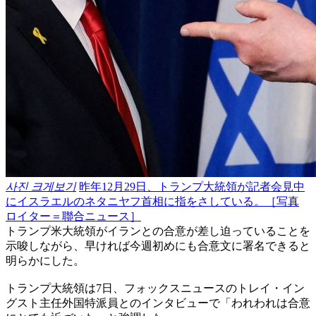
사진 크게보기
昨年12月29日、トランプ大統領が記者会見中
にイスラエルのネタニヤフ首相に指をさしている。［写真
ロイター＝聯合ニュース］
トランプ米大統領がイランとの合意が差し迫っていることを
示唆しながら、早ければ今週初めにも合意文に署名できると
明らかにした。
トランプ大統領は7日、フォックスニュースのトレイ・イン
グスト主任外国特派員とのインタビューで「われわれは合意