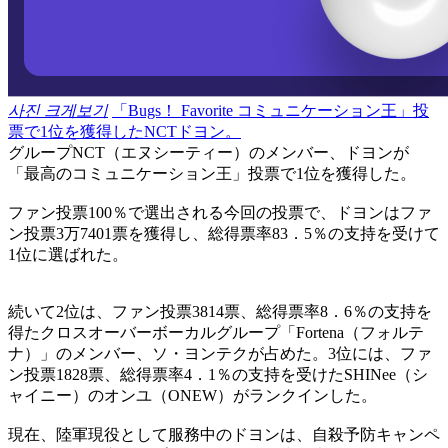
사진 크게보기
「Bugs！ Favorite コミュニケーション王」投
票で1位を獲得したNCTドヨン。
グループNCT（エヌシーティー）のメンバー、ドヨンが
「最高のコミュニケーション王」投票で1位を獲得した。
ファン投票100％で選出される今回の投票で、ドヨンはファ
ン投票3万7401票を獲得し、総得票率83．5％の支持を受けて
1位に選ばれた。
続いて2位は、ファン投票3814票、総得票率8．6％の支持を
得たクロスオーバーボーカルグループ「Fortena（フォルテ
ナ）」のメンバー、ソ・ヨンテクが占めた。3位には、ファ
ン投票1828票、総得票率4．1％の支持を受けたSHINee（シ
ャイニー）のオンユ（ONEW）がランクインした。
現在、陸軍現役として服務中のドヨンは、自殺予防キャンペ