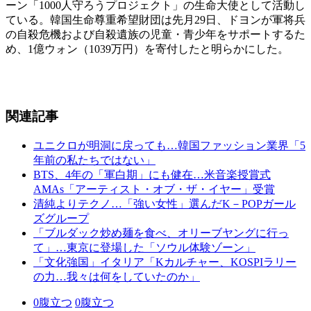
ーン「1000人守ろうプロジェクト」の生命大使として活動し
ている。韓国生命尊重希望財団は先月29日、ドヨンが軍将兵
の自殺危機および自殺遺族の児童・青少年をサポートするた
め、1億ウォン（1039万円）を寄付したと明らかにした。
関連記事
ユニクロが明洞に戻っても…韓国ファッション業界「5
年前の私たちではない」
BTS、4年の「軍白期」にも健在…米音楽授賞式
AMAs「アーティスト・オブ・ザ・イヤー」受賞
清純よりテクノ…「強い女性」選んだK－POPガール
ズグループ
「ブルダック炒め麺を食べ、オリーブヤングに行っ
て」…東京に登場した「ソウル体験ゾーン」
「文化強国」イタリア「Kカルチャー、KOSPIラリー
の力…我々は何をしていたのか」
0
腹立つ
0
腹立つ