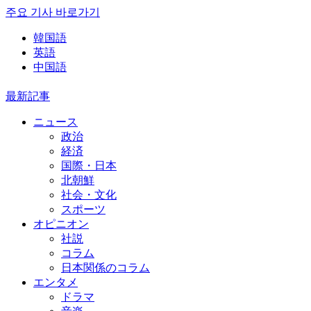
주요 기사 바로가기
韓国語
英語
中国語
最新記事
ニュース
政治
経済
国際・日本
北朝鮮
社会・文化
スポーツ
オピニオン
社説
コラム
日本関係のコラム
エンタメ
ドラマ