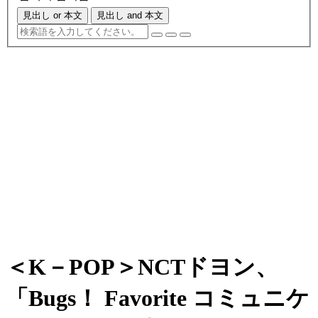
見出し or 本文
見出し and 本文
＜K－POP＞NCTドヨン、
「Bugs！ Favorite コミュニケ