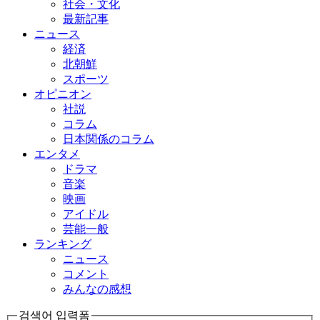
社会・文化
最新記事
ニュース
経済
北朝鮮
スポーツ
オピニオン
社説
コラム
日本関係のコラム
エンタメ
ドラマ
音楽
映画
アイドル
芸能一般
ランキング
ニュース
コメント
みんなの感想
검색어 입력폼