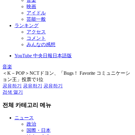
音楽
映画
アイドル
芸能一般
ランキング
アクセス
コメント
みんなの感想
YouTube 中央日報日本語版
音楽
＜K－POP＞NCTドヨン、「Bugs！ Favorite コミュニケーシ
ョン王」投票で1位
공유하기
공유하기
공유하기
검색 열기
전체 카테고리 메뉴
ニュース
政治
国際・日本