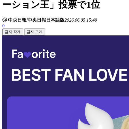
ーション王」投票で1位
ⓒ 中央日報/中央日報日本語版
2026.06.05 15:49
0
글자 작게
글자 크게