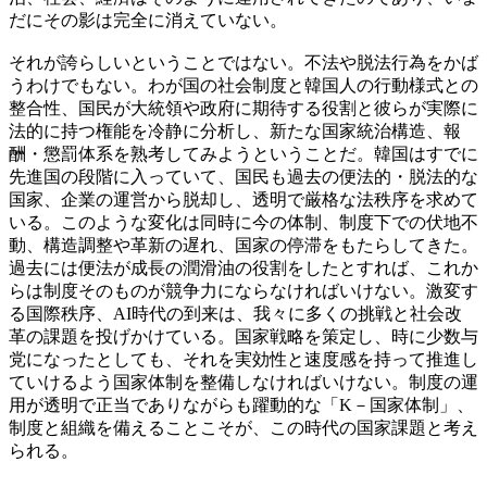
だにその影は完全に消えていない。
それが誇らしいということではない。不法や脱法行為をかば
うわけでもない。わが国の社会制度と韓国人の行動様式との
整合性、国民が大統領や政府に期待する役割と彼らが実際に
法的に持つ権能を冷静に分析し、新たな国家統治構造、報
酬・懲罰体系を熟考してみようということだ。韓国はすでに
先進国の段階に入っていて、国民も過去の便法的・脱法的な
国家、企業の運営から脱却し、透明で厳格な法秩序を求めて
いる。このような変化は同時に今の体制、制度下での伏地不
動、構造調整や革新の遅れ、国家の停滞をもたらしてきた。
過去には便法が成長の潤滑油の役割をしたとすれば、これか
らは制度そのものが競争力にならなければいけない。激変す
る国際秩序、AI時代の到来は、我々に多くの挑戦と社会改
革の課題を投げかけている。国家戦略を策定し、時に少数与
党になったとしても、それを実効性と速度感を持って推進し
ていけるよう国家体制を整備しなければいけない。制度の運
用が透明で正当でありながらも躍動的な「K－国家体制」、
制度と組織を備えることこそが、この時代の国家課題と考え
られる。