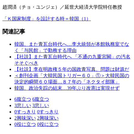
趙潤済（チョ・ユンジェ）／延世大経済大学院特任教授
「Ｋ国家制度」を設計する時＝韓国（1）
関連記事
韓国、また青瓦台時代へ…李大統領が本館執務室でな
く「与民館」で勤務する理由
【社説】また青瓦台時代へ 「不通の九重宮闕」の汚名
そそぐべき
【社説】李在明政権５年の国政青写真、問題は財源だ
＜創刊企画「大韓民国トリガー６０」①＞大韓民国の
決定的瞬間６０場面…８７年の「ネクタイ部隊」
韓国、政治失踪の結末…39年ぶり改憲は実現せず
6
腹立つ
6
腹立つ
3
悲しい
3
悲しい
0
すっきり
0
すっきり
2
興味深い
2
興味深い
0
役に立つ
0
役に立つ