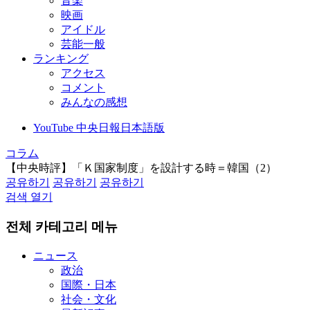
音楽
映画
アイドル
芸能一般
ランキング
アクセス
コメント
みんなの感想
YouTube 中央日報日本語版
コラム
【中央時評】「Ｋ国家制度」を設計する時＝韓国（2）
공유하기
공유하기
공유하기
검색 열기
전체 카테고리 메뉴
ニュース
政治
国際・日本
社会・文化