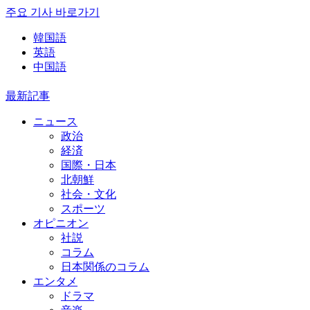
주요 기사 바로가기
韓国語
英語
中国語
最新記事
ニュース
政治
経済
国際・日本
北朝鮮
社会・文化
スポーツ
オピニオン
社説
コラム
日本関係のコラム
エンタメ
ドラマ