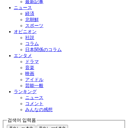
最新記事
ニュース
経済
北朝鮮
スポーツ
オピニオン
社説
コラム
日本関係のコラム
エンタメ
ドラマ
音楽
映画
アイドル
芸能一般
ランキング
ニュース
コメント
みんなの感想
검색어 입력폼