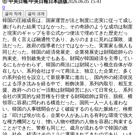
ⓒ 中央日報/中央日報日本語版
2026.06.05 15:41
0
글자 작게
글자 크게
韓国の圧縮成長は、国家運営が法と制度に忠実に従って成し
遂げられた結果ではなかった。その奇跡のような成功は制度
と現実のギャップを非公式かつ便法で埋めてきた歴史だっ
た。良く言えば融通性であり、ありのままに見れば腐敗、違
法だった。政府の指導者だけではなかった。実業家も個人も
同じだった。韓国の経済発展史、企業発展史は財閥総帥らの
拘束史、特別赦免史でもある。財閥が韓国経済を主導してい
るにもかかわらず、韓国の商法には財閥という概念自体が存
在しない。系列会社はすべて商法上、独立した企業だ。多く
の系列会社を設立して新規事業に進出し、国内外の経済状況
による浮き沈みを経る中で、粉飾決算、系列内取引、相互支
援、政府へのロビー活動は財閥経営において日常化し、系列
会社の実質的な経営権を行使する財閥総帥は背任、脱税、横
領罪に容易に問われる構造だった。国民一人一人も違わな
い。韓国の人事聴聞会がよく破綻するのも似た脈絡だ。検察
は「叩けば埃が出る」企業や人があふれる有利な環境で強大
な権力機関となり、憎い人物や標的の人物を容易に拘束する
ことができた。警察も同じだ。歳月が流れる中で韓国の政
治、社会、経済はそのように運用されてきたのであり、いま